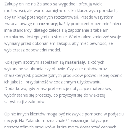
Zakupy online na Zalando są wygodne i oferują wiele
możliwości, ale warto pamiętać o kilku kluczowych poradach,
aby uniknąć potencjalnych rozczarowań. Przede wszystkim,
zwracaj uwagę na
rozmiary
; każdy producent może mieć nieco
inne standardy, dlatego zaleca się zapoznanie z tabelami
rozmiarów dostępnymi na stronie. Warto także zmierzyć swoje
wymiary przed dokonaniem zakupu, aby mieć pewność, że
wybierzesz odpowiedni model.
Kolejnym istotnym aspektem są
materiały
, z których
wykonane są ubrania czy obuwie. Czytanie opisów oraz
charakterystyk poszczególnych produktów pozwoli lepiej ocenić
ich jakość i przydatność w codziennym użytkowaniu.
Dodatkowo, gdy znasz preferencje dotyczące materiałów,
wybór stanie się prostszy, co przyczyni się do większej
satysfakcji z zakupów.
Opinie innych klientów mogą być niezwykle pomocne w podjęciu
decyzji. Na Zalando można znaleźć
recenzje
dotyczące
poszczególnych produktów, które mogą dostarczyć cennych