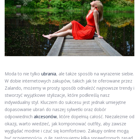
Moda to nie tylko
ubrania
, ale także sposób na wyrażenie siebie.
W dobie internetowych zakupów, takich jak te oferowane przez
Zalando, możemy w prosty sposób odnaleźć najnowsze trendy i
stworzyć wyjątkowe stylizacje, które podkreślą nasz
indywidualny styl. Kluczem do sukcesu jest jednak umiejętne
dopasowanie ubrań do naszej sylwetki oraz dobór
odpowiednich
akcesoriów
, które dopełnią całość. Niezależnie od
okazji, warto wiedzieć, jak komponować outfity, aby zawsze
wyglądać modnie i czuć się komfortowo. Zakupy online mogą
być przyjemnością, o ile zastosujemy kilka sprawdzonych zasad,