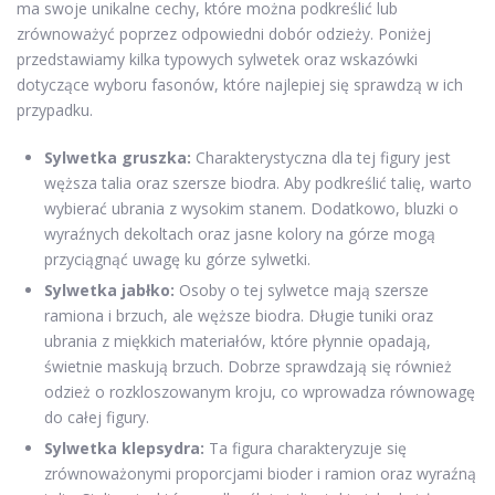
ma swoje unikalne cechy, które można podkreślić lub
zrównoważyć poprzez odpowiedni dobór odzieży. Poniżej
przedstawiamy kilka typowych sylwetek oraz wskazówki
dotyczące wyboru fasonów, które najlepiej się sprawdzą w ich
przypadku.
Sylwetka gruszka:
Charakterystyczna dla tej figury jest
węższa talia oraz szersze biodra. Aby podkreślić talię, warto
wybierać ubrania z wysokim stanem. Dodatkowo, bluzki o
wyraźnych dekoltach oraz jasne kolory na górze mogą
przyciągnąć uwagę ku górze sylwetki.
Sylwetka jabłko:
Osoby o tej sylwetce mają szersze
ramiona i brzuch, ale węższe biodra. Długie tuniki oraz
ubrania z miękkich materiałów, które płynnie opadają,
świetnie maskują brzuch. Dobrze sprawdzają się również
odzież o rozkloszowanym kroju, co wprowadza równowagę
do całej figury.
Sylwetka klepsydra:
Ta figura charakteryzuje się
zrównoważonymi proporcjami bioder i ramion oraz wyraźną