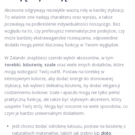
Akcesoria odgrywają niezwykle ważną rolę w każdej stylizacji.
To właśnie one nadają charakteru oraz wyrazu, a także
pozwalają na podkreślenie indywidualności noszącego. Bez
względu na to, czy preferujesz minimalistyczne podejście, czy
może bardziej ekstrawaganckie rozwiązania, odpowiednie
dodatki mogą pełnić kluczową funkcję w Twoim wyglądzie.
W Zalando znajdziesz szeroki wybór akcesoriów, w tym
torebki
,
biżuterię
,
szale
oraz wiele innych dodatków, które
mogą wzbogacić Twój outfit. Postaw na torebkę w
intensywnym kolorze, aby dodać energii do stonowanej
stylizacji, lub wybierz delikatną biżuterię, by dodać elegancji
codziennemu lookowi. Szale i apaszki mogą nie tylko pełnić
praktyczną funkcję, ale także być stylowym akcentem, który
uzupełni Twój strój. Mogą być noszone na wiele sposobów, co
czyni je bardzo uniwersalnym dodatkiem.
Jeśli chcesz dodać odrobinę luksusu, postaw na biżuterię z
naturalnych materiałów, takich jak srebro lub
złoto
.