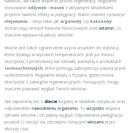
nawilżać, ale także wspierać proces regeneracji. Regularne
stosowanie
odżywek
i
masek
z aktywnymi składnikami
przynosi świetne efekty w pielęgnacji. Warto również rozważyć
olejowanie
– oleje takie jak
arganowy
czy
kokosowy
dostarczają cennych kwasów tłuszczowych oraz
witamin
, co
znacznie wpływa na jakość włosów.
Ważne jest także ograniczenie użycia urządzeń do stylizacji,
które działają w wysokich temperaturach. Jeśli już musisz
skorzystać z prostownicy lub lokówki, pamiętaj o produktach
termoochronnych
, które pomogą zabezpieczyć pasma przed
uszkodzeniami. Regularne wizyty u fryzjera, gdzie można
skorzystać z zabiegów regeneracyjnych i tonujących, mogą
znacznie poprawić wygląd Twoich włosów.
Nie zapominaj też o
diecie
bogatej w składniki odżywcze oraz
odpowiednim
nawodnieniu
organizmu
. To
wszystko
wspiera
zdrowie włosów i ich piękny wygląd. Odpowiednia pielęgnacja
pozwoli Ci cieszyć się zdrowymi i lśniącymi
włosami
przez
dłuższy czas.