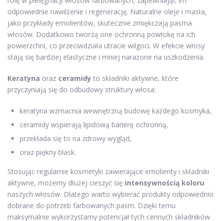
rolę w pielęgnacji włosów farbowanych, zapewniając im
odpowiednie nawilżenie i regenerację. Naturalne oleje i masła,
jako przykłady emolientów, skutecznie zmiękczają pasma
włosów. Dodatkowo tworzą one ochronną powłokę na ich
powierzchni, co przeciwdziała utracie wilgoci. W efekcie włosy
stają się bardziej elastyczne i mniej narażone na uszkodzenia.
Keratyna
oraz
ceramidy
to składniki aktywne, które
przyczyniają się do odbudowy struktury włosa:
keratyna wzmacnia wewnętrzną budowę każdego kosmyka,
ceramidy wspierają lipidową barierę ochronną,
przekłada się to na zdrowy wygląd,
oraz piękny blask.
Stosując regularnie kosmetyki zawierające emolienty i składniki
aktywne, możemy dłużej cieszyć się
intensywnością koloru
naszych włosów. Dlatego warto wybierać produkty odpowiednio
dobrane do potrzeb farbowanych pasm. Dzięki temu
maksymalnie wykorzystamy potencjał tych cennych składników