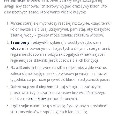
Pielęgnacja włosów farbowanych
wymaga szczególnej
uwagi, aby zachować ich zdrowy wygląd oraz żywy kolor. Oto
kilka istotnych zasad, które warto wcielić w życie:
Mycie
: staraj się myć włosy rzadziej niż zwykle, dzięki temu
kolor będzie się dłużej utrzymywał, pamiętaj, aby korzystać
z letniej wody – gorąca może osłabić strukturę włosów.
Szampony
i odżywki
: wybieraj produkty dedykowane
włosom
farbowanym, unikając tych z silnymi detergentami,
regularne stosowanie odżywek bogatych w nawilżające i
regenerujące składniki jest kluczowe dla ich kondycji.
Nawilżenie
: intensywne nawilżanie jest niezwykle ważne,
zaleca się aplikację masek do włosów przynajmniej raz w
tygodniu, co pomoże przywrócić blask i elastyczność pasm.
Ochrona przed ciepłem
: staraj się ograniczać użycie
prostownic czy suszarek do włosów bez wcześniejszego
nałożenia
produktów
termoochronnych.
Stylizacja
: minimalizuj stylizację fryzury, aby nie osłabiać
struktury włosów i zapobiegać ich łamaniu się.