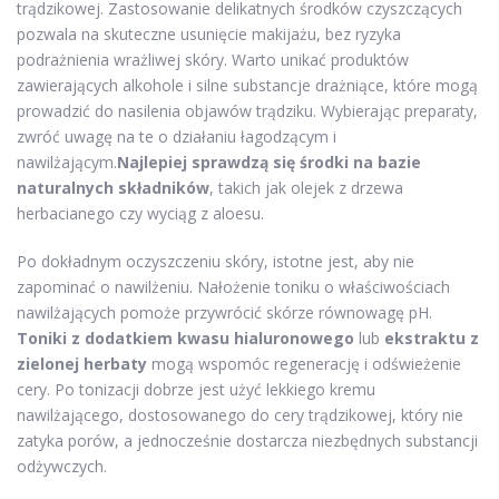
trądzikowej. Zastosowanie delikatnych środków czyszczących
pozwala na skuteczne usunięcie makijażu, bez ryzyka
podrażnienia wrażliwej skóry. Warto unikać produktów
zawierających alkohole i silne substancje drażniące, które mogą
prowadzić do nasilenia objawów trądziku. Wybierając preparaty,
zwróć uwagę na te o działaniu łagodzącym i
nawilżającym.
Najlepiej sprawdzą się środki na bazie
naturalnych składników
, takich jak olejek z drzewa
herbacianego czy wyciąg z aloesu.
Po dokładnym oczyszczeniu skóry, istotne jest, aby nie
zapominać o nawilżeniu. Nałożenie toniku o właściwościach
nawilżających pomoże przywrócić skórze równowagę pH.
Toniki z dodatkiem kwasu hialuronowego
lub
ekstraktu z
zielonej herbaty
mogą wspomóc regenerację i odświeżenie
cery. Po tonizacji dobrze jest użyć lekkiego kremu
nawilżającego, dostosowanego do cery trądzikowej, który nie
zatyka porów, a jednocześnie dostarcza niezbędnych substancji
odżywczych.