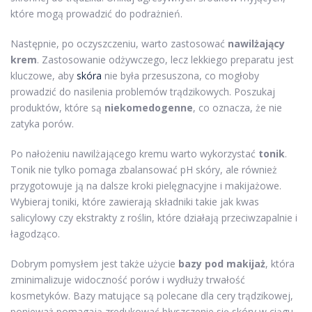
które mogą prowadzić do podrażnień.
Następnie, po oczyszczeniu, warto zastosować
nawilżający
krem
. Zastosowanie odżywczego, lecz lekkiego preparatu jest
kluczowe, aby
skóra
nie była przesuszona, co mogłoby
prowadzić do nasilenia problemów trądzikowych. Poszukaj
produktów, które są
niekomedogenne
, co oznacza, że nie
zatyka porów.
Po nałożeniu nawilżającego kremu warto wykorzystać
tonik
.
Tonik nie tylko pomaga zbalansować pH skóry, ale również
przygotowuje ją na dalsze kroki pielęgnacyjne i makijażowe.
Wybieraj toniki, które zawierają składniki takie jak kwas
salicylowy czy ekstrakty z roślin, które działają przeciwzapalnie i
łagodząco.
Dobrym pomysłem jest także użycie
bazy pod makijaż
, która
zminimalizuje widoczność porów i wydłuży trwałość
kosmetyków. Bazy matujące są polecane dla cery trądzikowej,
ponieważ pomagają zredukować błyszczenie się skóry w ciągu