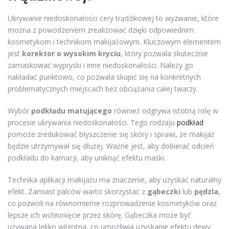
Ukrywanie niedoskonałości cery trądzikowej to wyzwanie, które
można z powodzeniem zrealizować dzięki odpowiednim
kosmetykom i technikom makijażowym. Kluczowym elementem
jest
korektor o wysokim kryciu
, który pozwala skutecznie
zamaskować wypryski i inne niedoskonałości. Należy go
nakładać punktowo, co pozwala skupić się na konkretnych
problematycznych miejscach bez obciążania całej twarzy.
Wybór
podkładu matującego
również odgrywa istotną rolę w
procesie ukrywania niedoskonałości. Tego rodzaju
podkład
pomoże zredukować błyszczenie się skóry i sprawi, że makijaż
będzie utrzymywał się dłużej. Ważne jest, aby dobierać odcień
podkładu do karnacji, aby uniknąć efektu maski.
Technika aplikacji makijażu ma znaczenie, aby uzyskać naturalny
efekt. Zamiast palców warto skorzystać z
gąbeczki
lub
pędzla
,
co pozwoli na równomierne rozprowadzenie kosmetyków oraz
lepsze ich wchłonięcie przez skórę. Gąbeczka może być
używana lekko wilgotna, co umożliwia uzyskanie efektu dewy