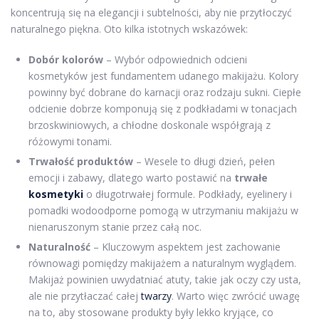
koncentrują się na elegancji i subtelności, aby nie przytłoczyć
naturalnego piękna. Oto kilka istotnych wskazówek:
Dobór kolorów
– Wybór odpowiednich odcieni
kosmetyków jest fundamentem udanego makijażu. Kolory
powinny być dobrane do karnacji oraz rodzaju sukni. Ciepłe
odcienie dobrze komponują się z podkładami w tonacjach
brzoskwiniowych, a chłodne doskonale współgrają z
różowymi tonami.
Trwałość produktów
– Wesele to długi dzień, pełen
emocji i zabawy, dlatego warto postawić na
trwałe
kosmetyki
o długotrwałej formule. Podkłady, eyelinery i
pomadki wodoodporne pomogą w utrzymaniu makijażu w
nienaruszonym stanie przez całą noc.
Naturalność
– Kluczowym aspektem jest zachowanie
równowagi pomiędzy makijażem a naturalnym wyglądem.
Makijaż powinien uwydatniać atuty, takie jak oczy czy usta,
ale nie przytłaczać całej
twarzy
. Warto więc zwrócić uwagę
na to, aby stosowane produkty były lekko kryjące, co