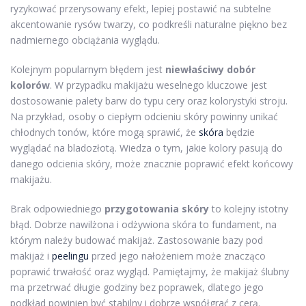
ryzykować przerysowany efekt, lepiej postawić na subtelne
akcentowanie rysów twarzy, co podkreśli naturalne piękno bez
nadmiernego obciążania wyglądu.
Kolejnym popularnym błędem jest
niewłaściwy dobór
kolorów
. W przypadku makijażu weselnego kluczowe jest
dostosowanie palety barw do typu cery oraz kolorystyki stroju.
Na przykład, osoby o ciepłym odcieniu skóry powinny unikać
chłodnych tonów, które mogą sprawić, że
skóra
będzie
wyglądać na bladozłotą. Wiedza o tym, jakie kolory pasują do
danego odcienia skóry, może znacznie poprawić efekt końcowy
makijażu.
Brak odpowiedniego
przygotowania skóry
to kolejny istotny
błąd. Dobrze nawilżona i odżywiona skóra to fundament, na
którym należy budować makijaż. Zastosowanie bazy pod
makijaż i
peelingu
przed jego nałożeniem może znacząco
poprawić trwałość oraz wygląd. Pamiętajmy, że makijaż ślubny
ma przetrwać długie godziny bez poprawek, dlatego jego
podkład powinien być stabilny i dobrze współgrać z cerą.