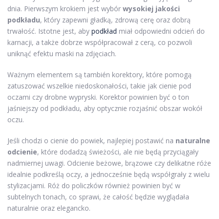
dnia. Pierwszym krokiem jest wybór
wysokiej jakości
podkładu
, który zapewni gładką, zdrową cerę oraz dobrą
trwałość. Istotne jest, aby
podkład
miał odpowiedni odcień do
karnacji, a także dobrze współpracował z cerą, co pozwoli
uniknąć efektu maski na zdjęciach.
Ważnym elementem są también korektory, które pomogą
zatuszować wszelkie niedoskonałości, takie jak cienie pod
oczami czy drobne wypryski. Korektor powinien być o ton
jaśniejszy od podkładu, aby optycznie rozjaśnić obszar wokół
oczu.
Jeśli chodzi o cienie do powiek, najlepiej postawić na
naturalne
odcienie
, które dodadzą świeżości, ale nie będą przyciągały
nadmiernej uwagi. Odcienie beżowe, brązowe czy delikatne róże
idealnie podkreślą oczy, a jednocześnie będą współgrały z wielu
stylizacjami. Róż do policzków również powinien być w
subtelnych tonach, co sprawi, że całość będzie wyglądała
naturalnie oraz elegancko.