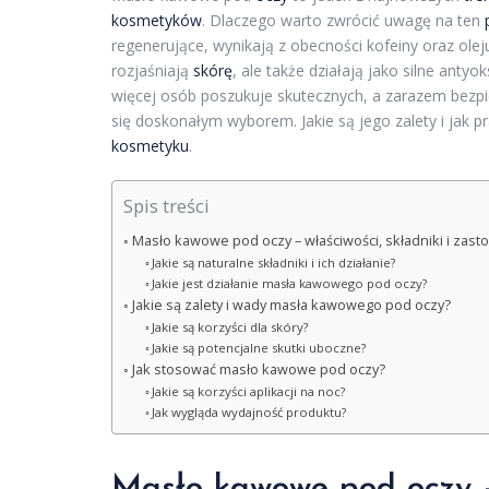
kosmetyków
. Dlaczego warto zwrócić uwagę na ten
regenerujące, wynikają z obecności kofeiny oraz oleju 
rozjaśniają
skórę
, ale także działają jako silne anty
więcej osób poszukuje skutecznych, a zarazem bezpi
się doskonałym wyborem. Jakie są jego zalety i jak
kosmetyku
.
Spis treści
Masło kawowe pod oczy – właściwości, składniki i zas
Jakie są naturalne składniki i ich działanie?
Jakie jest działanie masła kawowego pod oczy?
Jakie są zalety i wady masła kawowego pod oczy?
Jakie są korzyści dla skóry?
Jakie są potencjalne skutki uboczne?
Jak stosować masło kawowe pod oczy?
Jakie są korzyści aplikacji na noc?
Jak wygląda wydajność produktu?
Masło kawowe pod oczy – 