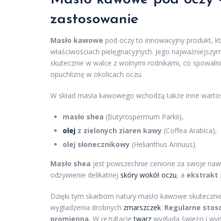
zastosowanie
Masło kawowe
pod oczy to innowacyjny produkt, któ
właściwościach pielęgnacyjnych. Jego najważniejsz
skutecznie w walce z wolnymi rodnikami, co spowalni
opuchliznę w okolicach oczu.
W skład masła kawowego wchodzą także inne wartości
masło shea
(Butyrospermum Parkii),
olej
z zielonych ziaren kawy
(Coffea Arabica),
olej słonecznikowy
(Helianthus Annuus).
Masło shea
jest powszechnie cenione za swoje nawi
odżywienie delikatnej
skóry wokół oczu
, a
ekstrakt 
Dzięki tym skarbom natury masło kawowe skutecznie n
wygładzenia drobnych
zmarszczek
.
Regularne stos
promienna.
W rezultacie
twarz
wygląda świeżo i wyp