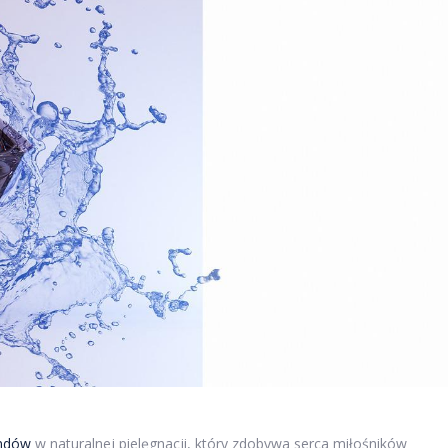
endów
w naturalnej pielęgnacji, który zdobywa serca miłośników