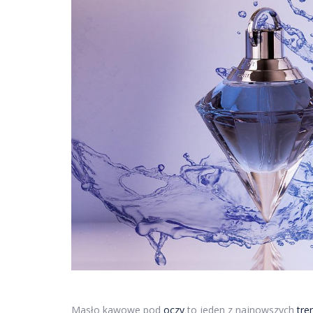
Masło kawowe pod
oczy
to jeden z najnowszych
tr