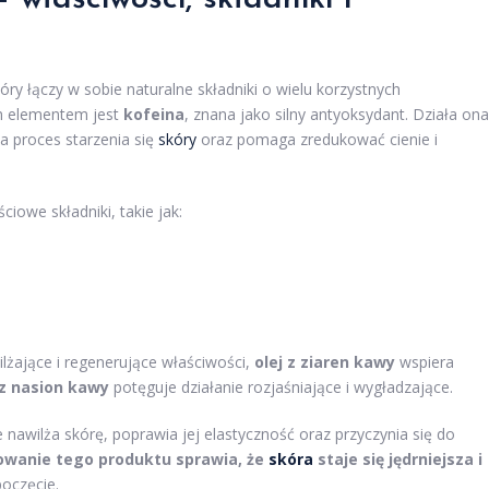
ry łączy w sobie naturalne składniki o wielu korzystnych
ym elementem jest
kofeina
, znana jako silny antyoksydant. Działa ona
a proces starzenia się
skóry
oraz pomaga zredukować cienie i
owe składniki, takie jak:
lżające i regenerujące właściwości,
olej z ziaren kawy
wspiera
z nasion kawy
potęguje działanie rozjaśniające i wygładzające.
awilża skórę, poprawia jej elastyczność oraz przyczynia się do
owanie tego produktu sprawia, że
skóra
staje się jędrniejsza i
oczęcie.