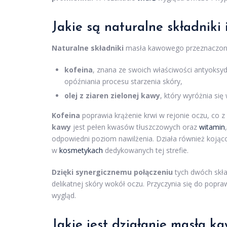
Jakie są naturalne składniki 
Naturalne składniki
masła kawowego przeznaczoneg
kofeina
, znana ze swoich właściwości antyoksyda
opóźniania procesu starzenia skóry,
olej z ziaren zielonej kawy
, który wyróżnia się
Kofeina
poprawia krążenie krwi w rejonie oczu, co z 
kawy
jest pełen kwasów tłuszczowych oraz
witamin
odpowiedni poziom nawilżenia. Działa również kojąc
w
kosmetykach
dedykowanych tej strefie.
Dzięki synergicznemu połączeniu
tych dwóch skł
delikatnej skóry wokół oczu. Przyczynia się do popra
wygląd.
Jakie jest działanie masła 