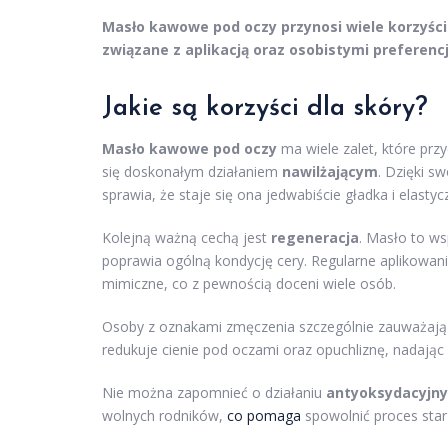
Masło kawowe pod oczy przynosi wiele korzyści 
związane z aplikacją oraz osobistymi preferen
Jakie są korzyści dla skóry?
Masło kawowe pod oczy
ma wiele zalet, które prz
się doskonałym działaniem
nawilżającym
. Dzięki s
sprawia, że staje się ona jedwabiście gładka i elastyc
Kolejną ważną cechą jest
regeneracja
. Masło to w
poprawia ogólną kondycję cery. Regularne aplikowani
mimiczne, co z pewnością doceni wiele osób.
Osoby z oznakami zmęczenia szczególnie zauważaj
redukuje cienie pod oczami oraz opuchliznę, nadając 
Nie można zapomnieć o działaniu
antyoksydacyjn
wolnych rodników,
co pomaga
spowolnić proces star