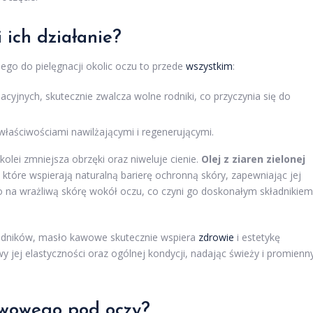
i ich działanie?
o do pielęgnacji okolic oczu to przede
wszystkim
:
cyjnych, skutecznie zwalcza wolne rodniki, co przyczynia się do
 właściwościami nawilżającymi i regenerującymi.
kolei zmniejsza obrzęki oraz niweluje cienie.
Olej z ziaren zielonej
, które wspierają naturalną barierę ochronną skóry, zapewniając jej
o na wrażliwą skórę wokół oczu, co czyni go doskonałym składnikiem
adników, masło kawowe skutecznie wspiera
zdrowie
i estetykę
wy jej elastyczności oraz ogólnej kondycji, nadając świeży i promienn
kawowego pod oczy?