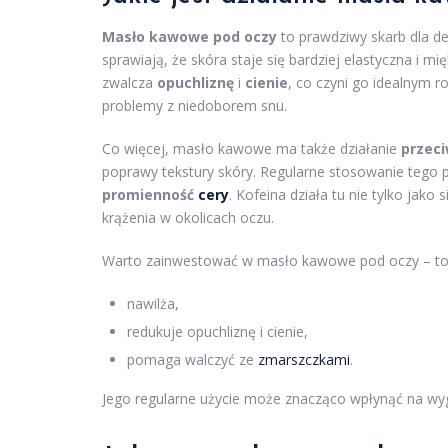
Masło kawowe pod oczy
to prawdziwy skarb dla de
sprawiają, że skóra staje się bardziej elastyczna i m
zwalcza
opuchliznę
i
cienie
, co czyni go idealnym r
problemy z niedoborem snu.
Co więcej, masło kawowe ma także działanie
przec
poprawy tekstury skóry. Regularne stosowanie tego
promienność
cery
. Kofeina działa tu nie tylko jako s
krążenia w okolicach oczu.
Warto zainwestować w masło kawowe pod oczy – to s
nawilża,
redukuje opuchliznę i cienie,
pomaga walczyć ze
zmarszczkami
.
Jego regularne użycie może znacząco wpłynąć na wyg