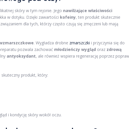
likatnej skóry w tym rejonie. Jego
nawilżające właściwości
iękka w dotyku. Dzięki zawartości
kofeiny
, ten produkt skutecznie
ozwiązaniem dla tych, którzy często czują się zmęczeni lub mają
iwzmarszczkowe
. Wygładza drobne
zmarszczki
i przyczynia się do
 preparatu pozwala zachować
młodzieńczy wygląd
oraz
zdrową
ilny
antyoksydant
, ale również wspiera regenerację poprzez popra
kuteczny produkt, który:
ląd i kondycję skóry wokół oczu.