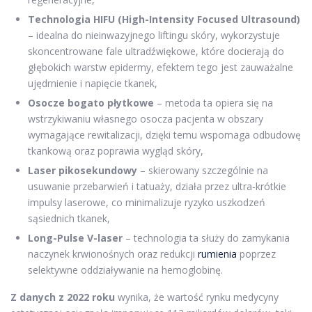
Technologia HIFU (High-Intensity Focused Ultrasound)
– idealna do nieinwazyjnego liftingu skóry, wykorzystuje
skoncentrowane fale ultradźwiękowe, które docierają do
głębokich warstw epidermy, efektem tego jest zauważalne
ujędrnienie i napięcie tkanek,
Osocze bogato płytkowe
– metoda ta opiera się na
wstrzykiwaniu własnego osocza pacjenta w obszary
wymagające rewitalizacji, dzięki temu wspomaga odbudowę
tkankową oraz poprawia wygląd skóry,
Laser pikosekundowy
– skierowany szczególnie na
usuwanie przebarwień i tatuaży, działa przez ultra-krótkie
impulsy laserowe, co minimalizuje ryzyko uszkodzeń
sąsiednich tkanek,
Long-Pulse V-laser
– technologia ta służy do zamykania
naczynek krwionośnych oraz redukcji
rumienia
poprzez
selektywne oddziaływanie na hemoglobinę.
Z danych z 2022 roku
wynika, że wartość rynku medycyny