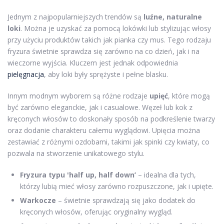
Jednym z najpopularniejszych trendów są
luźne, naturalne
loki
. Można je uzyskać za pomocą lokówki lub stylizując włosy
przy użyciu produktów takich jak pianka czy mus. Tego rodzaju
fryzura świetnie sprawdza się zarówno na co dzień, jak i na
wieczorne wyjścia. Kluczem jest jednak odpowiednia
pielęgnacja
, aby loki były sprężyste i pełne blasku.
Innym modnym wyborem są różne rodzaje
upięć
, które mogą
być zarówno eleganckie, jak i casualowe. Węzeł lub kok z
kręconych włosów to doskonały sposób na podkreślenie twarzy
oraz dodanie charakteru całemu wyglądowi. Upięcia można
zestawiać z różnymi ozdobami, takimi jak spinki czy kwiaty, co
pozwala na stworzenie unikatowego stylu.
Fryzura typu 'half up, half down’
– idealna dla tych,
którzy lubią mieć włosy zarówno rozpuszczone, jak i upięte.
Warkocze
– świetnie sprawdzają się jako dodatek do
kręconych włosów, oferując oryginalny wygląd.