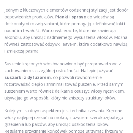
Jednym z kluczowych elementów codziennej stylizacji jest dobór
odpowiednich produktów.
Pianki
i
spraye
do włosów są
doskonałymi rozwiązaniami, które pomagają zdefiniować loki i
nadać im trwałość. Warto wybierać te, które nie zawierają
alkoholu, aby uniknąć nadmiernego wysuszenia włosów. Można
również zastosować odżywki leave-in, które dodatkowo nawilżą
i zmiękczą pasma.
Suszenie kręconych włosów powinno być przeprowadzone z
zachowaniem szczególnej ostrożności. Najlepiej używać
suszarki z dyfuzorem
, co pozwoli równomiernie
rozprowadzić ciepło i zminimalizować puszenie. Przed samym
suszeniem warto również delikatnie osuszyć włosy ręcznikiem,
używając go w sposób, który nie zniszczy struktury loków.
Kolejnym istotnym aspektem jest technika czesania. Kręcone
włosy najlepiej czesać na mokro, z użyciem szerokozębatego
grzebienia lub palców, aby uniknąć uszkodzenia loków.
Regularne przycinanie końcówek pomoże utrzymać fryzurę w