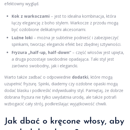
efektowny wygląd.
Kok z warkoczami
– jest to idealna kombinacja, która
łączy elegancję z boho stylem. Warkocze z przodu mogą
być ozdobione delikatnymi akcesoriami.
Luźne loki
– można je subtelnie podnieść i zabezpieczyć
spinkami, tworząc elegancki efekt bez zbędnej sztywności.
Fryzura „half-up, half-down”
– część włosów jest upięta,
a druga pozostaje swobodnie opadająca. Taki styl jest
zarówno swobodny, jak i elegancki.
Warto także zadbać o odpowiednie
dodatki
, które mogą
uzupełnić fryzurę. Spinki, diademy czy ozdobne opaski mogą
dodać blasku i podkreślić indywidualny styl. Pamiętaj, że dobrze
dobrana fryzura nie tylko uwydatnia urodę, ale także potrafi
wzbogacić cały strój, podkreślając wyjątkowość chwili.
Jak dbać o kręcone włosy, aby