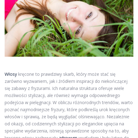
Włosy
kręcone to prawdziwy skarb, który może stać się
zarówno wyzwaniem, jak i źródłem inspiracji do niekończącej
się zabawy z fryzurami. Ich naturalna struktura oferuje wiele
możliwości stylizacji, ale również wymaga odpowiedniego
podejścia w pielęgnacji. W obliczu różnorodnych trendów, warto
poznać najmodniejsze fryzury, które podkreślą urok kręconych
włosów i sprawią, że będą wyglądać olśniewająco. Niezależnie
od okazji, od codziennych stylizacji po eleganckie upięcia na
specjalne wydarzenia, istnieją sprawdzone sposoby na to, aby
kręcone włosy zachwycały
zdrowym
wyglądem i były łatwe do