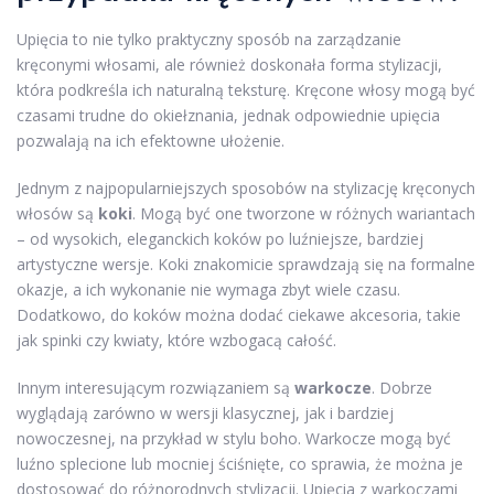
Upięcia to nie tylko praktyczny sposób na zarządzanie
kręconymi włosami, ale również doskonała forma stylizacji,
która podkreśla ich naturalną teksturę. Kręcone włosy mogą być
czasami trudne do okiełznania, jednak odpowiednie upięcia
pozwalają na ich efektowne ułożenie.
Jednym z najpopularniejszych sposobów na stylizację kręconych
włosów są
koki
. Mogą być one tworzone w różnych wariantach
– od wysokich, eleganckich koków po luźniejsze, bardziej
artystyczne wersje. Koki znakomicie sprawdzają się na formalne
okazje, a ich wykonanie nie wymaga zbyt wiele czasu.
Dodatkowo, do koków można dodać ciekawe akcesoria, takie
jak spinki czy kwiaty, które wzbogacą całość.
Innym interesującym rozwiązaniem są
warkocze
. Dobrze
wyglądają zarówno w wersji klasycznej, jak i bardziej
nowoczesnej, na przykład w stylu boho. Warkocze mogą być
luźno splecione lub mocniej ściśnięte, co sprawia, że można je
dostosować do różnorodnych stylizacji. Upięcia z warkoczami