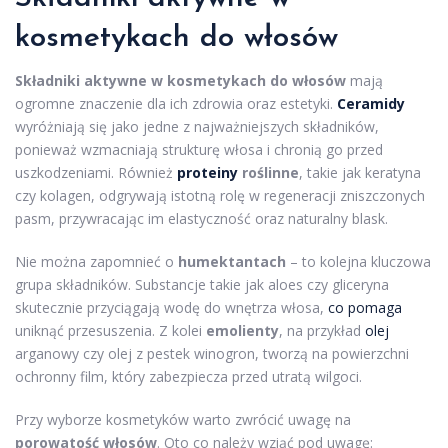
kosmetykach
do włosów
Składniki aktywne w kosmetykach do włosów
mają
ogromne znaczenie dla ich zdrowia oraz estetyki.
Ceramidy
wyróżniają się jako jedne z najważniejszych składników,
ponieważ wzmacniają strukturę włosa i chronią go przed
uszkodzeniami. Również
proteiny
roślinne
, takie jak keratyna
czy kolagen, odgrywają istotną rolę w regeneracji zniszczonych
pasm, przywracając im elastyczność oraz naturalny blask.
Nie można zapomnieć o
humektantach
– to kolejna kluczowa
grupa składników. Substancje takie jak aloes czy gliceryna
skutecznie przyciągają wodę do wnętrza włosa,
co pomaga
uniknąć przesuszenia. Z kolei
emolienty
, na przykład
olej
arganowy czy olej z pestek winogron, tworzą na powierzchni
ochronny film, który zabezpiecza przed utratą wilgoci.
Przy wyborze kosmetyków warto zwrócić uwagę na
porowatość włosów
. Oto co należy wziąć pod uwagę: