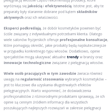
pielęgnacją włosów często rekomendują produkty, które
wyróżniają się
jakością
i
efektywnością
. Istotne jest, aby te
preparaty były starannie dobrane pod kątem
składników
aktywnych
oraz ich właściwości.
Eksperci podkreślają
, że dobór kosmetyków powinien być
ściśle związany z indywidualnymi potrzebami klienta. Dlatego
wiele salonów fryzjerskich oferuje
profesjonalne konsultacje
,
które pomagają określić, jakie produkty będą najskuteczniejsze
w przypadku konkretnego typu włosów. Dodatkowo, opinie
specjalistów mogą ukazywać aktualne
trendy
w branży oraz
innowacje technologiczne
związane z pielęgnacją włosów.
Wiele osób pracujących w tym zawodzie
zwraca również
uwagę na
regularność stosowania
wybranych kosmetyków –
jest to kluczowe dla uzyskania długotrwałych efektów
pielęgnacyjnych. Warto wspomnieć, że doświadczenia
profesjonalistów z różnorodnymi produktami sprawiają, że ich
opinie są cennym źródłem informacji dla wszystkich
poszukujących najlepszych rozwiązań w zakresie pielęgnacji