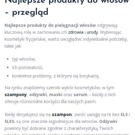
Najlepsze produkty do włosów
– przegląd
Najlepsze produkty do pielęgnacji włosów
odgrywają
kluczową rolę w zachowaniu ich
zdrowia
i
urody
. Wybierając
kosmetyki fryzjerskie, warto uwzględnić indywidualne potrzeby,
takie jak:
typ włosów,
ich porowatość,
konkretne problemy, z którymi się borykamy.
Na rynku znajdziemy szeroki wybór kosmetyków, w tym
szampony
,
odżywki
,
maski
oraz
serum
– każdy z nich
oferuje różnorodne korzyści dla naszych pasm.
Kiedy decydujesz się na
szampon
, zwróć uwagę na te bez
SLS
i
SLES
; są one znacznie łagodniejsze dla włosów.
Odżywki
powinny być dobrane zgodnie z charakterystyką Twoich