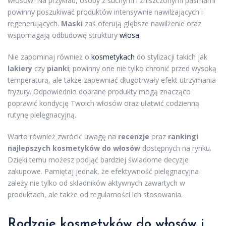
włosów. Na przykład, osoby z suchymi i zniszczonymi pasmami
powinny poszukiwać produktów intensywnie nawilżających i
regenerujących.
Maski
zaś oferują głębsze nawilżenie oraz
wspomagają odbudowę struktury
włosa
.
Nie zapominaj również o
kosmetykach
do stylizacji takich jak
lakiery
czy
pianki
; powinny one nie tylko chronić przed wysoką
temperaturą, ale także zapewniać długotrwały efekt utrzymania
fryzury. Odpowiednio dobrane produkty mogą znacząco
poprawić kondycję Twoich włosów oraz ułatwić codzienną
rutynę pielęgnacyjną.
Warto również zwrócić uwagę na
recenzje
oraz
rankingi
najlepszych kosmetyków do włosów
dostępnych na rynku.
Dzięki temu możesz podjąć bardziej świadome decyzje
zakupowe. Pamiętaj jednak, że efektywność pielęgnacyjna
zależy nie tylko od składników aktywnych zawartych w
produktach, ale także od regularności ich stosowania.
Rodzaje kosmetyków do włosów
i