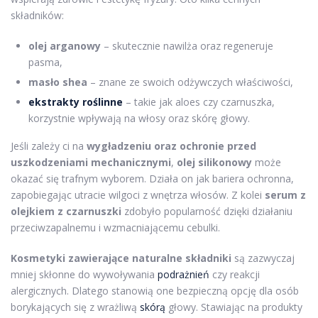
składników:
olej arganowy
– skutecznie nawilża oraz regeneruje
pasma,
masło shea
– znane ze swoich odżywczych właściwości,
ekstrakty roślinne
– takie jak aloes czy czarnuszka,
korzystnie wpływają na włosy oraz skórę głowy.
Jeśli zależy ci na
wygładzeniu oraz ochronie przed
uszkodzeniami mechanicznymi
,
olej silikonowy
może
okazać się trafnym wyborem. Działa on jak bariera ochronna,
zapobiegając utracie wilgoci z wnętrza włosów. Z kolei
serum z
olejkiem z czarnuszki
zdobyło popularność dzięki działaniu
przeciwzapalnemu i wzmacniającemu cebulki.
Kosmetyki zawierające naturalne składniki
są zazwyczaj
mniej skłonne do wywoływania
podrażnień
czy reakcji
alergicznych. Dlatego stanowią one bezpieczną opcję dla osób
borykających się z wrażliwą
skórą
głowy. Stawiając na produkty