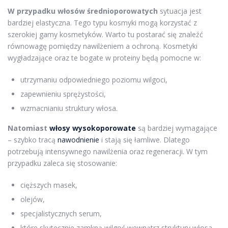
W przypadku włosów średnioporowatych
sytuacja jest
bardziej elastyczna. Tego typu kosmyki mogą korzystać z
szerokiej gamy kosmetyków. Warto tu postarać się znaleźć
równowagę pomiędzy nawilżeniem a ochroną. Kosmetyki
wygładzające oraz te bogate w proteiny będą pomocne w:
utrzymaniu odpowiedniego poziomu wilgoci,
zapewnieniu sprężystości,
wzmacnianiu struktury włosa.
Natomiast
włosy wysokoporowate
są bardziej wymagające
– szybko tracą
nawodnienie
i stają się łamliwe. Dlatego
potrzebują intensywnego nawilżenia oraz regeneracji. W tym
przypadku zaleca się stosowanie:
cięższych masek,
olejów,
specjalistycznych serum,
które skutecznie zamkną wilgoć wewnątrz struktury włosa.