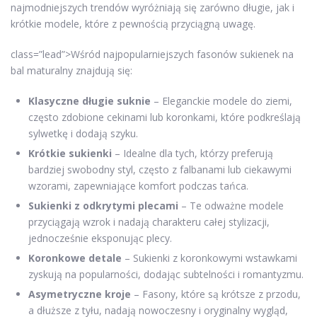
najmodniejszych trendów wyróżniają się zarówno długie, jak i
krótkie modele, które z pewnością przyciągną uwagę.
class=”lead”>Wśród najpopularniejszych fasonów sukienek na
bal maturalny znajdują się:
Klasyczne długie suknie
– Eleganckie modele do ziemi,
często zdobione cekinami lub koronkami, które podkreślają
sylwetkę i dodają szyku.
Krótkie sukienki
– Idealne dla tych, którzy preferują
bardziej swobodny styl, często z falbanami lub ciekawymi
wzorami, zapewniające komfort podczas tańca.
Sukienki z odkrytymi plecami
– Te odważne modele
przyciągają wzrok i nadają charakteru całej stylizacji,
jednocześnie eksponując plecy.
Koronkowe detale
– Sukienki z koronkowymi wstawkami
zyskują na popularności, dodając subtelności i romantyzmu.
Asymetryczne kroje
– Fasony, które są krótsze z przodu,
a dłuższe z tyłu, nadają nowoczesny i oryginalny wygląd,