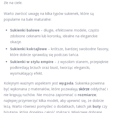
źle na ciele.
Warto zwrócić uwagę na kilka typów sukienek, które są
popularne na bale maturalne:
Sukienki balowe
– długie, efektowne modele, często
zdobione cekinami lub koronką, idealne na eleganckie
okazje.
Sukienki koktajlowe
– krótsze, bardziej swobodne fasony,
które dobrze sprawdzą się podczas tańca.
Sukienki w stylu empire
– z wysokim stanem, przepięknie
podkreślają brzuch oraz biust, tworząc elegancki,
wysmuklający efekt.
Kolejnym ważnym aspektem jest
wygoda
. Sukienka powinna
być wykonana z materiałów, które pozwalają
skórze
oddychać i
nie krępują ruchów. Nie można zapominać o
rozmiarze
;
najlepiej przymierzyć kilka modeli, aby upewnić się, że dobrze
leżą. Warto również pomyśleć o dodatkach, takich jak
buty
czy
biżuteria, które dopełnią całość stylizacji. Właściwie dobrane