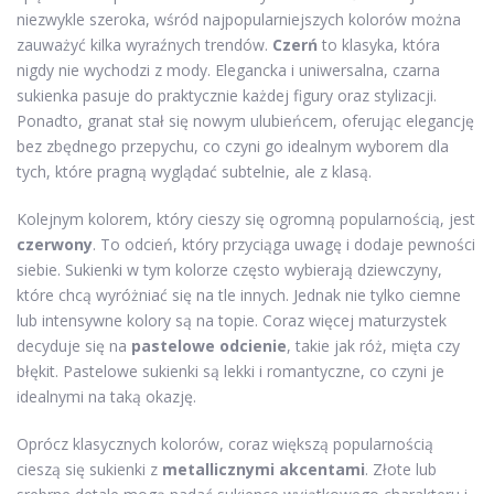
niezwykle szeroka, wśród najpopularniejszych kolorów można
zauważyć kilka wyraźnych trendów.
Czerń
to klasyka, która
nigdy nie wychodzi z mody. Elegancka i uniwersalna, czarna
sukienka pasuje do praktycznie każdej figury oraz stylizacji.
Ponadto, granat stał się nowym ulubieńcem, oferując elegancję
bez zbędnego przepychu, co czyni go idealnym wyborem dla
tych, które pragną wyglądać subtelnie, ale z klasą.
Kolejnym kolorem, który cieszy się ogromną popularnością, jest
czerwony
. To odcień, który przyciąga uwagę i dodaje pewności
siebie. Sukienki w tym kolorze często wybierają dziewczyny,
które chcą wyróżniać się na tle innych. Jednak nie tylko ciemne
lub intensywne kolory są na topie. Coraz więcej maturzystek
decyduje się na
pastelowe odcienie
, takie jak róż, mięta czy
błękit. Pastelowe sukienki są lekki i romantyczne, co czyni je
idealnymi na taką okazję.
Oprócz klasycznych kolorów, coraz większą popularnością
cieszą się sukienki z
metallicznymi akcentami
. Złote lub