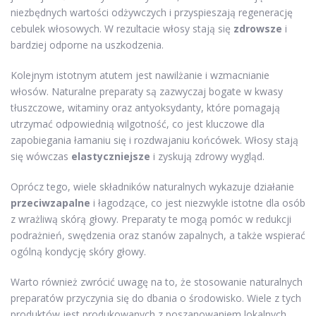
niezbędnych wartości odżywczych i przyspieszają regenerację
cebulek włosowych. W rezultacie włosy stają się
zdrowsze
i
bardziej odporne na uszkodzenia.
Kolejnym istotnym atutem jest nawilżanie i wzmacnianie
włosów. Naturalne preparaty są zazwyczaj bogate w kwasy
tłuszczowe, witaminy oraz antyoksydanty, które pomagają
utrzymać odpowiednią wilgotność, co jest kluczowe dla
zapobiegania łamaniu się i rozdwajaniu końcówek. Włosy stają
się wówczas
elastyczniejsze
i zyskują zdrowy wygląd.
Oprócz tego, wiele składników naturalnych wykazuje działanie
przeciwzapalne
i łagodzące, co jest niezwykle istotne dla osób
z wrażliwą skórą głowy. Preparaty te mogą pomóc w redukcji
podrażnień, swędzenia oraz stanów zapalnych, a także wspierać
ogólną kondycję skóry głowy.
Warto również zwrócić uwagę na to, że stosowanie naturalnych
preparatów przyczynia się do dbania o środowisko. Wiele z tych
produktów jest produkowanych z poszanowaniem lokalnych