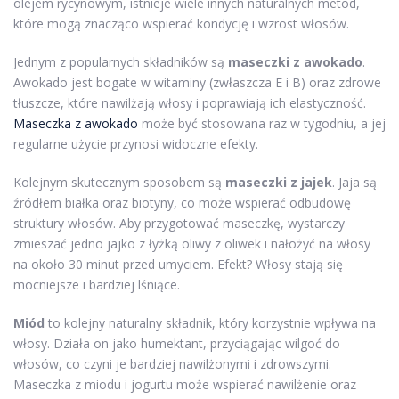
olejem rycynowym, istnieje wiele innych naturalnych metod,
które mogą znacząco wspierać kondycję i wzrost włosów.
Jednym z popularnych składników są
maseczki z awokado
.
Awokado jest bogate w witaminy (zwłaszcza E i B) oraz zdrowe
tłuszcze, które nawilżają włosy i poprawiają ich elastyczność.
Maseczka z awokado
może być stosowana raz w tygodniu, a jej
regularne użycie przynosi widoczne efekty.
Kolejnym skutecznym sposobem są
maseczki z jajek
. Jaja są
źródłem białka oraz biotyny, co może wspierać odbudowę
struktury włosów. Aby przygotować maseczkę, wystarczy
zmieszać jedno jajko z łyżką oliwy z oliwek i nałożyć na włosy
na około 30 minut przed umyciem. Efekt? Włosy stają się
mocniejsze i bardziej lśniące.
Miód
to kolejny naturalny składnik, który korzystnie wpływa na
włosy. Działa on jako humektant, przyciągając wilgoć do
włosów, co czyni je bardziej nawilżonymi i zdrowszymi.
Maseczka z miodu i jogurtu może wspierać nawilżenie oraz