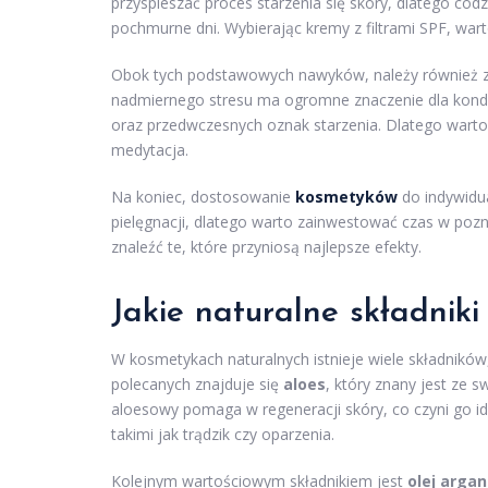
przyspieszać proces starzenia się skóry, dlatego co
pochmurne dni. Wybierając kremy z filtrami SPF, wart
Obok tych podstawowych nawyków, należy również 
nadmiernego stresu ma ogromne znaczenie dla kondyc
oraz przedwczesnych oznak starzenia. Dlatego warto 
medytacja.
Na koniec, dostosowanie
kosmetyków
do indywidua
pielęgnacji, dlatego warto zainwestować czas w poz
znaleźć te, które przyniosą najlepsze efekty.
Jakie naturalne składnik
W kosmetykach naturalnych istnieje wiele składników,
polecanych znajduje się
aloes
, który znany jest ze 
aloesowy pomaga w regeneracji skóry, co czyni go id
takimi jak trądzik czy oparzenia.
Kolejnym wartościowym składnikiem jest
olej arga