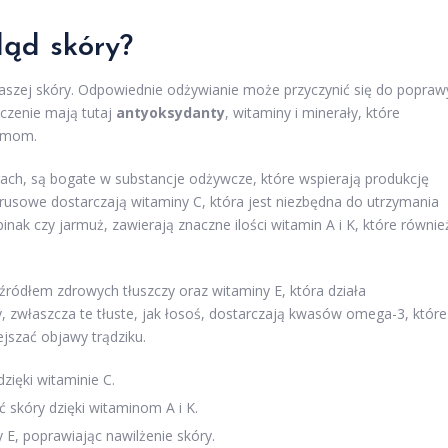
ląd skóry?
naszej skóry. Odpowiednie odżywianie może przyczynić się do popraw
aczenie mają tutaj
antyoksydanty
, witaminy i minerały, które
armom.
ach, są bogate w substancje odżywcze, które wspierają produkcję
trusowe dostarczają witaminy C, która jest niezbędna do utrzymania
pinak czy jarmuż, zawierają znaczne ilości witamin A i K, które równie
 źródłem zdrowych tłuszczy oraz witaminy E, która działa
y, zwłaszcza te tłuste, jak łosoś, dostarczają kwasów omega-3, które
jszać objawy trądziku.
ięki witaminie C.
ć skóry dzięki witaminom A i K.
 E, poprawiając nawilżenie skóry.