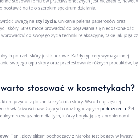
dzienne stosowanie filtrów przeciwsłonecznych jest niezbędne, nawet 
o postawić na te o szerokim spektrum działania.
zwrócić uwagę na
styl życia
. Unikanie palenia papierosów oraz
ji skóry. Stres może prowadzić do pojawiania się niedoskonałości
wprowadzić do swojego życia techniki relaksacyjne, takie jak joga c
lnych potrzeb skóry jest kluczowe. Każdy typ cery wymaga innej
nanie swojego typu skóry oraz przetestowanie różnych produktów, by
i warto stosować w kosmetykach?
 które przynoszą liczne korzyści dla skóry. Wśród najczęściej
swoich właściwości nawilżających oraz łagodzących
podrażnienia
. Żel
ealnym rozwiązaniem dla tych, którzy borykają się z problemami
nowy
. Ten „złoty eliksir” pochodzący z Maroka jest bogaty w kwasy