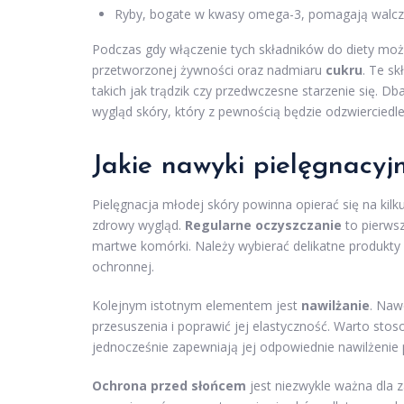
Ryby, bogate w kwasy omega-3, pomagają walczy
Podczas gdy włączenie tych składników do diety może 
przetworzonej żywności oraz nadmiaru
cukru
. Te s
takich jak trądzik czy przedwczesne starzenie się. 
wygląd skóry, który z pewnością będzie odzwierciedl
Jakie nawyki pielęgnacyj
Pielęgnacja młodej skóry powinna opierać się na kil
zdrowy wygląd.
Regularne oczyszczanie
to pierwsz
martwe komórki. Należy wybierać delikatne produkty 
ochronnej.
Kolejnym istotnym elementem jest
nawilżanie
. Na
przesuszenia i poprawić jej elastyczność. Warto stoso
jednocześnie zapewniają jej odpowiednie nawilżenie p
Ochrona przed słońcem
jest niezwykle ważna dla