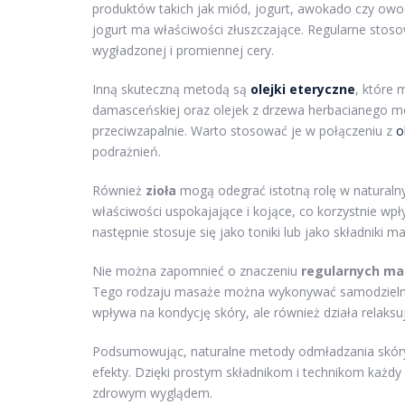
produktów takich jak miód, jogurt, awokado czy owo
jogurt ma właściwości złuszczające. Regularne stos
wygładzonej i promiennej cery.
Inną skuteczną metodą są
olejki eteryczne
, które 
damasceńskiej oraz olejek z drzewa herbacianego mo
przeciwzapalnie. Warto stosować je w połączeniu z
o
podrażnień.
Również
zioła
mogą odegrać istotną rolę w naturalny
właściwości uspokajające i kojące, co korzystnie wp
następnie stosuje się jako toniki lub jako składniki m
Nie można zapomnieć o znaczeniu
regularnych ma
Tego rodzaju masaże można wykonywać samodzielnie,
wpływa na kondycję skóry, ale również działa relaksuj
Podsumowując, naturalne metody odmładzania skóry s
efekty. Dzięki prostym składnikom i technikom każd
zdrowym wyglądem.