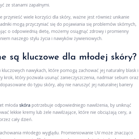
ć ze stanami zapalnymi.
przynieść wiele korzyści dla skóry, ważne jest również unikanie
kładniki mogą przyczyniać się do pojawiania się problemów skórnych,
Dbając o odpowiednią dietę, możemy osiągnąć zdrowy i promienny
eniem naszego stylu życia i nawyków żywieniowych.
ne są kluczowe dla młodej skóry?
ku kluczowych nawykach, które pomogą zachować jej naturalny blask i
y krok, który pozwala usunąć zanieczyszczenia, nadmiar sebum oraz
dopasowane do typu skóry, aby nie naruszyć jej naturalnej bariery
wet młoda
skóra
potrzebuje odpowiedniego nawilżenia, by uniknąć
wać lekkie kremy lub żele nawilżające, które nie obciążają cery, a
rzez cały dzień.
 zachowania młodego wyglądu. Promieniowanie UV może znacząco