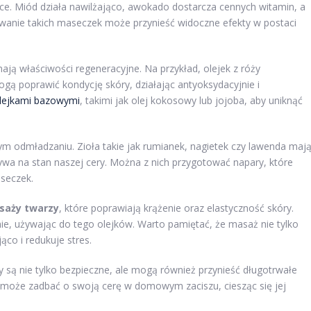
ce. Miód działa nawilżająco, awokado dostarcza cennych witamin, a
owanie takich maseczek może przynieść widoczne efekty w postaci
mają właściwości regeneracyjne. Na przykład, olejek z róży
gą poprawić kondycję skóry, działając antyoksydacyjnie i
lejkami bazowymi
, takimi jak olej kokosowy lub jojoba, aby uniknąć
m odmładzaniu. Zioła takie jak rumianek, nagietek czy lawenda maj
ływa na stan naszej cery. Można z nich przygotować napary, które
aseczek.
saży twarzy
, które poprawiają krążenie oraz elastyczność skóry.
 używając do tego olejków. Warto pamiętać, że masaż nie tylko
ąco i redukuje stres.
ą nie tylko bezpieczne, ale mogą również przynieść długotrwałe
y może zadbać o swoją cerę w domowym zaciszu, ciesząc się jej