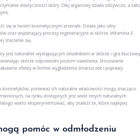
rzymanie elastyczności skóry. Olej arganowy działa odżywczo, a tak
nymi.
leźć się w twoim kosmetycznym arsenale. Działa jako silny
ików oraz wspierający procesy regeneracyjne w skórze. Witamina E
j starzenie się.
tóry jest naturalnie występującym składnikiem w skórze i igra kluczow
zapewniając skórze odpowiedni poziom nawilżenia. Stosowanie
akularne efekty w formie wygładzenia zmarszczek i poprawy
u kosmetyków, ponieważ ich naturalne właściwości mogą znacząco
mienionych, na rynku dostępnych jest wiele innych naturalnych
dlatego warto eksperymentować, aby znaleźć te, które najlepiej
mogą pomóc w odmłodzeniu