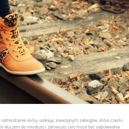
odmłodzenie skóry, unikając inwazyjnych zabiegów, które często
, że kluczem do młodszej i zdrowszej cery może być odpowiednia