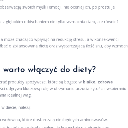
obserwację swoich myśli i emocji, nie oceniaj ich, po prostu je
 z głębokim oddychaniem nie tylko wzmacnia ciało, ale również
ia może znacząco wpłynąć na redukcję stresu, a w konsekwencji
dbać o zbilansowaną dietę oraz wystarczającą ilość snu, aby wzmocn
 warto włączyć do diety?
ierać produkty spożywcze, które są bogate w
białko
,
zdrowe
ości odgrywa kluczową rolę w utrzymaniu uczucia sytości i wspieraniu
nia idealnej wagi.
 w diecie, należą:
uda wołowina, które dostarczają niezbędnych aminokwasów.
ak łosoś czy makrela, wpływają korzystnie na zdrowie serca.