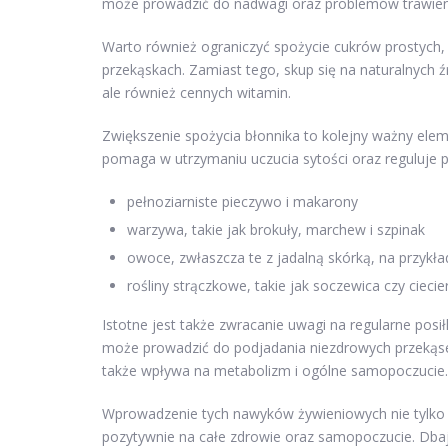
może prowadzić do nadwagi oraz problemów trawienn
Warto również ograniczyć spożycie cukrów prostych,
przekąskach. Zamiast tego, skup się na naturalnych źr
ale również cennych witamin.
Zwiększenie spożycia błonnika to kolejny ważny eleme
pomaga w utrzymaniu uczucia sytości oraz reguluje p
pełnoziarniste pieczywo i makarony
warzywa, takie jak brokuły, marchew i szpinak
owoce, zwłaszcza te z jadalną skórką, na przykład
rośliny strączkowe, takie jak soczewica czy ciecie
Istotne jest także zwracanie uwagi na regularne posiłki
może prowadzić do podjadania niezdrowych przekąsek
także wpływa na metabolizm i ogólne samopoczucie.
Wprowadzenie tych nawyków żywieniowych nie tylko 
pozytywnie na całe zdrowie oraz samopoczucie. Dbając