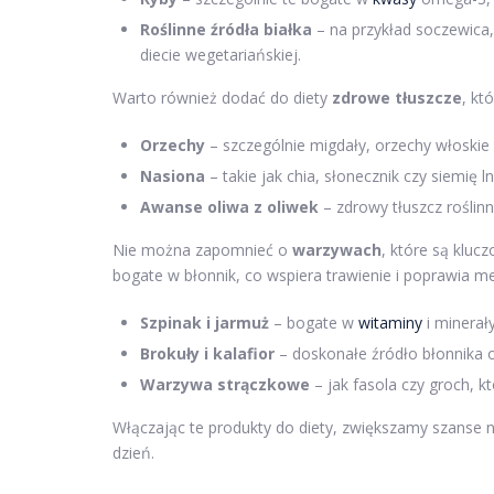
Roślinne źródła białka
– na przykład soczewica,
diecie wegetariańskiej.
Warto również dodać do diety
zdrowe tłuszcze
, kt
Orzechy
– szczególnie migdały, orzechy włoskie 
Nasiona
– takie jak chia, słonecznik czy siemię
Awanse oliwa z oliwek
– zdrowy tłuszcz roślin
Nie można zapomnieć o
warzywach
, które są kluc
bogate w błonnik, co wspiera trawienie i poprawia m
Szpinak i jarmuż
– bogate w
witaminy
i minerał
Brokuły i kalafior
– doskonałe źródło błonnika 
Warzywa strączkowe
– jak fasola czy groch, kt
Włączając te produkty do diety, zwiększamy szanse 
dzień.