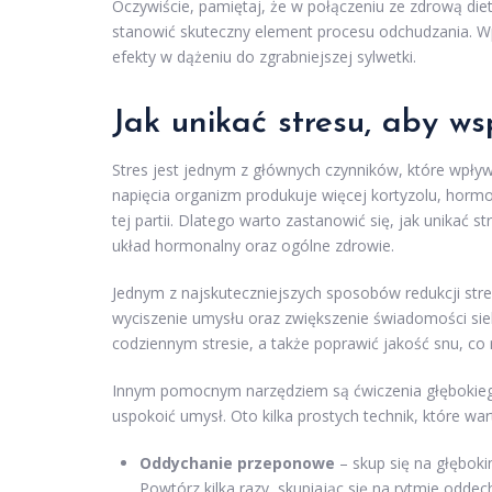
Oczywiście, pamiętaj, że w połączeniu ze zdrową di
stanowić skuteczny element procesu odchudzania. W
efekty w dążeniu do zgrabniejszej sylwetki.
Jak unikać stresu, aby ws
Stres jest jednym z głównych czynników, które wpływ
napięcia organizm produkuje więcej kortyzolu, horm
tej partii. Dlatego warto zastanowić się, jak unikać 
układ hormonalny oraz ogólne zdrowie.
Jednym z najskuteczniejszych sposobów redukcji stres
wyciszenie umysłu oraz zwiększenie świadomości si
codziennym stresie, a także poprawić jakość snu, co
Innym pomocnym narzędziem są ćwiczenia głębokiego
uspokoić umysł. Oto kilka prostych technik, które w
Oddychanie przeponowe
– skup się na głębok
Powtórz kilka razy, skupiając się na rytmie oddec