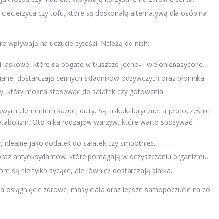
 ciecierzyca czy tofu, które są doskonałą alternatywą dla osób na
óre wpływają na uczucie sytości. Należą do nich:
i laskowe, które są bogate w tłuszcze jedno- i wielonienasycone.
 lniane, dostarczają cennych składników odżywczych oraz błonnika.
ny, który można stosować do sałatek czy gotowania.
zowym elementem każdej diety. Są niskokaloryczne, a jednocześnie
etabolizm. Oto kilka rodzajów warzyw, które warto spożywać:
y, idealne jako dodatek do sałatek czy smoothies.
oraz antyoksydantów, które pomagają w oczyszczaniu organizmu.
óre są nie tylko sycące, ale również dostarczają białka.
na osiągnięcie zdrowej masy ciała oraz lepsze samopoczucie na co