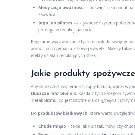
Medytacja uważności
– poświęć kilka minut na 
zauważaj.
Joga lub pilates
– aktywność fizyczna połączona
pomaga w redukcji napięcia.
Regularne wprowadzanie tych technik do swojego dn
pomóc w utrzymaniu zdrowej sylwetki. Należy także 
efekty działań redukujących stres.
Jakie produkty spożywcze
Aby skutecznie wspierać szczupły brzuch, warto wyb
tłuszcze
oraz
błonnik
. Każda z tych kategorii żywn
metabolizmu, co jest istotne dla osiągnięcia i utrzyma
Do
produktów białkowych
, które warto uwzględnić
Chude mięso
– takie jak kurczak, indyk czy ch
Ryby
– szczególnie te bogate w
kwasy
omega-3, j