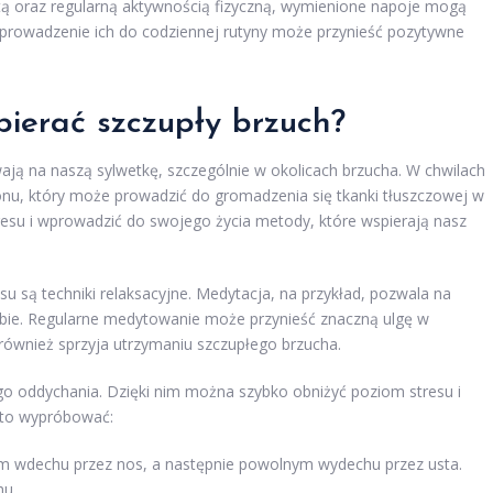
etą oraz regularną aktywnością fizyczną, wymienione napoje mogą
prowadzenie ich do codziennej rutyny może przynieść pozytywne
pierać szczupły brzuch?
ają na naszą sylwetkę, szczególnie w okolicach brzucha. W chwilach
onu, który może prowadzić do gromadzenia się tkanki tłuszczowej w
stresu i wprowadzić do swojego życia metody, które wspierają nasz
u są techniki relaksacyjne. Medytacja, na przykład, pozwala na
ebie. Regularne medytowanie może przynieść znaczną ulgę w
 również sprzyja utrzymaniu szczupłego brzucha.
 oddychania. Dzięki nim można szybko obniżyć poziom stresu i
arto wypróbować:
im wdechu przez nos, a następnie powolnym wydechu przez usta.
hu.