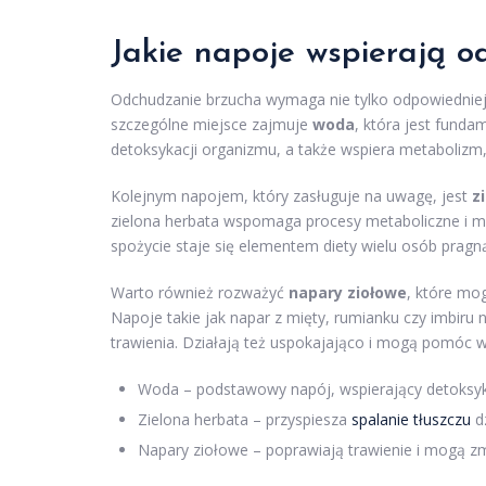
Jakie napoje wspierają 
Odchudzanie brzucha wymaga nie tylko odpowiedniej
szczególne miejsce zajmuje
woda
, która jest fund
detoksykacji organizmu, a także wspiera metabolizm, 
Kolejnym napojem, który zasługuje na uwagę, jest
z
zielona herbata wspomaga procesy metaboliczne i moż
spożycie staje się elementem diety wielu osób prag
Warto również rozważyć
napary ziołowe
, które mo
Napoje takie jak napar z mięty, rumianku czy imbiru 
trawienia. Działają też uspokajająco i mogą pomóc w
Woda – podstawowy napój, wspierający detoksyk
Zielona herbata – przyspiesza
spalanie tłuszczu
dz
Napary ziołowe – poprawiają trawienie i mogą zm