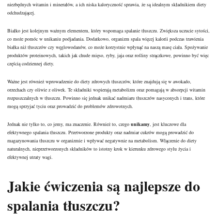
niezbędnych witamin i minerałów, a ich niska kaloryczność sprawia, że są idealnym składnikiem diety
odchudzającej.
Białko jest kolejnym ważnym elementem, który wspomaga spalanie tłuszczu. Zwiększa uczucie sytości,
co może pomóc w unikaniu podjadania. Dodatkowo, organizm spala więcej kalorii podczas trawienia
białka niż tłuszczów czy węglowodanów, co może korzystnie wpłynąć na naszą masę ciała. Spożywanie
produktów proteinowych, takich jak chude mięso, ryby, jaja oraz rośliny strączkowe, powinno być więc
częścią codziennej diety.
Ważne jest również wprowadzenie do diety zdrowych tłuszczów, które znajdują się w awokado,
orzechach czy oliwie z oliwek. Te składniki wspierają metabolizm oraz pomagają w absorpcji witamin
rozpuszczalnych w tłuszczu. Powinno się jednak unikać nadmiaru tłuszczów nasyconych i trans, które
mogą sprzyjać tyciu oraz prowadzić do problemów zdrowotnych.
Jednak nie tylko to, co jemy, ma znaczenie. Również to, czego
unikamy
, jest kluczowe dla
efektywnego spalania tłuszczu. Przetworzone produkty oraz nadmiar cukrów mogą prowadzić do
magazynowania tłuszczu w organizmie i wpływać negatywnie na metabolism. Włączenie do diety
naturalnych, nieprzetworzonych składników to istotny krok w kierunku zdrowego stylu życia i
efektywnej utraty wagi.
Jakie ćwiczenia są najlepsze do
spalania tłuszczu?