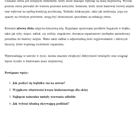
Unikanie stresu jest kolejnym elementem, który może znacząco wpłynąć na masę mięśniową. Wysoki
poziom stresu prowadzi do wzrostu poziomu kortyzolu, hormonu, który może hamować rozwój mięśni
oraz wpływać na ogólną kondycję psychiczną. Techniki relaksacyjne, takie jak medytacja, joga czy
spacery na świeżym powietrzu, mogą być skutecznymi sposobami na redukcję stresu.
Również
zdrowa dieta
odgrywa kluczową rolę. Regularne spożywanie posiłków bogatych w białko,
takie jak ryby, mięso, nabiał, czy rośliny strączkowe, dostarcza
organizmowi
niezbędne aminokwasy
potrzebne do budowy mięśni. Warto także zadbać o odpowiednią ilość węglowodanów i zdrowych
tłuszczy, które wspierają wydolność organizmu.
Wprowadzając te nawyki w życie, można znacznie zwiększyć efektywność treningów oraz osiągnąć
lepsze wyniki w budowaniu masy mięśniowej.
Powiązane wpisy:
Jak pozbyć się trądziku raz na zawsze?
Wyjątkowe właściwości kwasu hialuronowego dla skóry
Najlepsze naturalne metody usuwania cellulitu
Jak wybrać idealną okrywającą podkład?