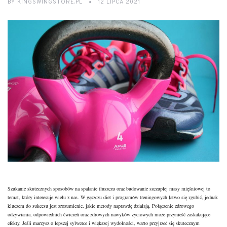
BY
KINGSWINGSTORE.PL
12 LIPCA 2021
Szukanie skutecznych sposobów na
spalanie tłuszczu
oraz budowanie szczupłej masy mięśniowej to
temat, który interesuje wielu z nas. W gąszczu diet i programów treningowych łatwo się zgubić, jednak
kluczem do sukcesu jest zrozumienie, jakie metody naprawdę działają. Połączenie zdrowego
odżywiania, odpowiednich ćwiczeń oraz
zdrowych
nawyków życiowych może przynieść zaskakujące
efekty. Jeśli marzysz o lepszej sylwetce i większej wydolności, warto przyjrzeć się skutecznym