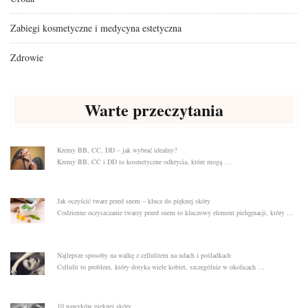
Zabiegi kosmetyczne i medycyna estetyczna
Zdrowie
Warte przeczytania
Kremy BB, CC, DD – jak wybrać idealny?
Kremy BB, CC i DD to kosmetyczne odkrycia, które mogą …
Jak oczyścić twarz przed snem – klucz do pięknej skóry
Codzienne oczyszczanie twarzy przed snem to kluczowy element pielęgnacji, który …
Najlepsze sposoby na walkę z cellulitem na udach i pośladkach
Cellulit to problem, który dotyka wiele kobiet, szczególnie w okolicach …
10 nawyków pięknej skóry