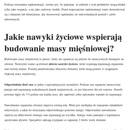
Podczas rozważania suplementacji, istotne jest, by pamiętać, że niektóre z tych produktów mogą działać
tylko jako wsparcie, a nie jako cudowny środek. Przed rozpoczęciem suplementacji warto skonsultować
się z lekarzem lub dietetykiem, aby dostosować suplementy do indywidualnych potrzeb i celów
zdrowotnych.
Jakie nawyki życiowe wspierają
budowanie masy mięśniowej?
Budowanie masy mięśniowej to proces, który nie ogranicza się jedynie do intensywnych treningów na
siłowni. Niezwykle ważne są również
zdrowe nawyki życiowe
, które wspierają regenerację organizmu
oraz rozwój mięśni. Poniżej przedstawiamy kluczowe elementy, które mogą pomóc w osiągnięciu
większej masy mięśniowej.
Odpowiednia ilość snu
to jeden z najważniejszych czynników. Podczas snu organizm intensywnie
pracuje nad regeneracją uszkodzonych tkanek mięśniowych, co jest kluczowe dla ich wzrostu. Dorośli
powinni dążyć do 7-9 godzin snu każdej nocy, aby zapewnić sobie optymalne warunki do regeneracji.
Nawodnienie organizmu również odgrywa istotną rolę. Woda jest niezbędna do transportu składników
odżywczych, a także do utrzymania odpowiedniego poziomu energii. Odpowiednie nawodnienie
wpływa na efektywność treningu oraz regenerację po wysiłku, dlatego warto pamiętać o regularnym
spożywaniu płynów. Specjaliści zalecają wypijanie co najmniej 2 litrów wody dziennie.