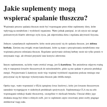
Jakie suplementy mogą
wspierać spalanie tłuszczu?
Wspieranie procesu spalania tłuszczu może być wspomagane przez różne suplementy diety, które
wpływają na metabolizm i wydolność organizmu. Warto jednak pamiętać, że ich użycie nie zastąpi
podstawowych filarów zdrowego stylu życia, jak odpowiednia dieta i regularna aktywność fizyczna.
Jednym z popularnych suplementów, który może przyczynić się do spalania tłuszczu, jest
zielona
herbata
. Zawiera ona związki zwane katechinami, które są znane z przyspieszania metabolizmu oraz
wspierania procesu utleniania tłuszczu. Regularne spożywanie zielonej herbaty może nie tylko pomóc w
utrzymaniu wagi, ale również przynieść inne korzyści zdrowotne.
Innym suplementem, na który warto zwrócić uwagę, jest
L-karnityna
. Ten aminokwas odgrywa ważną
rolę w transporcie kwasów tłuszczowych do mitochondriów, gdzie są one spalane w procesie produkcji
energii. Przyjmowanie L-karnityny może więc wspierać wydolność organizmu podczas treningu oraz
przyczyniać się do lepszego wykorzystania tłuszczu jako źródła energii.
Oprócz tego, warto wspomnieć o
CLA
(sprzężony kwas linolowy), który jest kwasem tłuszczowym
naturalnie występującym w niektórych produktach spożywczych. Suplementacja CLA ma na celu
wspomaganie redukcji tkanki tłuszczowej, szczególnie w okolicach brzucha. Chociaż efekty jego
działania mogą być różne u różnych osób, jest to suplement często stosowany przez osoby pragnące
zredukować wagę ciała.