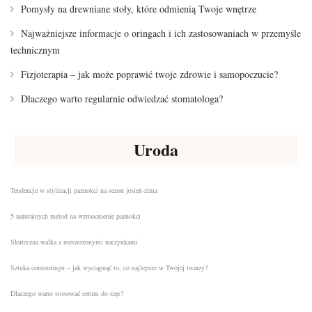
Pomysły na drewniane stoły, które odmienią Twoje wnętrze
Najważniejsze informacje o oringach i ich zastosowaniach w przemyśle
technicznym
Fizjoterapia – jak może poprawić twoje zdrowie i samopoczucie?
Dlaczego warto regularnie odwiedzać stomatologa?
Uroda
Tendencje w stylizacji paznokci na sezon jesień-zima
5 naturalnych metod na wzmocnienie paznokci
Skuteczna walka z rozszerzonymi naczynkami
Sztuka contouringu – jak wyciągnąć to, co najlepsze w Twojej twarzy?
Dlaczego warto stosować serum do rzęs?