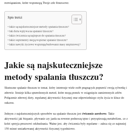
rozwiązaniom, które wspomogą Twoje cele fitnessowe.
Spis treści
Jakie są najskuteczniejsze metody spalania tłuszczu?
Jak dieta wpływa na spalanie tłuszczu?
Jakie ćwiczenia są najlepsze do spalania tłuszczu?
Jakie suplementy mogą wspierać spalanie tłuszczu?
Jakie nawyki życiowe wspierają budowanie masy mięśniowej?
Jakie są najskuteczniejsze
metody spalania tłuszczu?
Skuteczne spalanie tłuszczu to temat, który interesuje wiele osób pragnących poprawić swoją sylwetkę i
zdrowie. Istnieje kilka sprawdzonych metod, które mogą pomóc w osiągnięciu zamierzonych celów.
Połączenie zdrowej diety, regularnej aktywności fizycznej oraz odpowiedniego stylu życia to klucz do
sukcesu.
Jednym z najskuteczniejszych sposobów na spalanie tłuszczu jest
ćwiczenie aerobowe
. Takie
aktywności jak bieganie, pływanie czy jazda na rowerze podnoszą tętno i przyspieszają metabolizm, co z
kolei sprzyja procesowi odchudzania. Ważne jest, aby ćwiczenia były regularne – zaleca się co najmniej
150 minut umiarkowanej aktywności fizycznej tygodniowo.