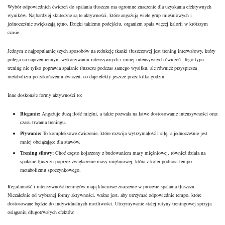
Wybór odpowiednich ćwiczeń do spalania tłuszczu ma ogromne znaczenie dla uzyskania efektywnych
wyników. Najbardziej skuteczne są te aktywności, które angażują wiele grup mięśniowych i
jednocześnie zwiększają tętno. Dzięki takiemu podejściu, organizm spala więcej kalorii w krótszym
czasie.
Jednym z najpopularniejszych sposobów na redukcję tkanki tłuszczowej jest trening interwałowy, który
polega na naprzemiennym wykonywaniu intensywnych i mniej intensywnych ćwiczeń. Tego typu
trening nie tylko poprawia spalanie tłuszczu podczas samego wysiłku, ale również przyspiesza
metabolizm po zakończeniu ćwiczeń, co daje efekty jeszcze przez kilka godzin.
Inne doskonałe formy aktywności to:
Bieganie:
Angażuje dużą ilość mięśni, a także pozwala na łatwe dostosowanie intensywności oraz
czasu trwania treningu.
Pływanie:
To kompleksowe ćwiczenie, które rozwija wytrzymałość i siłę, a jednocześnie jest
mniej obciążające dla
stawów
.
Trening siłowy:
Choć często kojarzony z budowaniem masy mięśniowej, również działa na
spalanie tłuszczu poprzez zwiększenie masy mięśniowej, która z kolei podnosi tempo
metabolizmu spoczynkowego.
Regularność i intensywność treningów mają kluczowe znaczenie w procesie spalania tłuszczu.
Niezależnie od wybranej formy aktywności, ważne jest, aby utrzymać odpowiednie tempo, które
dostosowane będzie do indywidualnych możliwości. Utrzymywanie stałej rutyny treningowej sprzyja
osiąganiu długotrwałych efektów.