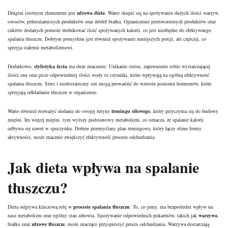
Drugim istotnym elementem jest
zdrowa dieta
. Warto skupić się na spożywaniu dużych ilości warzyw,
owoców, pełnoziarnistych produktów oraz źródeł białka. Ograniczenie przetworzonych produktów oraz
cukrów dodanych pomoże zredukować ilość spożywanych kalorii, co jest niezbędne do efektywnego
spalania tłuszczu. Dobrym pomysłem jest również spożywanie mniejszych porcji, ale częściej, co
sprzyja stałemu metabolizmowi.
Dodatkowo,
stylistyka życia
ma duże znaczenie. Unikanie stresu, zapewnienie sobie wystarczającej
ilości snu oraz picie odpowiedniej ilości wody to czynniki, które wpływają na ogólną efektywność
spalania tłuszczu. Stres i niedostateczny sen mogą prowadzić do wzrostu poziomu hormonów, które
sprzyjają odkładaniu tłuszczu w organizmie.
Warto również rozważyć dodanie do swojej rutyny
treningu siłowego
, który przyczynia się do budowy
mięśni. Im więcej mięśni, tym wyższy podstawowy metabolizm, co oznacza, że spalanie kalorii
odbywa się nawet w spoczynku. Dobrze przemyślany plan treningowy, który łączy różne formy
aktywności, może znacznie zwiększyć efektywność procesu odchudzania.
Jak dieta wpływa na spalanie
tłuszczu?
Dieta odgrywa kluczową rolę w
procesie spalania tłuszczu
. To, co jemy, ma bezpośredni wpływ na
nasz metabolizm oraz ogólny
stan zdrowia
. Spożywanie odpowiednich pokarmów, takich jak
warzywa
,
białko oraz
zdrowe tłuszcze
, może znacząco przyspieszyć proces odchudzania. Warzywa dostarczają