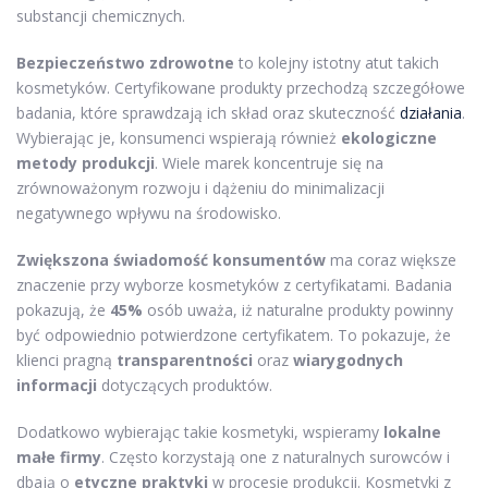
substancji chemicznych.
Bezpieczeństwo zdrowotne
to kolejny istotny atut takich
kosmetyków. Certyfikowane produkty przechodzą szczegółowe
badania, które sprawdzają ich skład oraz skuteczność
działania
.
Wybierając je, konsumenci wspierają również
ekologiczne
metody produkcji
. Wiele marek koncentruje się na
zrównoważonym rozwoju i dążeniu do minimalizacji
negatywnego wpływu na środowisko.
Zwiększona świadomość konsumentów
ma coraz większe
znaczenie przy wyborze kosmetyków z certyfikatami. Badania
pokazują, że
45%
osób uważa, iż naturalne produkty powinny
być odpowiednio potwierdzone certyfikatem. To pokazuje, że
klienci pragną
transparentności
oraz
wiarygodnych
informacji
dotyczących produktów.
Dodatkowo wybierając takie kosmetyki, wspieramy
lokalne
małe firmy
. Często korzystają one z naturalnych surowców i
dbają o
etyczne praktyki
w procesie produkcji. Kosmetyki z