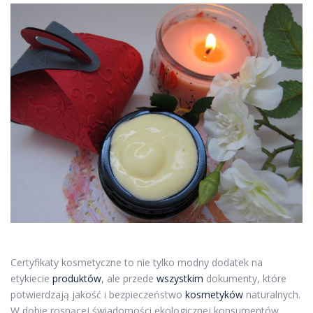
Certyfikaty kosmetyczne to nie tylko modny dodatek na
etykiecie
produktów
, ale przede
wszystkim
dokumenty, które
potwierdzają jakość i bezpieczeństwo
kosmetyków
naturalnych.
W dobie rosnącej świadomości ekologicznej konsumentów,