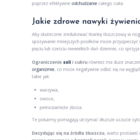
poprzez efektywne
odchudzanie
całego ciała.
Jakie zdrowe nawyki żywien
Aby skutecznie zredukować tkankę tłuszczową w nog
spożywanie mniejszych posiłków może przyspieszyć m
pięciu lub sześciu niewielkich dań dziennie, co sprzyja
Ograniczenie
soli
i cukru
również ma duże znaczen
organizmie
, co może negatywnie odbić się na wyglą
takie jak:
warzywa,
owoce,
pełnoziarniste zboża.
Te pokarmy pomagają utrzymać dłuższe uczucie sytoś
Decydując się na źródła tłuszczu
, warto postawić 