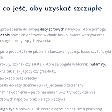
 co jeść, aby uzyskać szczupłe
wprowadzenie do swojej
diety zdrowych
nawyków, które pomogą
łospis
powinien obfitować w chude białko, świeże warzywa oraz
h sugestii dotyczących żywienia:
is o produkty takie jak pierś z kurczaka, ryby (np. łosoś czy tuńczyk)
ca,
rokuły, szpinak czy sałatę – które są bogate w błonnik i
witaminy
,
ru, takie jak jagody czy grejpfruty,
 awokado oraz orzechy,
posiłki 4-5 razy dziennie i unikaj jedzenia przed snem,
im nawodnieniu – pij co najmniej 1,5–2 litry wody dziennie,
łodzonych napojów oraz białego pieczywa.
nego życia
pozwoli Ci skutecznie dążyć do celu szczupłych nóg