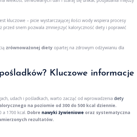
na wielkość serwowanych dań i staraj się unikać podjadania między
est kluczowe – picie wystarczającej ilości wody wspiera procesy
uż przed snem pozwala zmniejszyć kaloryczność diety i poprawić
cią
zrównoważonej diety
opartej na zdrowym odżywianiu dla
 pośladków? Kluczowe informacje
ach, udach i pośladkach, warto zacząć od wprowadzenia
diety
alorycznego na poziomie od 300 do 500 kcal dziennie.
0 a 1700 kcal.
Dobre
nawyki żywieniowe
oraz systematyczna
amierzonych rezultatów.