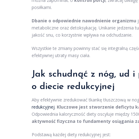
można zapominać o
kontroli porcji
; zwracaj uwagę 
posiłkami.
Dbanie o odpowiednie nawodnienie organizmu
j
metaboliczne oraz detoksykację. Unikanie jedzenia t
jakość snu, co korzystnie wpływa na odchudzanie.
Wszystkie te zmiany powinny stać się integralną częś
efektywnej utraty masy ciała.
Jak schudnąć z nóg, ud i
o
diecie
redukcyjnej
Aby efektywnie zredukować tkankę tłuszczową w nog
redukcyjnej
.
Kluczowe jest stworzenie deficytu k
Odpowiednia kaloryczność diety oscyluje między 150
aktywność fizyczna to fundamenty osiągania z
Podstawą każdej diety redukcyjnej jest: