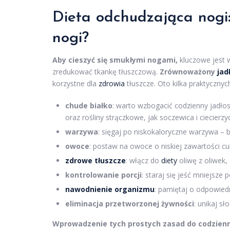
Dieta odchudzająca nogi:
nogi?
Aby cieszyć się smukłymi nogami,
kluczowe jest 
zredukować tkankę tłuszczową.
Zrównoważony
jad
korzystne dla
zdrowia
tłuszcze. Oto kilka praktycznyc
chude białko
: warto wzbogacić codzienny jadłosp
oraz rośliny strączkowe, jak soczewica i ciecierzy
warzywa
: sięgaj po niskokaloryczne warzywa – b
owoce
: postaw na owoce o niskiej zawartości cuk
zdrowe tłuszcze
: włącz do
diety
oliwę z oliwek,
kontrolowanie porcji
: staraj się jeść mniejsze 
nawodnienie
organizmu
: pamiętaj o odpowiedn
eliminacja przetworzonej żywności
: unikaj s
Wprowadzenie tych prostych zasad do codzien