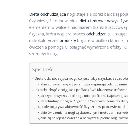
Dieta odchudzająca
nogi staje się coraz bardziej p
Czy wiesz, że odpowiednia
dieta
i
zdrowe nawyki żyw
elementem w walce z nadmiarem tkanki tłuszczowej je
fizyczna, która wspiera proces
odchudzania
. Unikają
niskokaloryczne
produkty
bogate w białko i błonnik, 
ćwiczenia pomogą Ci osiągnąć wymarzone efekty? Od
szczupłych nóg.
Spis treści
Dieta odchudzająca nogi: co jeść, aby uzyskać szczupłe
Jakie zdrowe nawyki żywieniowe wspierają odchudzanie
Jak schudnąć z nóg, ud i pośladków? Kluczowe informac
Jak szybko wyszczuplić nogi, uda i pośladki? Najważniejsz
Jak schudnąć z nóg w 2 tygodnie? Wprowadzenie do diety
Jaką rolę odgrywa aktywność fizyczna w procesie odch
Jakie ćwiczenia na nogi są skutecznymi metodami na redu
Jakie są najlepsze ćwiczenia na wyszczuplenie nóg i wzm