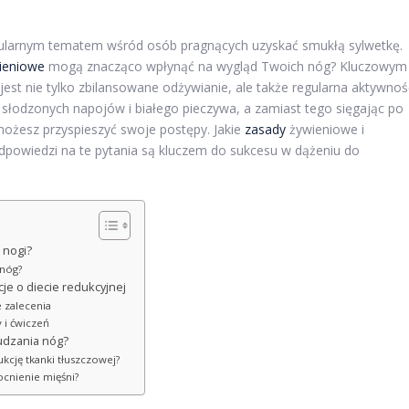
opularnym tematem wśród osób pragnących uzyskać smukłą sylwetkę.
ieniowe
mogą znacząco wpłynąć na wygląd Twoich nóg? Kluczowym
st nie tylko zbilansowane odżywianie, ale także regularna aktywnoś
c słodzonych napojów i białego pieczywa, a zamiast tego sięgając po
możesz przyspieszyć swoje postępy. Jakie
zasady
żywieniowe i
powiedzi na te pytania są kluczem do sukcesu w dążeniu do
 nogi?
 nóg?
je o diecie redukcyjnej
e zalecenia
 i ćwiczeń
udzania nóg?
kcję tkanki tłuszczowej?
ocnienie mięśni?