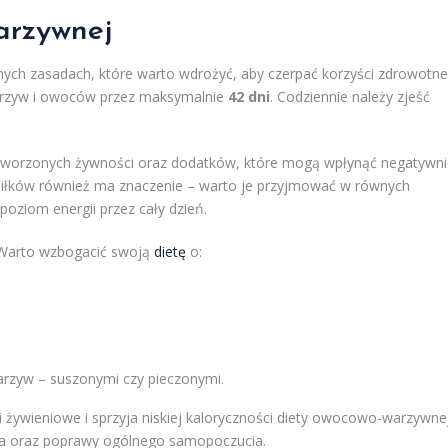
arzywnej
otnych zasadach, które warto wdrożyć, aby czerpać korzyści zdrowotne
warzyw i owoców przez maksymalnie
42 dni
. Codziennie należy zjeść
etworzonych żywności oraz dodatków, które mogą wpłynąć negatywni
siłków również ma znaczenie – warto je przyjmować w równych
oziom energii przez cały dzień.
. Warto wzbogacić swoją
dietę
o:
rzyw – suszonymi czy pieczonymi.
żywieniowe i sprzyja niskiej kaloryczności diety owocowo-warzywnej
ała oraz poprawy ogólnego samopoczucia.