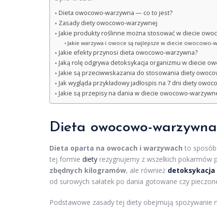
Dieta owocowo-warzywna — co to jest?
Zasady diety owocowo-warzywnej
Jakie produkty roślinne można stosować w diecie ow
Jakie warzywa i owoce są najlepsze w diecie owocowo-
Jakie efekty przynosi dieta owocowo-warzywna?
Jaką rolę odgrywa detoksykacja organizmu w diecie 
Jakie są przeciwwskazania do stosowania diety owoc
Jak wygląda przykładowy jadłospis na 7 dni diety owo
Jakie są przepisy na dania w diecie owocowo-warzywn
Dieta owocowo-warzywna 
Dieta oparta na owocach i warzywach
to sposób 
tej formie
diety
rezygnujemy z wszelkich pokarmów p
zbędnych kilogramów
, ale również
detoksykacja
od surowych sałatek po dania gotowane czy pieczon
Podstawowe zasady tej diety obejmują spożywanie ni