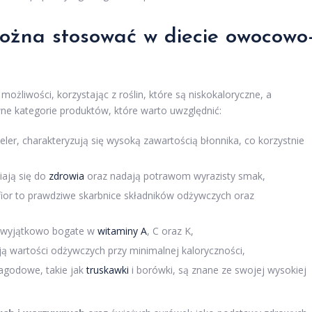
można stosować w
diecie
owocowo
możliwości, korzystając z roślin, które są niskokaloryczne, a
wne kategorie produktów, które warto uwzględnić:
ler, charakteryzują się wysoką zawartością błonnika, co korzystnie
iają się do
zdrowia
oraz nadają potrawom wyrazisty smak,
fior to prawdziwe skarbnice składników odżywczych oraz
są wyjątkowo bogate w
witaminy A
, C oraz K,
ają wartości odżywczych przy minimalnej kaloryczności,
jagodowe, takie jak
truskawki
i borówki, są znane ze swojej wysokiej