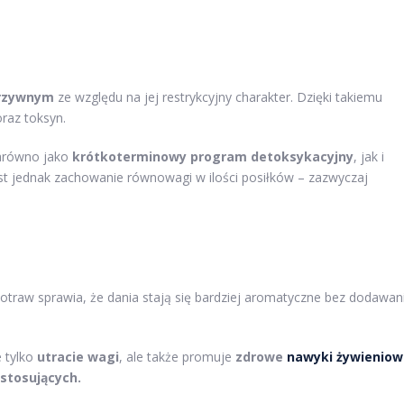
rzywnym
ze względu na jej restrykcyjny charakter. Dzięki takiemu
raz toksyn.
zarówno jako
krótkoterminowy program detoksykacyjny
, jak i
est jednak zachowanie równowagi w ilości posiłków – zazwyczaj
otraw sprawia, że dania stają się bardziej aromatyczne bez dodawan
e tylko
utracie wagi
, ale także promuje
zdrowe
nawyki żywieniow
stosujących.