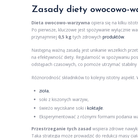
Zasady diety owocowo-w
Dieta owocowo-warzywna
opiera się na kilku ist
Po pierwsze, kluczowe jest spożywanie wyłącznie 
przynajmniej
0,5 kg
tych zdrowych
produktów
.
Następną ważną zasadą jest unikanie wszelkich prz
na efektywność diety. Regularność w spożywaniu po
odstępach czasowych, co pomoże utrzymać stabilny p
Różnorodność składników to kolejny istotny aspekt
zioła
,
soki z kiszonych warzyw,
świeżo wyciskane soki i
koktajle
.
Eksperymentować z różnymi formami podania wa
Przestrzeganie tych zasad
wspiera zdrowe nawyki 
Taka strategia może prowadzić do redukcji masy ci