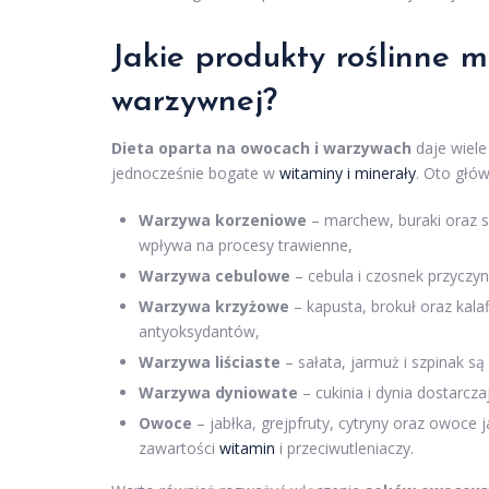
Jakie
produkty
roślinne 
warzywnej?
Dieta oparta na owocach i warzywach
daje wiele 
jednocześnie bogate w
witaminy i minerały
. Oto głó
Warzywa korzeniowe
– marchew, buraki oraz se
wpływa na procesy trawienne,
Warzywa cebulowe
– cebula i czosnek przyczyn
Warzywa krzyżowe
– kapusta, brokuł oraz kala
antyoksydantów,
Warzywa liściaste
– sałata, jarmuż i szpinak 
Warzywa dyniowate
– cukinia i dynia dostarcz
Owoce
– jabłka, grejpfruty, cytryny oraz owoce 
zawartości
witamin
i przeciwutleniaczy.