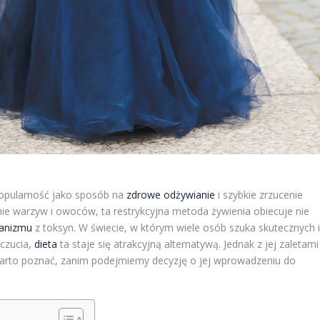
opularność jako sposób na
zdrowe odżywianie
i szybkie zrzucenie
e warzyw i owoców, ta restrykcyjna metoda żywienia obiecuje nie
anizmu
z toksyn. W świecie, w którym wiele osób szuka skutecznych i
czucia,
dieta
ta staje się atrakcyjną alternatywą. Jednak z jej zaletami
warto poznać, zanim podejmiemy decyzję o jej wprowadzeniu do