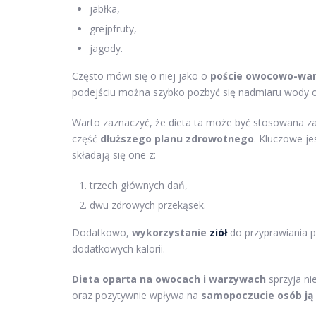
jabłka,
grejpfruty,
jagody.
Często mówi się o niej jako o
poście owocowo-wa
podejściu można szybko pozbyć się nadmiaru wody o
Warto zaznaczyć, że dieta ta może być stosowana 
część
dłuższego planu zdrowotnego
. Kluczowe j
składają się one z:
trzech głównych dań,
dwu zdrowych przekąsek.
Dodatkowo,
wykorzystanie
ziół
do przyprawiania p
dodatkowych kalorii.
Dieta oparta na owocach i warzywach
sprzyja ni
oraz pozytywnie wpływa na
samopoczucie osób ją 