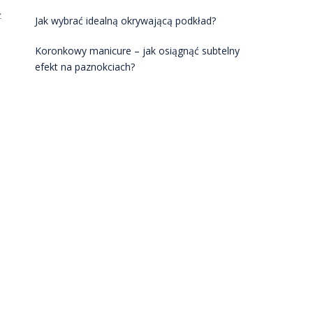
z
Jak wybrać idealną okrywającą podkład?
Koronkowy manicure – jak osiągnąć subtelny
efekt na paznokciach?
NAJNOWSZE KOMENTARZE
KATEGORIE
Dieta i zdrowie dla urody
Domowe kosmetyki i DIY
Inne
Makijaż i stylizacja