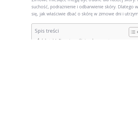
suchość, podrażnienie i odbarwienie skóry. Dlatego 
się, jak właściwie dbać o skórę w zimowe dni i utrzy
Spis treści
Śródtytuł 1: Stosuj nawilżający krem na twarz
Śródtytuł 2: Pamiętaj o ochronie przeciwsłonecznej
Śródtytuł 3: Unikaj gorących kąpieli i długich pryszniców
Śródtytuł 4: Używaj nawilżających balsamów do ust
Śródtytuł 5: Picie dużej ilości wody
Lista wypunktowana 1:
Śródtytuł 6: Używaj naturalnych olejków
Śródtytuł 7: Stosuj naturalne maseczki nawilżające
Lista wypunktowana 2:
Śródtytuł 1: Stosuj nawil
Nawilżenie skóry jest kluczowe w okresie zimowym. S
staje się szorstka i podrażniona. Dlatego ważne jest