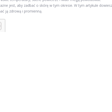
ważne jest, aby zadbać o skórę w tym okresie. W tym artykule dowies
mać ją zdrową i promienną.
żający krem na twarz
ucha powietrze i niska wilgotność powietrza mogą sprawić, że skóra
, aby codziennie stosować nawilżający krem na twarz. Wybierz krem,