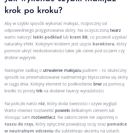
krok po kroku
?
Aby w szybki sposób wykonać makijaż, rozpocznij od
odpowiedniego przygotowania skóry. Na oczyszczoną
twarz
warto nałożyć
lekki podkład
lub
krem BB
, co pozwoli uzyskać
naturalny efekt. Kolejnym krokiem jest użycie
korektora
, który
pomoże ukryć niedoskonałości takie jak cienie pod oczami czy
drobne wypryski.
Następnie zadbaj o
utrwalenie makijażu
pudrem – to skuteczny
sposób na zminimalizowanie nadmiernego błyszczenia się skóry
w ciągu dnia. Kolejny element to podkreślenie
brwi
za pomocą
kredki; to prosty
trik
na dodanie twarzy wyrazistości.
Na policzki nałóż
róż
, który doda świeżości i ożywi wygląd.
Warto również rozświetlić
powieki
delikatnym cieniem lub
stosując sam
rozświetlacz
. Na zakończenie nie zapomnij o
tuszu do rzęs
, który optycznie powiększy oczy oraz
pomadce
w neutralnym odcieniu
dla subtelnego akcentu na ustach.