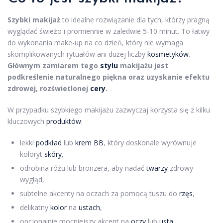
Szybki makijaż
to idealne rozwiązanie dla tych, którzy pragną
wyglądać świeżo i promiennie w zaledwie 5-10 minut. To łatwy
do wykonania make-up na co dzień, który nie wymaga
skomplikowanych rytuałów ani dużej liczby
kosmetyków
.
Głównym zamiarem tego
stylu
makijażu jest
podkreślenie naturalnego piękna oraz uzyskanie efektu
zdrowej, rozświetlonej
cery
.
W przypadku szybkiego makijażu zazwyczaj korzysta się z kilku
kluczowych
produktów
:
lekki
podkład
lub
krem BB
, który doskonale wyrównuje
koloryt
skóry
,
odrobina różu lub bronzera, aby nadać
twarzy
zdrowy
wygląd,
subtelne akcenty na oczach za pomocą tuszu do
rzęs
,
delikatny
kolor
na
ustach
,
opcjonalnie mocniejszy akcent na
oczy
lub
usta
.