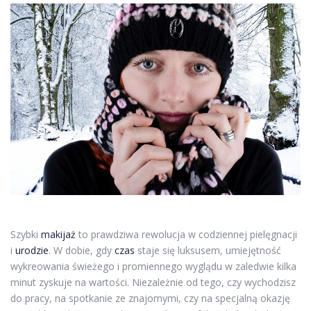
Szybki
makijaż
to prawdziwa rewolucja w codziennej pielęgnacji
i
urodzie
. W dobie, gdy
czas
staje się luksusem, umiejętność
wykreowania świeżego i promiennego wyglądu w zaledwie kilka
minut zyskuje na wartości. Niezależnie od tego, czy wychodzisz
do pracy, na spotkanie ze znajomymi, czy na specjalną okazję