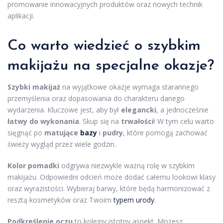
promowanie innowacyjnych produktów oraz nowych technik
aplikacji.
Co warto wiedzieć o szybkim
makijażu na specjalne okazje?
Szybki makijaż
na wyjątkowe okazje wymaga starannego
przemyślenia oraz dopasowania do charakteru danego
wydarzenia. Kluczowe jest, aby był
elegancki
, a jednocześnie
łatwy do wykonania
. Skup się na
trwałości
! W tym celu warto
sięgnąć po
matujące
bazy
i
pudry
, które pomogą zachować
świeży wygląd przez wiele godzin.
Kolor pomadki
odgrywa niezwykle ważną rolę w szybkim
makijażu. Odpowiedni odcień może dodać całemu lookowi klasy
oraz wyrazistości. Wybieraj barwy, które będą harmonizować z
resztą kosmetyków oraz Twoim
typem urody
.
Podkreślenie oczu
to kolejny istotny aspekt. Możesz