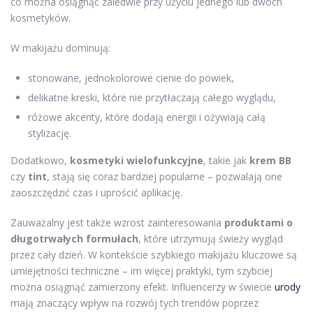
co można osiągnąć zaledwie przy użyciu jednego lub dwóch
kosmetyków.
W makijażu dominują:
stonowane, jednokolorowe cienie do powiek,
delikatne kreski, które nie przytłaczają całego wyglądu,
różowe akcenty, które dodają energii i ożywiają całą
stylizację.
Dodatkowo,
kosmetyki wielofunkcyjne
, takie jak
krem BB
czy
tint
, stają się coraz bardziej popularne – pozwalają one
zaoszczędzić czas i uprościć aplikację.
Zauważalny jest także wzrost zainteresowania
produktami o
długotrwałych formułach
, które utrzymują świeży wygląd
przez cały dzień. W kontekście szybkiego makijażu kluczowe są
umiejętności techniczne – im więcej praktyki, tym szybciej
można osiągnąć zamierzony efekt. Influencerzy w świecie
urody
mają znaczący wpływ na rozwój tych trendów poprzez