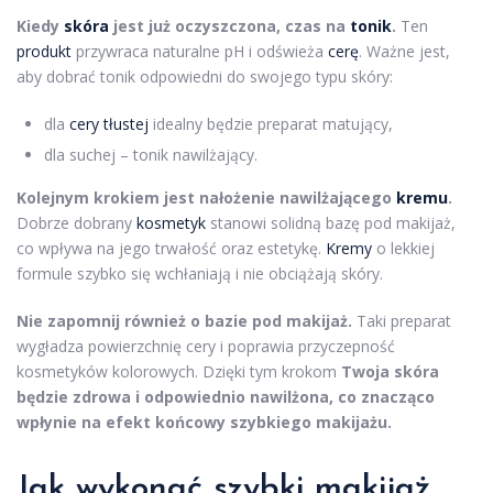
Kiedy
skóra
jest już oczyszczona, czas na
tonik
.
Ten
produkt
przywraca naturalne pH i odświeża
cerę
. Ważne jest,
aby dobrać tonik odpowiedni do swojego typu skóry:
dla
cery tłustej
idealny będzie preparat matujący,
dla suchej – tonik nawilżający.
Kolejnym krokiem jest nałożenie nawilżającego
kremu
.
Dobrze dobrany
kosmetyk
stanowi solidną bazę pod makijaż,
co wpływa na jego trwałość oraz estetykę.
Kremy
o lekkiej
formule szybko się wchłaniają i nie obciążają skóry.
Nie zapomnij również o bazie pod makijaż.
Taki preparat
wygładza powierzchnię cery i poprawia przyczepność
kosmetyków kolorowych. Dzięki tym krokom
Twoja skóra
będzie zdrowa i odpowiednio nawilżona, co znacząco
wpłynie na efekt końcowy szybkiego makijażu.
Jak wykonać szybki
makijaż