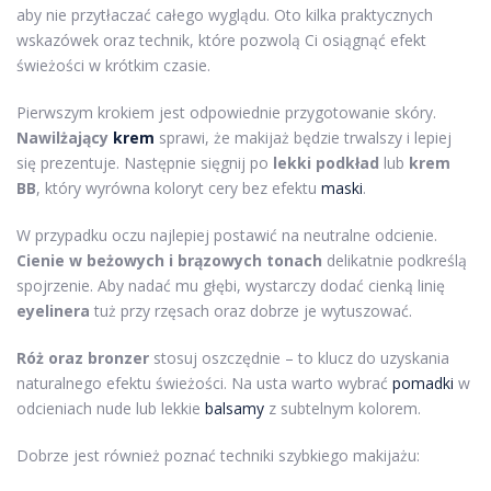
aby nie przytłaczać całego wyglądu. Oto kilka praktycznych
wskazówek oraz technik, które pozwolą Ci osiągnąć efekt
świeżości w krótkim czasie.
Pierwszym krokiem jest odpowiednie przygotowanie skóry.
Nawilżający
krem
sprawi, że makijaż będzie trwalszy i lepiej
się prezentuje. Następnie sięgnij po
lekki podkład
lub
krem
BB
, który wyrówna koloryt cery bez efektu
maski
.
W przypadku oczu najlepiej postawić na neutralne odcienie.
Cienie w beżowych i brązowych tonach
delikatnie podkreślą
spojrzenie. Aby nadać mu głębi, wystarczy dodać cienką linię
eyelinera
tuż przy rzęsach oraz dobrze je wytuszować.
Róż oraz bronzer
stosuj oszczędnie – to klucz do uzyskania
naturalnego efektu świeżości. Na usta warto wybrać
pomadki
w
odcieniach nude lub lekkie
balsamy
z subtelnym kolorem.
Dobrze jest również poznać techniki szybkiego makijażu: