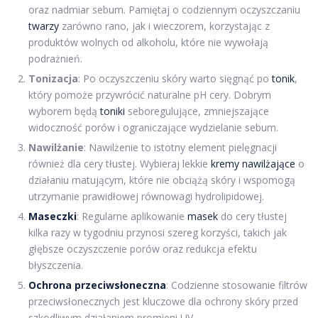
oraz nadmiar sebum. Pamiętaj o codziennym oczyszczaniu
twarzy
zarówno rano, jak i wieczorem, korzystając z
produktów wolnych od alkoholu, które nie wywołają
podrażnień.
Tonizacja
: Po oczyszczeniu skóry warto sięgnąć po
tonik
,
który pomoże przywrócić naturalne pH cery. Dobrym
wyborem będą
toniki
seboregulujące, zmniejszające
widoczność porów i ograniczające wydzielanie sebum.
Nawilżanie
: Nawilżenie to istotny element pielęgnacji
również dla cery tłustej. Wybieraj lekkie
kremy nawilżające
o
działaniu matującym, które nie obciążą skóry i wspomogą
utrzymanie prawidłowej równowagi hydrolipidowej.
Maseczki
: Regularne aplikowanie
masek
do cery tłustej
kilka razy w tygodniu przynosi szereg korzyści, takich jak
głębsze oczyszczenie porów oraz redukcja efektu
błyszczenia.
Ochrona przeciwsłoneczna
: Codzienne stosowanie filtrów
przeciwsłonecznych jest kluczowe dla ochrony skóry przed
szkodliwym działaniem promieni UV.