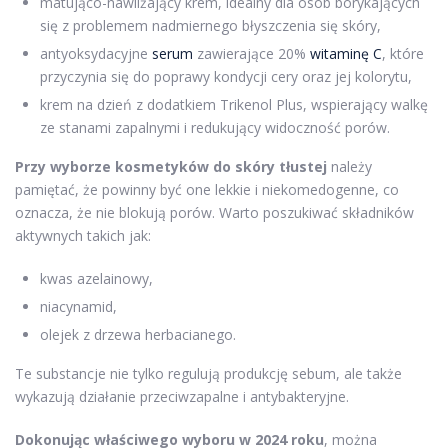
matująco-nawilżający krem, idealny dla osób borykających
się z problemem nadmiernego błyszczenia się skóry,
antyoksydacyjne
serum
zawierające 20%
witaminę C
, które
przyczynia się do poprawy kondycji cery oraz jej kolorytu,
krem na dzień z dodatkiem Trikenol Plus, wspierający walkę
ze stanami zapalnymi i redukujący widoczność porów.
Przy wyborze kosmetyków do skóry tłustej
należy
pamiętać, że powinny być one lekkie i niekomedogenne, co
oznacza, że nie blokują porów. Warto poszukiwać składników
aktywnych takich jak:
kwas azelainowy,
niacynamid,
olejek z drzewa herbacianego.
Te substancje nie tylko regulują produkcję sebum, ale także
wykazują działanie przeciwzapalne i antybakteryjne.
Dokonując właściwego wyboru w 2024 roku
, można