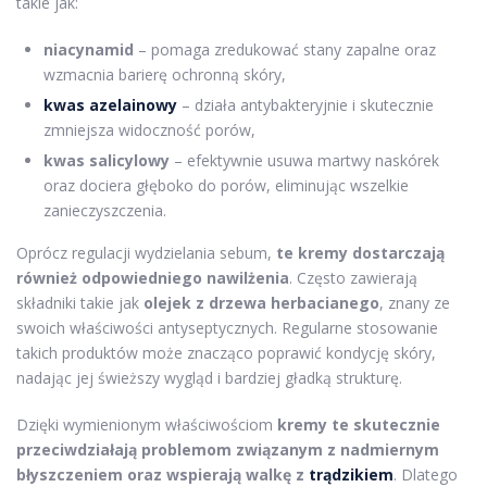
takie jak:
niacynamid
– pomaga zredukować stany zapalne oraz
wzmacnia barierę ochronną skóry,
kwas azelainowy
– działa antybakteryjnie i skutecznie
zmniejsza widoczność porów,
kwas salicylowy
– efektywnie usuwa martwy naskórek
oraz dociera głęboko do porów, eliminując wszelkie
zanieczyszczenia.
Oprócz regulacji wydzielania sebum,
te kremy dostarczają
również odpowiedniego nawilżenia
. Często zawierają
składniki takie jak
olejek z drzewa herbacianego
, znany ze
swoich właściwości antyseptycznych. Regularne stosowanie
takich produktów może znacząco poprawić kondycję skóry,
nadając jej świeższy wygląd i bardziej gładką strukturę.
Dzięki wymienionym właściwościom
kremy te skutecznie
przeciwdziałają problemom związanym z nadmiernym
błyszczeniem oraz wspierają walkę z
trądzikiem
. Dlatego