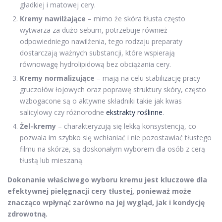
gładkiej i matowej cery.
Kremy nawilżające
– mimo że skóra tłusta często
wytwarza za dużo sebum, potrzebuje również
odpowiedniego nawilżenia, tego rodzaju preparaty
dostarczają ważnych substancji, które wspierają
równowagę hydrolipidową bez obciążania cery.
Kremy normalizujące
– mają na celu stabilizację pracy
gruczołów łojowych oraz poprawę struktury skóry, często
wzbogacone są o aktywne składniki takie jak kwas
salicylowy czy różnorodne
ekstrakty roślinne
.
Żel-kremy
– charakteryzują się lekką konsystencją, co
pozwala im szybko się wchłaniać i nie pozostawiać tłustego
filmu na skórze, są doskonałym wyborem dla osób z cerą
tłustą lub mieszaną.
Dokonanie właściwego wyboru kremu jest kluczowe dla
efektywnej pielęgnacji cery tłustej, ponieważ może
znacząco wpłynąć zarówno na jej wygląd, jak i kondycję
zdrowotną.