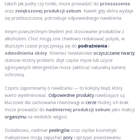
takich jak pudry czy toniki, może prowadzić do
przesuszenia
oraz
zwiększonej produkcji sebum
. Nawet gdy skóra wydaje
się przetłuszczona, potrzebuje odpowiedniego nawilżenia.
Innym powszechnym błędem jest stosowanie produktów z
alkoholem. Choć mogą one chwilowo redukować połysk, w
dłuższym czasie przyczyniają się do
podrażnienia
i
odwodnienia skóry
. Również niewłaściwe
oczyszczanie twarzy
stanowi istotny problem; zbyt częste mycie lub użycie
agresywnych detergentów może zakłócać naturalną barierę
ochronną.
Często zapominamy o nawilżaniu — to kolejny błąd, który
warto wyeliminować.
Odpowiednie produkty
nawilżające są
kluczowe dla zachowania równowagi w
cerze
tłustej; ich brak
może prowadzić do
nadmiernej produkcji sebum
jako reakcji
organizmu
na niedobór wilgoci.
Dodatkowo, nadmiar
peelingów
oraz ciężkie kosmetyki
makijażowe mogą zapychać
pory
i sprzyjać powstawaniu