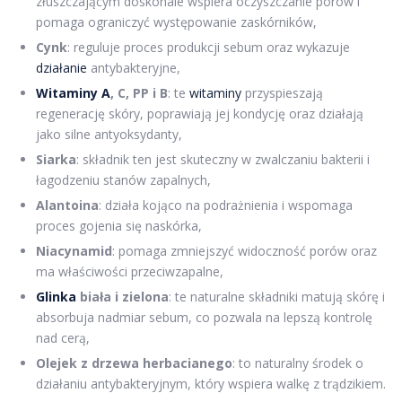
złuszczającym doskonale wspiera oczyszczanie porów i
pomaga ograniczyć występowanie zaskórników,
Cynk
: reguluje proces produkcji sebum oraz wykazuje
działanie
antybakteryjne,
Witaminy A
, C, PP i B
: te
witaminy
przyspieszają
regenerację skóry, poprawiają jej kondycję oraz działają
jako silne antyoksydanty,
Siarka
: składnik ten jest skuteczny w zwalczaniu bakterii i
łagodzeniu stanów zapalnych,
Alantoina
: działa kojąco na podrażnienia i wspomaga
proces gojenia się naskórka,
Niacynamid
: pomaga zmniejszyć widoczność porów oraz
ma właściwości przeciwzapalne,
Glinka
biała i zielona
: te naturalne składniki matują skórę i
absorbuja nadmiar sebum, co pozwala na lepszą kontrolę
nad cerą,
Olejek z drzewa herbacianego
: to naturalny środek o
działaniu antybakteryjnym, który wspiera walkę z trądzikiem.