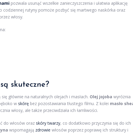
nami
pozwala usunąć wszelkie zanieczyszczenia i ułatwia aplikację
o codziennej rutyny pomoże pozbyć się martwego naskórka oraz
przez włosy.
 na:
 są skuteczne?
 się głównie na naturalnych olejach i masłach.
Olej jojoba
wyróżnia
głęboko w
skórę
bez pozostawiania tłustego filmu. Z kolei
masło she
ycznia włosy, ale także przeciwdziała ich łamliwości.
goć do włosów oraz
skóry twarzy
, co dodatkowo przyczynia się do ich
tyna
wspomagają
zdrowie
włosów poprzez poprawę ich struktury i