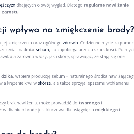
ężczyzn
dbających o swój wygląd. Dlatego
regularne nawilżanie
 zarostu
.
cji wpływa na zmiękczenie brody?
la jej zmiękczenia oraz ogólnego
zdrowia
. Codzienne mycie za pomoc
szczenia i nadmiar
sebum
, co zapobiega uczuciu szorstkości. Po myc
awilżają zarówno włosy, jak i skórę, sprawiając, że stają się one
 dzika
, wspiera produkcję sebum – naturalnego środka nawilżająceg
awia krążenie krwi w
skórze
, ale także sprzyja lepszemu wchłanianiu
e czy brak nawilżenia, może prowadzić do
twardego i
ć w dbaniu o brodę jest kluczowa dla osiągnięcia
miękkiego i