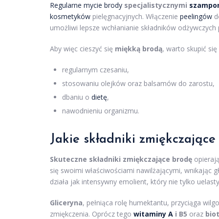
Regularne mycie brody
specjalistycznymi
szampo
kosmetyków
pielęgnacyjnych. Włączenie
peelingów
d
umożliwi lepsze wchłanianie składników odżywczych 
Aby więc cieszyć się
miękką brodą
, warto skupić się
regularnym czesaniu,
stosowaniu olejków oraz balsamów do zarostu,
dbaniu o
dietę
,
nawodnieniu organizmu.
Jakie składniki zmiękczające
Skuteczne składniki zmiękczające brodę
opierają
się swoimi właściwościami nawilżającymi, wnikając 
działa jak intensywny emolient, który nie tylko uelast
Gliceryna
, pełniąca rolę humektantu, przyciąga wil
zmiękczenia. Oprócz tego
witaminy A
i B5
oraz
bio