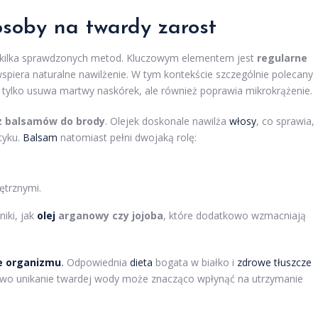
osoby na twardy zarost
 kilka sprawdzonych metod. Kluczowym elementem jest
regularne
spiera naturalne nawilżenie. W tym kontekście szczególnie polecany
 tylko usuwa martwy naskórek, ale również poprawia mikrokrążenie.
z balsamów do brody
. Olejek doskonale nawilża
włosy
, co sprawia,
tyku.
Balsam
natomiast pełni dwojaką rolę:
ętrznymi.
iki, jak
olej
arganowy czy jojoba
, które dodatkowo wzmacniają
e
organizmu
.
Odpowiednia
dieta
bogata w białko i
zdrowe tłuszcze
owo unikanie twardej wody może znacząco wpłynąć na utrzymanie