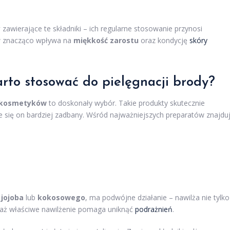
y
zawierające te składniki – ich regularne stosowanie przynosi
w znacząco wpływa na
miękkość zarostu
oraz kondycję
skóry
rto stosować do pielęgnacji brody?
 kosmetyków
to doskonały wybór. Takie produkty skutecznie
je się on bardziej zadbany. Wśród najważniejszych preparatów znajdu
 jojoba
lub
kokosowego
, ma podwójne działanie – nawilża nie tylko
ieważ właściwe nawilżenie pomaga uniknąć
podrażnień
.