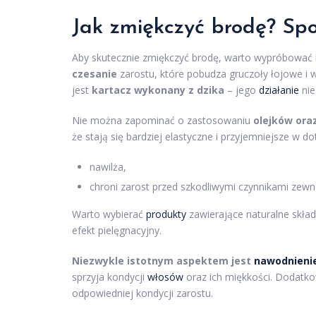
Jak zmiękczyć brodę? Sp
Aby skutecznie zmiękczyć brodę, warto wypróbować
czesanie
zarostu, które pobudza gruczoły łojowe i w
jest
kartacz wykonany z dzika
– jego
działanie
nie
Nie można zapominać o zastosowaniu
olejków ora
że stają się bardziej elastyczne i przyjemniejsze w do
nawilża,
chroni zarost przed szkodliwymi czynnikami zewn
Warto wybierać
produkty
zawierające naturalne składn
efekt pielęgnacyjny.
Niezwykle istotnym aspektem jest
nawodnieni
sprzyja kondycji
włosów
oraz ich miękkości. Dodatk
odpowiedniej kondycji zarostu.