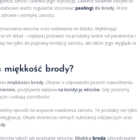
ładza zarost i ułatwia jego stylizację. Zawiera składniki odżywcze
Dodatkowo warto regularnie stosować
peelingi
do brody
, które
zdrowie i estetykę zarostu.
wzmacniania włosów oraz nadawania im blasku. Wybierając
na ich skład – najlepiej postawić na produkty wolne od parabenów i
się nie tylko do poprawy kondycji zarostu, ale także jego wyglądu w
a miękkość brody?
aniu
miękkości brody
. Dbanie o odpowiedni poziom nawodnienia
ziennie
, pozytywnie wpływa
na kondycję włosów
. Gdy jesteśmy
sze i unikają szorstkości.
wietny sposób na wsparcie nawilżenia zarostu. Te produkty nie tylko
i pielęgnację. Olejek dostarcza cennych substancji odżywczych oraz
ody
.
lemów takich jak wrastanie włosów.
Miękka
broda
zdecydowanie