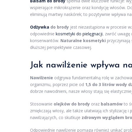
Balsam do brody
spełnia dwie kluczowe funkcje: wyg
wspierające mikrokrążenie oraz kondycję włosów. 
eliminują martwy naskórek; to pozytywnie wpływa na 
Odżywka
do brody
jest niezastąpiona w procesie 
odpowiednie
kosmetyki do pielęgnacji
, zwróć uwagę 
konserwantów.
Naturalne kosmetyki
przyczyniają 
dłuższej perspektywie czasowej.
Jak nawilżenie wpływa n
Nawilżenie
odgrywa fundamentalną rolę w zachow
organizmu, poprzez picie od
1,5 do 3 litrów wody d
dobrze nawodnieni, nasze włosy stają się elastyczniej
Stosowanie
olejków do brody
oraz
balsamów
to ś
zmiękczają włosy, ale także ułatwiają ich stylizację 
nawilżających, co skutkuje
zdrowym wyglądem br
Odpowiednie nawilżenie pomaga również unikać prob