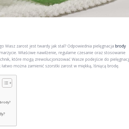
zego Wasz zarost jest twardy jak stal? Odpowiednia pielęgnacja
brody
 marzycie. Właściwe nawilżenie, regularne czesanie oraz stosowanie
technik, które mogą zrewolucjonizować Wasze podejście do pielęgnacj
k łatwo można zamienić szorstki zarost w miękką, lśniącą brodę.
 brody?
dy?