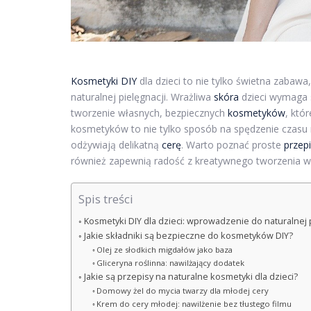
Kosmetyki DIY
dla dzieci to nie tylko świetna zaba
naturalnej pielęgnacji. Wrażliwa
skóra
dzieci wymaga s
tworzenie własnych, bezpiecznych
kosmetyków
, któ
kosmetyków to nie tylko sposób na spędzenie czasu r
odżywiają delikatną
cerę
. Warto poznać proste
przep
również zapewnią radość z kreatywnego tworzenia w
Spis treści
Kosmetyki DIY dla dzieci: wprowadzenie do naturalnej p
Jakie składniki są bezpieczne do kosmetyków DIY?
Olej ze słodkich migdałów jako baza
Gliceryna roślinna: nawilżający dodatek
Jakie są przepisy na naturalne kosmetyki dla dzieci?
Domowy żel do mycia twarzy dla młodej cery
Krem do cery młodej: nawilżenie bez tłustego filmu