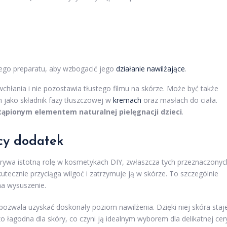
ego preparatu, aby wzbogacić jego
działanie nawilżające
.
 wchłania i nie pozostawia tłustego filmu na skórze. Może być także
jako składnik fazy tłuszczowej w
kremach
oraz masłach do ciała.
tąpionym elementem naturalnej pielęgnacji dzieci
.
ący dodatek
grywa istotną rolę w kosmetykach DIY, zwłaszcza tych przeznaczonyc
kutecznie przyciąga wilgoć i zatrzymuje ją w skórze. To szczególnie
na wysuszenie.
wala uzyskać doskonały poziom nawilżenia. Dzięki niej skóra staj
dzo łagodna dla skóry, co czyni ją idealnym wyborem dla delikatnej cer