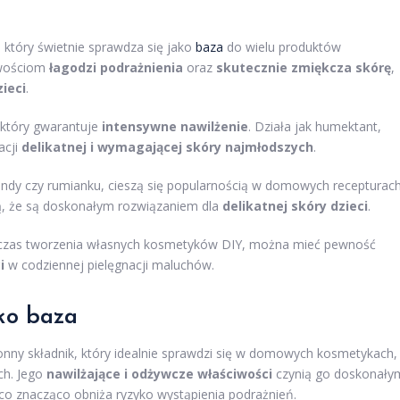
 który świetnie sprawdza się jako
baza
do wielu produktów
iwościom
łagodzi podrażnienia
oraz
skutecznie zmiękcza skórę
,
zieci
.
 który gwarantuje
intensywne nawilżenie
. Działa jak humektant,
acji
delikatnej i wymagającej skóry najmłodszych
.
wendy czy rumianku, cieszą się popularnością w domowych recepturach
ą, że są doskonałym rozwiązaniem dla
delikatnej skóry dzieci
.
odczas tworzenia własnych kosmetyków DIY, można mieć pewność
i
w codziennej pielęgnacji maluchów.
ako baza
nny składnik, który idealnie sprawdzi się w domowych kosmetykach,
ch. Jego
nawilżające i odżywcze właściwości
czynią go doskonały
 co znacząco obniża ryzyko wystąpienia podrażnień.