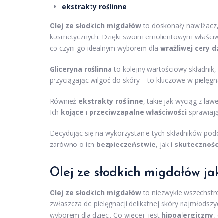
ekstrakty roślinne
.
Olej ze słodkich migdałów
to doskonały nawilżacz,
kosmetycznych. Dzięki swoim emolientowym właśc
co czyni go idealnym wyborem dla
wrażliwej cery d
Gliceryna roślinna
to kolejny wartościowy składnik,
przyciągając wilgoć do skóry – to kluczowe w pielęgn
Również
ekstrakty roślinne
, takie jak wyciąg z la
Ich
kojące
i
przeciwzapalne właściwości
sprawiaj
Decydując się na wykorzystanie tych składników p
zarówno o ich
bezpieczeństwie
, jak i
skutecznośc
Olej ze słodkich migdałów j
Olej ze słodkich migdałów
to niezwykle wszechstro
zwłaszcza do pielęgnacji delikatnej skóry najmłodszy
wyborem dla dzieci. Co więcej, jest
hipoalergiczny
,