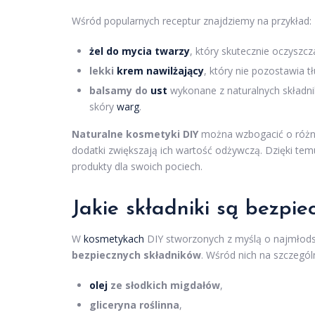
Wśród popularnych receptur znajdziemy na przykład:
żel do mycia twarzy
, który skutecznie oczyszcz
lekki
krem nawilżający
, który nie pozostawia t
balsamy do
ust
wykonane z naturalnych składni
skóry
warg
.
Naturalne kosmetyki DIY
można wzbogacić o różno
dodatki zwiększają ich wartość odżywczą. Dzięki te
produkty dla swoich pociech.
Jakie składniki są bezp
W
kosmetykach
DIY stworzonych z myślą o najmłodsz
bezpiecznych składników
. Wśród nich na szczegó
olej
ze słodkich migdałów
,
gliceryna roślinna
,