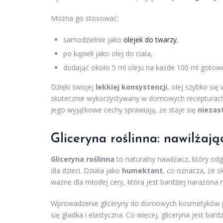
Można go stosować:
samodzielnie jako
olejek do twarzy
,
po kąpieli jako olej do ciała,
dodając około 5 ml oleju na każde 100 ml gotow
Dzięki swojej
lekkiej konsystencji
, olej szybko się
skutecznie wykorzystywany w domowych recepturach 
Jego wyjątkowe cechy sprawiają, że staje się
niezas
Gliceryna roślinna: nawilżaj
Gliceryna roślinna
to naturalny nawilżacz, który od
dla dzieci. Działa jako
humektant
, co oznacza, że s
ważne dla młodej cery, która jest bardziej narażona 
Wprowadzenie gliceryny do domowych kosmetyków poz
się gładka i elastyczna. Co więcej, gliceryna jest bar