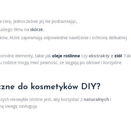
a cerę, jednocześnie jej nie podrażniając,
łustego filmu na
skórze
,
ków, które zapewniają odpowiednie nawilżenie i ochronę delikatnej
rodne elementy, takie jak
oleje roślinne
czy
ekstrakty z
ziół
. Tak
mu rodzice mogą mieć pewność, że sięgają po zdrowe i korzystne
ieczne do kosmetyków
DIY
?
ych niezwykle istotne jest, aby korzystać z
naturalnych
i
lną uwagę zasługują: