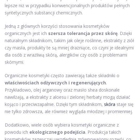
lepsze niż w przypadku konwencjonalnych produktów pełnych
syntetycznych substancji chemicznych.
Jedną z głównych korzyści stosowania kosmetyków
organicznych jest ich
szersza tolerancja przez skórę
. Dzięki
naturalnym składnikom, takim jak oleje roślinne, ekstrakty z ziół
czy masła, produkty te są mniej drażniące, co czyni je idealnymi
dla osób z wrażliwą skórą, alergików czy osób z problemami
skórnymi.
Organiczne kosmetyki często zawierają także składniki o
właściwościach odżywczych i regenerujących
.
Przykładowo, olej arganowy oraz masło shea doskonale
nawilżają, a ekstrakty z aloesu i zielonej herbaty mogą działać
kojąco i przeciwzapalnie. Dzięki tym składnikom,
skóra
staje się
nie tylko zdrowsza, ale również wygląda młodziej i promienniej.
Dodatkowo, wiele osób wybiera kosmetyki organiczne z
powodu ich
ekologicznego podejścia
. Produkcja takich
kosmetyków zazwyczaj uwzględnia zrównoważony rozwój, co