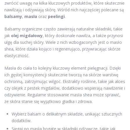
zwrócić uwagę na kilka kluczowych produktów, które skutecznie
nawilżają i odżywiają skórę. Wśród nich najczęściej polecane są
balsamy
,
masła
oraz
peelingi
.
Balsamy organiczne często zawierają naturalne składniki, takie
jak
olej migdałowy
, który doskonale nawilża, a także przynosi
ulgę dla suchej skóry. Wiele z nich wzbogaconych jest o masło
shea, które działa kojąco i regenerująco, przywracając skórze
elastyczność.
Masła do ciała to kolejny kluczowy element pielęgnacji. Dzięki
ich gęstej konsystencji skutecznie tworzą na skórze warstwę
ochronną, zatrzymując wilgoć. Ekstrakty roślinne, takie jak aloes
czy olejek z pestek migdałów, dodatkowo wspierają nawilżenie i
odżywienie. Regularne stosowanie masła shea może sprawić,
że skóra stanie się wyjątkowo gładka i zdrowa.
Wybierz balsam o delikatnym składzie, unikając sztucznych
dodatków.
Sięgaj po masła bogate w składniki odżywcze, takie jak