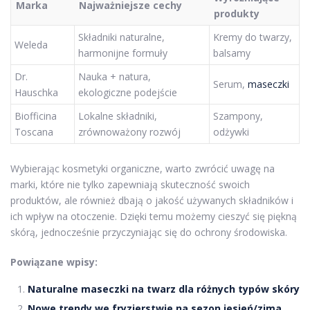
Marka
Najważniejsze cechy
produkty
Składniki naturalne,
Kremy do twarzy,
Weleda
harmonijne formuły
balsamy
Dr.
Nauka + natura,
Serum,
maseczki
Hauschka
ekologiczne podejście
Biofficina
Lokalne składniki,
Szampony,
Toscana
zrównoważony rozwój
odżywki
Wybierając kosmetyki organiczne, warto zwrócić uwagę na
marki, które nie tylko zapewniają skuteczność swoich
produktów, ale również dbają o jakość używanych składników i
ich wpływ na otoczenie. Dzięki temu możemy cieszyć się piękną
skórą, jednocześnie przyczyniając się do ochrony środowiska.
Powiązane wpisy:
Naturalne maseczki na twarz dla różnych typów skóry
Nowe trendy we fryzjerstwie na sezon jesień/zima