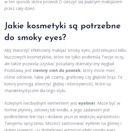
w ten sposób skóra pozwoli Ci cieszyć się pięknym makijażem
przez cały dzień.
Jakie
kosmetyki
są potrzebne
do smoky eyes?
Aby stworzyć efektowny makijaż smoky eyes, potrzebujesz kilku
kluczowych kosmetyków, które nie tylko podkreślą Twoje oczy,
ale także pozwolą uzyskać pożądany dramatyczny wygląd.
Podstawą jest
ciemny cień do powiek
, który może mieć
różne odcienie, takie jak czarny, grafitowy czy głęboki brąz. Te
kolory pomogą stworzyć głębię i intensywność, które są
charakterystyczne dla tego stylu.
Kolejnym niezbędnym elementem jest
eyeliner
. Może być w
formie płynnej, żelowej lub kredki, a jego zadaniem jest
podkreślenie linii rzęs i dodanie jeszcze większej wyrazistości
Twojemu spojrzeniu. Możesz zastosować eyeliner na górnej i
dolnej powiece, co dodatkowo wzmocni efekt smoky eyes.