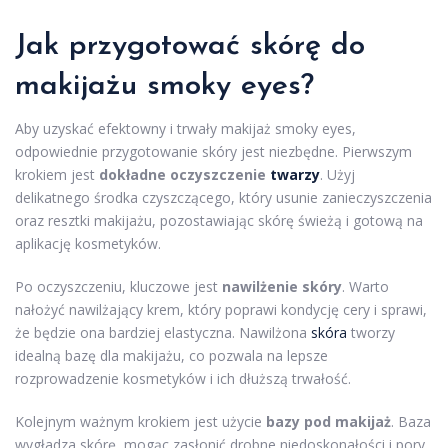
Jak przygotować skórę do
makijażu smoky eyes?
Aby uzyskać efektowny i trwały makijaż smoky eyes,
odpowiednie przygotowanie skóry jest niezbędne. Pierwszym
krokiem jest
dokładne oczyszczenie
twarzy
. Użyj
delikatnego środka czyszczącego, który usunie zanieczyszczenia
oraz resztki makijażu, pozostawiając skórę świeżą i gotową na
aplikację kosmetyków.
Po oczyszczeniu, kluczowe jest
nawilżenie skóry
. Warto
nałożyć nawilżający krem, który poprawi kondycję cery i sprawi,
że będzie ona bardziej elastyczna. Nawilżona
skóra
tworzy
idealną bazę dla makijażu, co pozwala na lepsze
rozprowadzenie kosmetyków i ich dłuższą trwałość.
Kolejnym ważnym krokiem jest użycie
bazy pod makijaż
. Baza
wygładza skórę, mogąc zasłonić drobne niedoskonałości i pory.