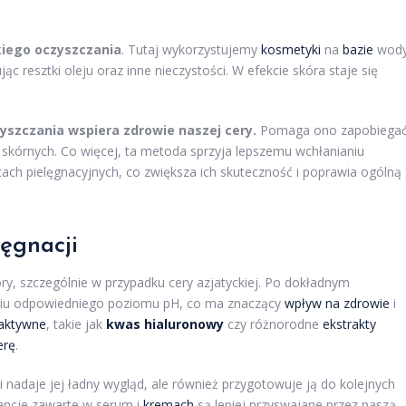
kiego oczyszczania
. Tutaj wykorzystujemy
kosmetyki
na
bazie
wody
ując resztki oleju oraz inne nieczystości. W efekcie skóra staje się
zczania wspiera zdrowie naszej cery.
Pomaga ono zapobiega
kórnych. Co więcej, ta metoda sprzyja lepszemu wchłanianiu
ach pielęgnacyjnych, co zwiększa ich skuteczność i poprawia ogólną
lęgnacji
óry, szczególnie w przypadku cery azjatyckiej. Po dokładnym
caniu odpowiedniego poziomu pH, co ma znaczący
wpływ na zdrowie
i
 aktywne
, takie jak
kwas hialuronowy
czy różnorodne
ekstrakty
erę
.
 nadaje jej ładny wygląd, ale również przygotowuje ją do kolejnych
ancje zawarte w serum i
kremach
są lepiej przyswajane przez naszą