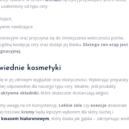
uzależniony od typu cery:
tujące,
ywnie nawilżające.
neracyjne oraz przyczynia się do zmniejszenia widoczności porów.
ólną kondycję cery oraz dodaje jej blasku.
Dlatego ten etap jest
gnacyjnej.
wiednie kosmetyki
ę w jej zdrowym wyglądzie oraz elastyczności. Wybierając preparaty
iej odpowiednie dla naszego typu cery. Idealnie, jeśli produkty
ą
aktywne składniki
, które skutecznie dostarczają wilgoci.
ćmy uwagę na ich konsystencję.
Lekkie żele
czy
esencje
doskonale
iej treściwe
kremy
będą lepszym wyborem dla skóry suchej i
z
kwasem hialuronowym
, który działa jak gąbka – zatrzymując wo