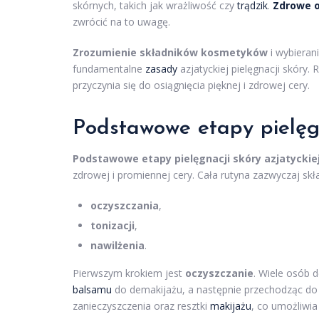
skórnych, takich jak wrażliwość czy
trądzik
.
Zdrowe o
zwrócić na to uwagę.
Zrozumienie składników kosmetyków
i wybieran
fundamentalne
zasady
azjatyckiej pielęgnacji skóry
przyczynia się do osiągnięcia pięknej i zdrowej cery.
Podstawowe etapy pielęgn
Podstawowe etapy pielęgnacji skóry azjatyckie
zdrowej i promiennej cery. Cała rutyna zazwyczaj skła
oczyszczania
,
tonizacji
,
nawilżenia
.
Pierwszym krokiem jest
oczyszczanie
. Wiele osób 
balsamu
do demakijażu, a następnie przechodząc do 
zanieczyszczenia oraz resztki
makijażu
, co umożliwi