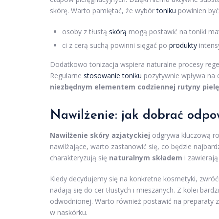
skórę. Warto pamiętać, że wybór
toniku
powinien być 
osoby z tłustą
skórą
mogą postawić na toniki ma
ci z cerą suchą powinni sięgać po
produkty
intens
Dodatkowo tonizacja wspiera naturalne procesy rege
Regularne
stosowanie toniku
pozytywnie wpływa na og
niezbędnym elementem codziennej rutyny pielę
Nawilżenie: jak dobrać odpo
Nawilżenie skóry azjatyckiej
odgrywa kluczową rol
nawilżające, warto zastanowić się, co będzie najbardz
charakteryzują się
naturalnym składem
i zawieraj
Kiedy decydujemy się na konkretne kosmetyki, zwró
nadają się do cer tłustych i mieszanych. Z kolei bardz
odwodnionej. Warto również postawić na preparaty 
w naskórku.