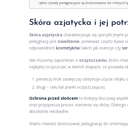
Jakie rytuały pielęgnacyjne są dostosowane do różnych 
Skóra azjatycka i jej pot
Skóra azjatycka
charakteryzuje się specyficznymi 
pielęgnacji jest
nawilżenie
, ponieważ często bywa s
odpowiednich
kosmetyków
takich jak esencje czy
se
Nie możemy zapominać o
oczyszczaniu
, które rów
najlepiej oczyszczać w dwóch etapach, co pozwala s
pierwszy krok zazwyczaj obejmuje użycie olejku 
drugi – żelu lub pianki oczyszczającej.
Ochrona przed słońcem
to kolejny kluczowy aspe
oraz przyspiesza proces starzenia się skóry. Dlateg
absolutnie niezbędne.
Warto również dostosować pielęgnację do zmieniaj