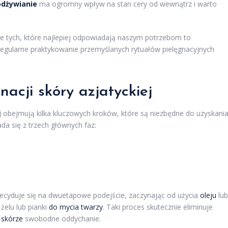
dżywianie
ma ogromny wpływ na stan cery od wewnątrz i warto
ie tych, które najlepiej odpowiadają naszym potrzebom to
. Regularne praktykowanie przemyślanych rytuałów pielęgnacyjnych
acji skóry azjatyckiej
j
obejmują kilka kluczowych kroków, które są niezbędne do uzyskani
da się z trzech głównych faz:
decyduje się na dwuetapowe podejście, zaczynając od użycia
oleju
lub
żelu lub pianki
do mycia twarzy
. Taki proces skutecznie eliminuje
a
skórze
swobodne oddychanie.