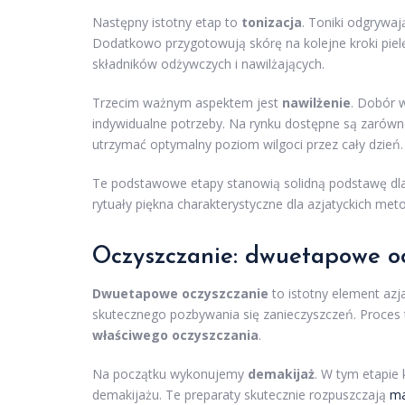
Następny istotny etap to
tonizacja
. Toniki odgrywa
Dodatkowo przygotowują skórę na kolejne kroki pie
składników odżywczych i nawilżających.
Trzecim ważnym aspektem jest
nawilżenie
. Dobór 
indywidualne potrzeby. Na rynku dostępne są zarówno
utrzymać optymalny poziom wilgoci przez cały dzień.
Te podstawowe etapy stanowią solidną podstawę dla
rytuały piękna charakterystyczne dla azjatyckich met
Oczyszczanie: dwuetapowe o
Dwuetapowe oczyszczanie
to istotny element azja
skutecznego pozbywania się zanieczyszczeń. Proces 
właściwego oczyszczania
.
Na początku wykonujemy
demakijaż
. W tym etapie 
demakijażu. Te preparaty skutecznie rozpuszczają
ma