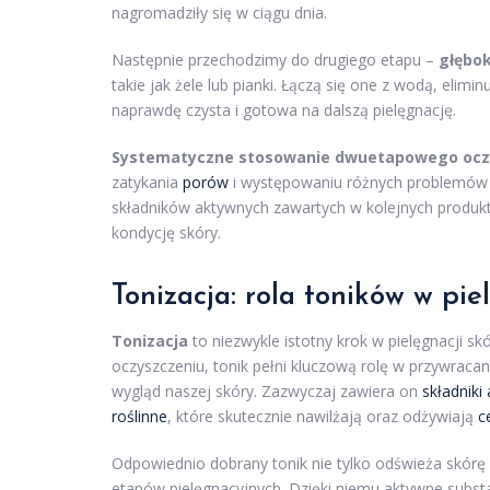
nagromadziły się w ciągu dnia.
Następnie przechodzimy do drugiego etapu –
głębo
takie jak żele lub pianki. Łączą się one z wodą, elimin
naprawdę czysta i gotowa na dalszą pielęgnację.
Systematyczne stosowanie dwuetapowego oczys
zatykania
porów
i występowaniu różnych problemów s
składników aktywnych zawartych w kolejnych produkt
kondycję skóry.
Tonizacja: rola toników w pie
Tonizacja
to niezwykle istotny krok w pielęgnacji sk
oczyszczeniu, tonik pełni kluczową rolę w przywra
wygląd naszej skóry. Zazwyczaj zawiera on
składniki
roślinne
, które skutecznie nawilżają oraz odżywiają
c
Odpowiednio dobrany tonik nie tylko odświeża skórę i
etapów pielęgnacyjnych. Dzięki niemu aktywne subst