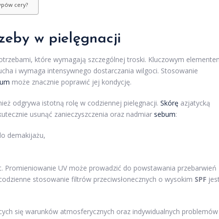
typów cery?
rzeby w pielęgnacji
potrzebami, które wymagają szczególnej troski. Kluczowym element
ucha i wymaga intensywnego dostarczania wilgoci. Stosowanie
rum
może znacznie poprawić jej kondycję.
nież odgrywa istotną rolę w codziennej pielęgnacji.
Skórę
azjatycką
kutecznie usunąć zanieczyszczenia oraz nadmiar
sebum
:
do demakijażu,
kt. Promieniowanie UV może prowadzić do powstawania przebarwień
o codzienne stosowanie filtrów przeciwsłonecznych o wysokim
SPF
jes
ących się warunków atmosferycznych oraz indywidualnych problemów