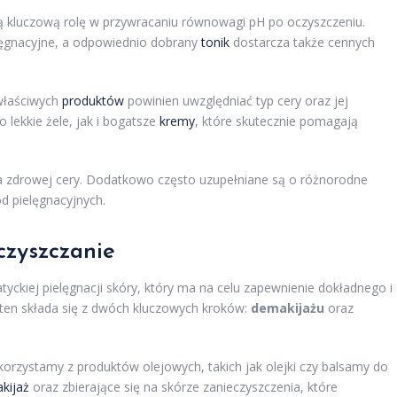
ją kluczową rolę w przywracaniu równowagi pH po oczyszczeniu.
lęgnacyjne, a odpowiednio dobrany
tonik
dostarcza także cennych
właściwych
produktów
powinien uwzględniać typ cery oraz jej
 lekkie żele, jak i bogatsze
kremy
, które skutecznie pomagają
 zdrowej cery. Dodatkowo często uzupełniane są o różnorodne
od pielęgnacyjnych.
czyszczanie
tyckiej pielęgnacji skóry, który ma na celu zapewnienie dokładnego i
ten składa się z dwóch kluczowych kroków:
demakijażu
oraz
korzystamy z produktów olejowych, takich jak olejki czy balsamy do
kijaż
oraz zbierające się na skórze zanieczyszczenia, które