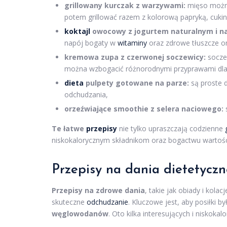
grillowany kurczak z warzywami:
mięso możn
potem grillować razem z kolorową papryką, cukini
koktajl
owocowy z jogurtem naturalnym i na
napój bogaty w
witaminy
oraz zdrowe tłuszcze o
kremowa zupa z czerwonej soczewicy:
soczew
można wzbogacić różnorodnymi przyprawami dla i
dieta
pulpety gotowane na parze:
są proste 
odchudzania,
orzeźwiające smoothie z selera naciowego:
Te łatwe
przepisy
nie tylko upraszczają codzienne
niskokalorycznym składnikom oraz bogactwu wartoś
Przepisy na dania dietetyczne
Przepisy na zdrowe dania
, takie jak obiady i kol
skuteczne
odchudzanie
. Kluczowe jest, aby posiłki
węglowodanów
. Oto kilka interesujących i niskokal