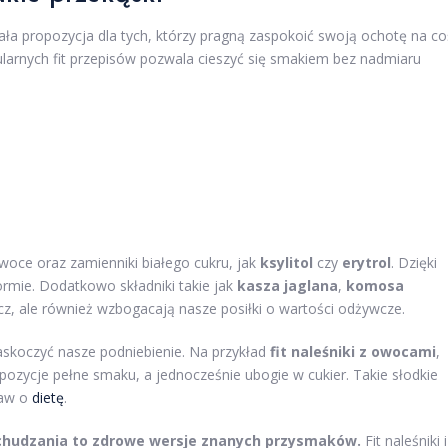
nała propozycja dla tych, którzy pragną zaspokoić swoją ochotę na co
pularnych fit przepisów pozwala cieszyć się smakiem bez nadmiaru
woce oraz zamienniki białego cukru, jak
ksylitol
czy
erytrol
. Dzięki
rmie. Dodatkowo składniki takie jak
kasza jaglana
,
komosa
cz, ale również wzbogacają nasze posiłki o wartości odżywcze.
askoczyć nasze podniebienie. Na przykład
fit naleśniki z owocami
,
pozycje pełne smaku, a jednocześnie ubogie w cukier. Takie słodkie
baw o
dietę
.
dchudzania to zdrowe wersje znanych przysmaków.
Fit naleśniki i