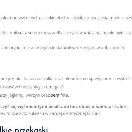
makaronu wykorzystaj cienkie plastry cukinii, do nadzienia możesz uż
afior zmiksuj z serem mozzarella i przyprawami, a następnie upiecz z
: zamarynuj mięso w jogurcie naturalnym z przyprawami, a potem
o połączenie dostarcza białka oraz błonnika, co sprzyja uczuciu sytości
ch kwasów tłuszczowych omega-3,
kaszy jaglanej, warzyw oraz
sera
feta.
eszyć się wyśmienitymi posiłkami bez obaw o nadmiar kalorii.
ków to klucz do sukcesu w każdej dietetycznej kuchni!
dkie przekąski