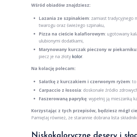
Wśród obiadów znajdziesz:
Lazania ze szpinakiem
: zamiast tradycyjnego 
twarogu oraz świeżego szpinaku,
Pizza na cieście kalafiorowym
: ugotowany kal
ulubionymi dodatkami,
Marynowany kurczak pieczony w piekarniku
piecz je na złoty
kolor
.
Na kolację polecam:
Sałatkę z kurczakiem i czerwonym ryżem
: t
Carpaccio z łososia
: doskonałe źródło zdrowy
Faszerowaną paprykę
: wypełnij ją mieszanką 
Korzystając z tych przepisów, będziesz mógł ci
Pamiętaj również, że starannie dobrana lista składni
Niskokaloryczne desery i sło