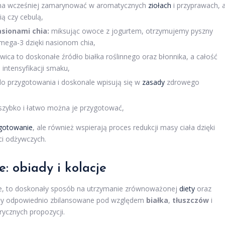
a wcześniej zamarynować w aromatycznych
ziołach
i przyprawach, 
ą czy cebulą,
sionami chia:
miksując owoce z jogurtem, otrzymujemy pyszny
mega-3 dzięki nasionom chia,
ica to doskonałe źródło białka roślinnego oraz błonnika, a całość
ntensyfikacji smaku,
do przygotowania i doskonale wpisują się w
zasady
zdrowego
szybko i łatwo można je przygotować,
gotowanie
, ale również wspierają proces redukcji masy ciała dzięki
ci odżywczych.
: obiady i kolacje
acje, to doskonały sposób na utrzymanie zrównoważonej
diety
oraz
 były odpowiednio zbilansowane pod względem
białka
,
tłuszczów
i
orycznych propozycji.