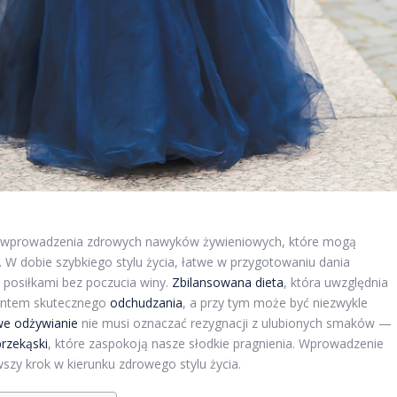
o wprowadzenia zdrowych nawyków żywieniowych, które mogą
 W dobie szybkiego stylu życia, łatwe w przygotowaniu dania
 posiłkami bez poczucia winy.
Zbilansowana dieta
, która uwzględnia
entem skutecznego
odchudzania
, a przy tym może być niezwykle
we odżywianie
nie musi oznaczać rezygnacji z ulubionych smaków —
przekąski
, które zaspokoją nasze słodkie pragnienia. Wprowadzenie
wszy krok w kierunku zdrowego stylu życia.