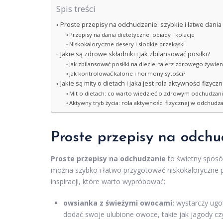
Spis treści
Proste przepisy na odchudzanie: szybkie i łatwe dania
Przepisy na dania dietetyczne: obiady i kolacje
Niskokaloryczne desery i słodkie przekąski
Jakie są zdrowe składniki i jak zbilansować posiłki?
Jak zbilansować posiłki na diecie: talerz zdrowego żywien
Jak kontrolować kalorie i hormony sytości?
Jakie są mity o dietach i jaka jest rola aktywności fizy
Mit o dietach: co warto wiedzieć o zdrowym odchudzan
Aktywny tryb życia: rola aktywności fizycznej w odchudz
Proste przepisy na odchu
Proste przepisy na odchudzanie
to świetny sposó
można szybko i łatwo przygotować niskokaloryczne po
inspiracji, które warto wypróbować:
owsianka z świeżymi owocami:
wystarczy ugot
dodać swoje ulubione owoce, takie jak jagody cz