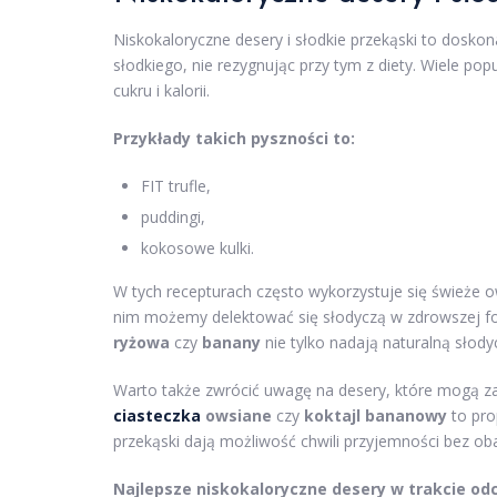
Niskokaloryczne desery i słodkie przekąski to dosko
słodkiego, nie rezygnując przy tym z diety. Wiele po
cukru i kalorii.
Przykłady takich pyszności to:
FIT trufle,
puddingi,
kokosowe kulki.
W tych recepturach często wykorzystuje się świeże o
nim możemy delektować się słodyczą w zdrowszej fo
ryżowa
czy
banany
nie tylko nadają naturalną słody
Warto także zwrócić uwagę na desery, które mogą z
ciasteczka
owsiane
czy
koktajl bananowy
to pro
przekąski dają możliwość chwili przyjemności bez o
Najlepsze niskokaloryczne desery w trakcie o