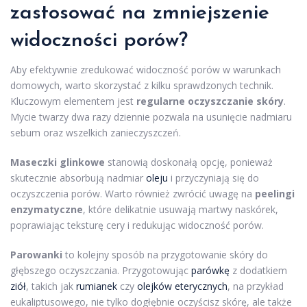
zastosować na zmniejszenie
widoczności porów?
Aby efektywnie zredukować widoczność porów w warunkach
domowych, warto skorzystać z kilku sprawdzonych technik.
Kluczowym elementem jest
regularne oczyszczanie skóry
.
Mycie twarzy dwa razy dziennie pozwala na usunięcie nadmiaru
sebum oraz wszelkich zanieczyszczeń.
Maseczki glinkowe
stanowią doskonałą opcję, ponieważ
skutecznie absorbują nadmiar
oleju
i przyczyniają się do
oczyszczenia porów. Warto również zwrócić uwagę na
peelingi
enzymatyczne
, które delikatnie usuwają martwy naskórek,
poprawiając teksturę cery i redukując widoczność porów.
Parowanki
to kolejny sposób na przygotowanie skóry do
głębszego oczyszczania. Przygotowując
parówkę
z dodatkiem
ziół
, takich jak
rumianek
czy
olejków eterycznych
, na przykład
eukaliptusowego, nie tylko dogłębnie oczyścisz skórę, ale także