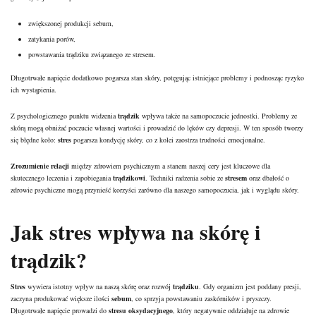
zwiększonej produkcji
sebum
,
zatykania
porów
,
powstawania trądziku związanego ze stresem.
Długotrwałe napięcie dodatkowo pogarsza stan skóry, potęgując istniejące problemy i podnosząc ryzyko
ich wystąpienia.
Z psychologicznego punktu widzenia
trądzik
wpływa także na samopoczucie jednostki. Problemy ze
skórą
mogą obniżać poczucie własnej wartości i prowadzić do lęków czy depresji. W ten sposób tworzy
się błędne koło:
stres
pogarsza kondycję skóry, co z kolei zaostrza trudności emocjonalne.
Zrozumienie relacji
między zdrowiem psychicznym a stanem naszej
cery
jest kluczowe dla
skutecznego leczenia i zapobiegania
trądzikowi
. Techniki radzenia sobie ze
stresem
oraz dbałość o
zdrowie
psychiczne mogą przynieść korzyści zarówno dla naszego samopoczucia, jak i wyglądu skóry.
Jak stres wpływa na
skórę
i
trądzik?
Stres
wywiera istotny wpływ na naszą skórę oraz rozwój
trądziku
. Gdy organizm jest poddany presji,
zaczyna produkować większe ilości
sebum
, co sprzyja powstawaniu
zaskórników
i
pryszczy
.
Długotrwałe napięcie prowadzi do
stresu oksydacyjnego
, który negatywnie oddziałuje na zdrowie