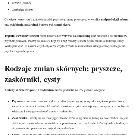
otwarte (czarne),
zamknięte (białe).
Co więcej,
cysty
, czyli głębokie grudki pod skórą, mogą powstawać w wyniku
nadprodukcji sebum
oraz
osłabienia naturalnej bariery ochronnej skóry
.
Trądzik wywołany stresem
może negatywnie wpływać na
samoocenę
oraz prowadzić do problemów
psychologicznych. Tworzy to swoisty
błędny krąg
między stanem psychicznym a kondycją skóry.
Warto pamiętać, że nasilenie tych objawów często wzrasta w momentach silnego emocjonalnego lub
psychicznego obciążenia.
Rodzaje zmian skórnych: pryszcze,
zaskórniki, cysty
Zmiany skórne związane z trądzikiem
można podzielić na trzy główne kategorie:
Pryszcze
– czerwone, bolesne wykwity, które pojawiają się w wyniku zatykania porów skóry
nadmiarem sebum i
martwych komórek
naskórka, często zawierają ropę, co sprawia, że są bardzo
widoczne i mogą powodować znaczny dyskomfort,
Zaskórniki
– dzielą się na dwa typy: otwarte, które mają ciemną barwę na powierzchni, co jest
efektem utlenienia sebum po kontakcie z powietrzem, oraz zamknięte, które są białe i trudniejsze
do zauważenia, ponieważ nie mają dostępu do tlenu,
Cysty
– większe zmiany skórne wypełnione płynem lub ropą, mogą być bolesne i wyczuwalne