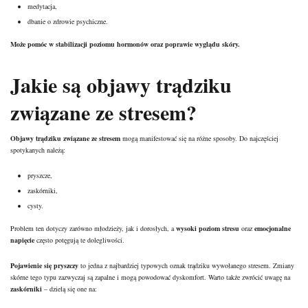
medytacja,
dbanie o zdrowie psychiczne
.
Może pomóc w stabilizacji poziomu hormonów oraz poprawie wyglądu skóry.
Jakie są objawy trądziku
związane ze stresem?
Objawy trądziku związane ze stresem
mogą manifestować się na różne
sposoby
. Do najczęściej
spotykanych należą:
pryszcze
,
zaskórniki
,
cysty.
Problem ten dotyczy zarówno młodzieży, jak i dorosłych, a
wysoki poziom stresu
oraz
emocjonalne
napięcie
często potęgują te dolegliwości.
Pojawienie się pryszczy
to jedna z najbardziej typowych oznak trądziku wywołanego stresem.
Zmiany
skórne
tego typu zazwyczaj są zapalne i mogą powodować dyskomfort. Warto także zwrócić uwagę na
zaskórniki
– dzielą się one na: