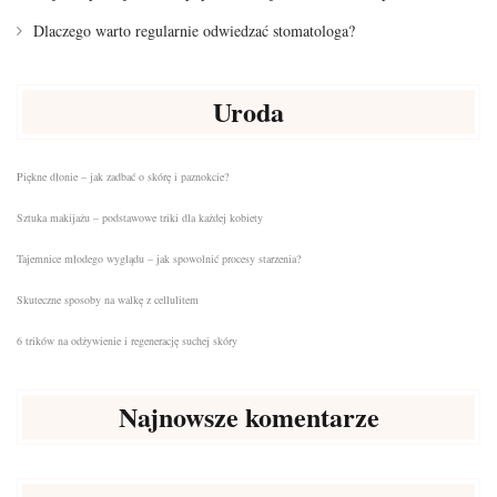
Dlaczego warto regularnie odwiedzać stomatologa?
Uroda
Piękne dłonie – jak zadbać o skórę i paznokcie?
Sztuka makijażu – podstawowe triki dla każdej kobiety
Tajemnice młodego wyglądu – jak spowolnić procesy starzenia?
Skuteczne sposoby na walkę z cellulitem
6 trików na odżywienie i regenerację suchej skóry
Najnowsze komentarze