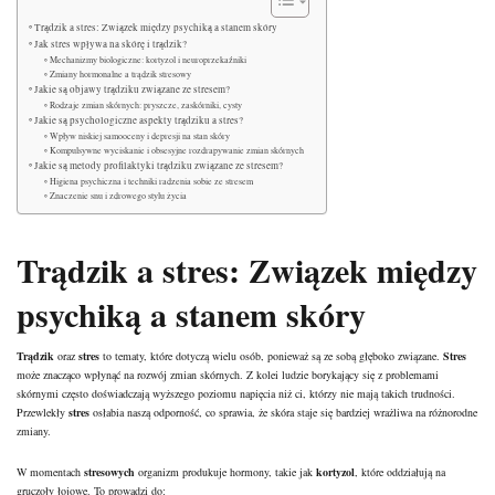
Trądzik a stres: Związek między psychiką a stanem skóry
Jak stres wpływa na skórę i trądzik?
Mechanizmy biologiczne: kortyzol i neuroprzekaźniki
Zmiany hormonalne a trądzik stresowy
Jakie są objawy trądziku związane ze stresem?
Rodzaje zmian skórnych: pryszcze, zaskórniki, cysty
Jakie są psychologiczne aspekty trądziku a stres?
Wpływ niskiej samooceny i depresji na stan skóry
Kompulsywne wyciskanie i obsesyjne rozdrapywanie zmian skórnych
Jakie są metody profilaktyki trądziku związane ze stresem?
Higiena psychiczna i techniki radzenia sobie ze stresem
Znaczenie snu i zdrowego stylu życia
Trądzik a stres: Związek między
psychiką a stanem skóry
Trądzik
oraz
stres
to tematy, które dotyczą wielu osób, ponieważ są ze sobą głęboko związane.
Stres
może znacząco wpłynąć na rozwój zmian skórnych. Z kolei ludzie borykający się z problemami
skórnymi często doświadczają wyższego poziomu napięcia niż ci, którzy nie mają takich trudności.
Przewlekły
stres
osłabia naszą odporność, co sprawia, że
skóra
staje się bardziej wrażliwa na różnorodne
zmiany.
W momentach
stresowych
organizm produkuje hormony, takie jak
kortyzol
, które oddziałują na
gruczoły łojowe. To prowadzi do: