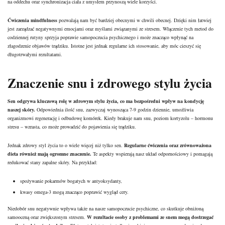
na oddechu oraz synchronizacja ciała z umysłem przynoszą wiele korzyści.
Ćwiczenia mindfulness
pozwalają nam być bardziej obecnymi w chwili obecnej. Dzięki nim łatwiej
jest zarządzać negatywnymi emocjami oraz myślami związanymi ze stresem. Włączenie tych metod do
codziennej rutyny sprzyja poprawie samopoczucia psychicznego i może znacząco wpłynąć na
złagodzenie objawów trądziku. Istotne jest jednak regularne ich stosowanie, aby móc cieszyć się
długotrwałymi rezultatami.
Znaczenie snu i zdrowego stylu życia
Sen odgrywa kluczową rolę w zdrowym stylu życia, co ma bezpośredni wpływ na kondycję
naszej skóry.
Odpowiednia ilość snu, zazwyczaj wynosząca 7-9 godzin dziennie, umożliwia
organizmowi
regenerację i odbudowę komórek. Kiedy brakuje nam snu, poziom kortyzolu – hormonu
stresu – wzrasta, co może prowadzić do pojawienia się trądziku.
Jednak zdrowy
styl
życia to o wiele więcej niż tylko sen.
Regularne ćwiczenia oraz zrównoważona
dieta
również mają ogromne znaczenie.
Te aspekty wspierają nasz układ odpornościowy i pomagają
redukować stany zapalne skóry. Na przykład:
spożywanie pokarmów bogatych w antyoksydanty,
kwasy omega-3 mogą znacząco poprawić wygląd cery.
Niedobór snu negatywnie wpływa także na nasze samopoczucie psychiczne, co skutkuje obniżoną
samooceną oraz zwiększonym stresem.
W rezultacie osoby z problemami ze snem mogą dostrzegać