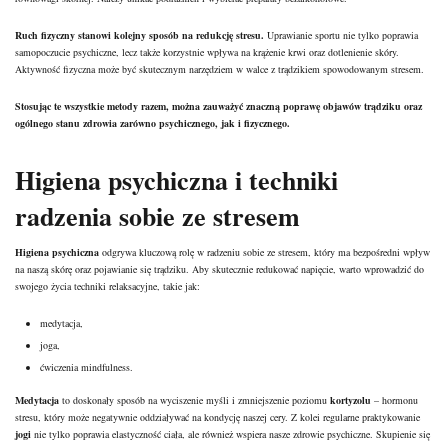
Ruch
fizyczny stanowi kolejny sposób na redukcję stresu.
Uprawianie sportu
nie tylko poprawia
samopoczucie psychiczne, lecz także korzystnie wpływa na krążenie krwi oraz dotlenienie skóry.
Aktywność fizyczna może być skutecznym narzędziem w walce z trądzikiem spowodowanym stresem.
Stosując te wszystkie metody razem, można zauważyć znaczną poprawę objawów trądziku oraz
ogólnego stanu zdrowia zarówno psychicznego, jak i fizycznego.
Higiena psychiczna i techniki
radzenia sobie ze stresem
Higiena psychiczna
odgrywa kluczową rolę w radzeniu sobie ze stresem, który ma bezpośredni wpływ
na naszą skórę oraz pojawianie się trądziku. Aby skutecznie redukować napięcie, warto wprowadzić do
swojego życia techniki relaksacyjne, takie jak:
medytacja,
joga,
ćwiczenia mindfulness.
Medytacja
to doskonały sposób na wyciszenie myśli i zmniejszenie poziomu
kortyzolu
– hormonu
stresu, który może negatywnie oddziaływać na kondycję naszej cery. Z kolei regularne praktykowanie
jogi
nie tylko poprawia elastyczność ciała, ale również wspiera nasze zdrowie psychiczne. Skupienie się