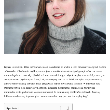
Trądzik
to problem, który dotyka wiele osób, niezależnie od wieku, a jego przyczyny mogą być złożone
i różnorodne. Choć często myślimy o nim jako o wyniku niewłaściwej pielęgnacji
skóry
czy zmian
hormonalnych, to coraz więcej badań wskazuje na zaskakujący związek między stanem skóry a naszym
samopoczuciem psychicznym. Stres, który towarzyszy nam na co dzień, nie tylko wpływa na naszą
kondycję emocjonalną, ale także może przyczyniać się do powstawania
trądziku
. W miarę jak nasz
organizm
boryka się z przewlekłym stresem, naturalne mechanizmy obronne oraz równowaga
hormonalna zostają zaburzone, co może prowadzić do nasilania się problemów skórnych. Jakie są
dokładne mechanizmy tego związku i co można zrobić, aby przerwać ten błędny krąg?
Spis treści