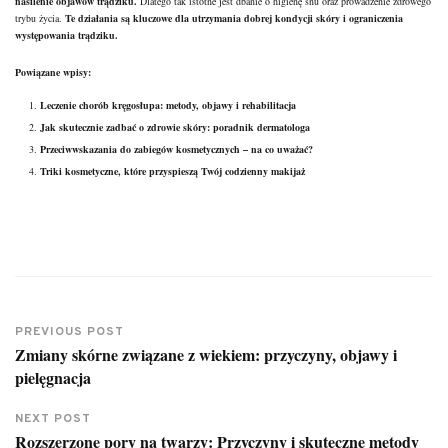
nasilenie objawów trądziku.
Dlatego tak istotne jest dbanie o higienę snu oraz prowadzenie zdrowego
trybu życia.
Te działania są kluczowe dla utrzymania dobrej kondycji skóry i ograniczenia
występowania trądziku.
Powiązane wpisy:
Leczenie chorób kręgosłupa: metody, objawy i rehabilitacja
Jak skutecznie zadbać o zdrowie skóry: poradnik dermatologa
Przeciwwskazania do zabiegów kosmetycznych – na co uważać?
Triki kosmetyczne, które przyspieszą Twój codzienny makijaż
PREVIOUS POST
Zmiany skórne związane z wiekiem: przyczyny, objawy i
pielęgnacja
NEXT POST
Rozszerzone pory na twarzy: Przyczyny i skuteczne metody