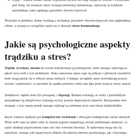
pod skórą; ich usunięcie często wymaga interwencji dermatologa, zazwyczaj są wynikiem
przewlekłego stanu zapalnego gruczołów włosowo-łojowych.
Wszystkie
te problemy skórne wynikają z dysfunkcji gruczołów włosowo-łojowych oraz nadprodukcji
sebum, a sytuacja ta szczególnie nasila się w okresach
stresu hormonalnego
.
Jakie są psychologiczne aspekty
trądziku a stres?
Trądzik wywołany stresem
ma istotne konsekwencje psychologiczne, które znacząco wpływają na
jakość życia osób z tym problemem. Niska samoocena często staje się jednym z głównych czynników,
które mogą nasilać się w obliczu zmian skórnych. Cierpiący na trądzik często doświadczają uczucia
wstydu i niepewności, co prowadzi do spadku pewności siebie oraz lęku przed oceną ze strony innych.
Dodatkowo, trądzik może być powiązany z
depresją
. Badania wskazują, że osoby z przewlekłymi
przypadkami tej dolegliwości wykazują wyższy poziom depresyjnych objawów. Emocjonalny stres
związany z tym stanem potrafi znacząco wpłynąć na codzienne życie oraz relacje międzyludzkie.
Innym ważnym aspektem jest
kompulsywne wyciskanie
i obsesyjne rozdrapywanie zmian skórnych.
Wiele osób stara się radzić sobie ze stresem poprzez manipulację swoimi problemami skórnymi, co
często skutkuje pogorszeniem stanu cery oraz wzrostem frustracji. Te zachowania mogą stać się
nawykiem, tworząc cykl negatywnych efektów dla
zdrowia
zarówno psychicznego, jak i fizycznego.