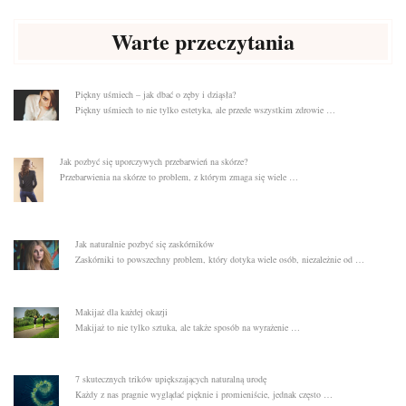
Warte przeczytania
Piękny uśmiech – jak dbać o zęby i dziąsła?
Piękny uśmiech to nie tylko estetyka, ale przede wszystkim zdrowie …
Jak pozbyć się uporczywych przebarwień na skórze?
Przebarwienia na skórze to problem, z którym zmaga się wiele …
Jak naturalnie pozbyć się zaskórników
Zaskórniki to powszechny problem, który dotyka wiele osób, niezależnie od …
Makijaż dla każdej okazji
Makijaż to nie tylko sztuka, ale także sposób na wyrażenie …
7 skutecznych trików upiększających naturalną urodę
Każdy z nas pragnie wyglądać pięknie i promieniście, jednak często …