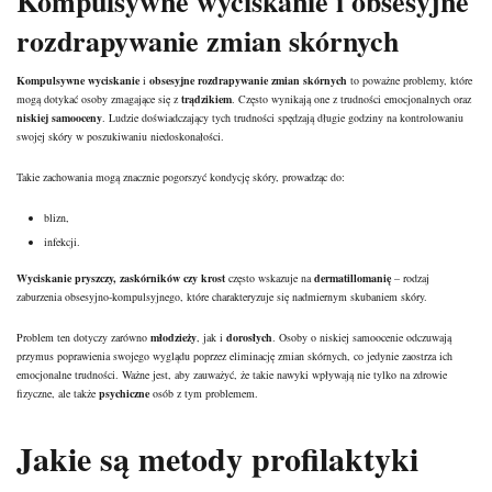
Kompulsywne wyciskanie i obsesyjne
rozdrapywanie zmian skórnych
Kompulsywne wyciskanie
i
obsesyjne rozdrapywanie zmian skórnych
to poważne problemy, które
mogą dotykać osoby zmagające się z
trądzikiem
. Często wynikają one z trudności emocjonalnych oraz
niskiej samooceny
. Ludzie doświadczający tych trudności spędzają długie godziny na kontrolowaniu
swojej skóry w poszukiwaniu niedoskonałości.
Takie zachowania mogą znacznie pogorszyć kondycję skóry, prowadząc do:
blizn
,
infekcji.
Wyciskanie pryszczy, zaskórników czy
krost
często wskazuje na
dermatillomanię
– rodzaj
zaburzenia obsesyjno-kompulsyjnego, które charakteryzuje się nadmiernym skubaniem skóry.
Problem ten dotyczy zarówno
młodzieży
, jak i
dorosłych
. Osoby o niskiej samoocenie odczuwają
przymus poprawienia swojego wyglądu poprzez eliminację zmian skórnych, co jedynie zaostrza ich
emocjonalne trudności. Ważne jest, aby zauważyć, że takie nawyki wpływają nie tylko na zdrowie
fizyczne, ale także
psychiczne
osób z tym problemem.
Jakie są metody profilaktyki