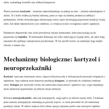
skóry, uszkadzając komórki oraz włókna kolagenowe.
Wzrost poziomu
kortyzolu
– hormonu odpowiedzialnego za reakcję na stres – zmienia mikrokrążenie w
skórze
. To z kolei osłabia jej barierę ochronną, przez co staje się bardziej podatna na infekcje i
podrażnienia
. Osoby doświadczające chronicznego stresu często dostrzegają pogorszenie kondycji swojej
skóry. Ich układ odpornościowy jest osłabiony, co zwiększa ryzyko wystąpienia stanów zapalnych.
Dodatkowo długotrwały stres może powodować zmiany hormonalne, które przyczyniają się do
pojawienia się
trądziku
. Te hormonalne fluktuacje nie tylko wpływają na wygląd skóry, ale także mają
znaczenie dla ogólnego samopoczucia psychicznego. W ten sposób tworzy się zamknięty krąg między
stresem a stanem cery.
Mechanizmy biologiczne: kortyzol i
neuroprzekaźniki
Kortyzol
, nazywany hormonem stresu, odgrywa kluczową rolę w biologicznych procesach związanych z
trądzikiem
. Jego nadmiar może hamować produkcję
kolagenu
, co prowadzi do osłabienia struktury
skóry.
Kolagen
jest niezwykle istotny dla zachowania elastyczności i jędrności cery, a jego degradacja
może skutkować pojawieniem się różnych zmian skórnych.
Również
neuroprzekaźniki
, takie jak neuropeptydy, mają
wpływ na zdrowie
naszej skóry. Uwalniane
przez neurony neuropeptydy oddziałują na gruczoły łojowe, co może prowadzić do ich nadmiernej
produkcji sebum. W efekcie większa ilość sebum sprzyja zatykanie porów oraz rozwojowi trądziku.