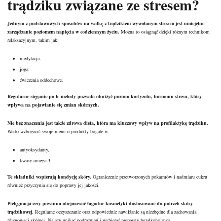
trądziku związane ze stresem?
Jednym z podstawowych sposobów na walkę z trądzikiem wywołanym stresem jest umiejętne
zarządzanie poziomem napięcia w codziennym życiu.
Można to osiągnąć dzięki różnym technikom
relaksacyjnym, takim jak:
medytacja,
joga,
ćwiczenia oddechowe.
Regularne sięganie po te metody pozwala obniżyć poziom kortyzolu, hormonu stresu, który
wpływa na pojawianie się zmian skórnych.
Nie bez znaczenia jest także
zdrowa dieta
, która ma kluczowy wpływ na profilaktykę trądziku.
Warto wzbogacić swoje menu o
produkty
bogate w:
antyoksydanty,
kwasy omega-3.
Te składniki wspierają kondycję skóry.
Ograniczenie przetworzonych pokarmów i nadmiaru cukru
również przyczynia się do poprawy jej jakości.
Pielęgnacja cery powinna obejmować łagodne
kosmetyki
dostosowane do potrzeb skóry
trądzikowej.
Regularne oczyszczanie oraz odpowiednie nawilżanie są niezbędne dla zachowania
równowagi skórnej. Należy unikać podrażnień i wybierać preparaty bezalkoholowe.