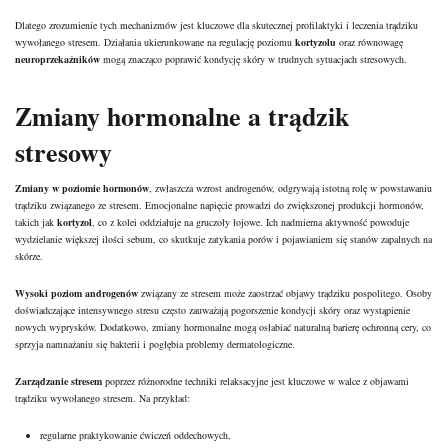
Dlatego zrozumienie tych mechanizmów jest kluczowe dla skutecznej profilaktyki i leczenia trądziku
wywołanego stresem.
Działania
ukierunkowane na regulację poziomu
kortyzolu
oraz równowagę
neuroprzekaźników
mogą znacząco poprawić kondycję skóry w trudnych sytuacjach stresowych.
Zmiany hormonalne a trądzik
stresowy
Zmiany w poziomie hormonów
, zwłaszcza wzrost androgenów, odgrywają istotną rolę w powstawaniu
trądziku związanego ze stresem. Emocjonalne napięcie prowadzi do zwiększonej produkcji hormonów,
takich jak
kortyzol
, co z kolei oddziałuje na gruczoły łojowe. Ich nadmierna aktywność powoduje
wydzielanie większej ilości sebum, co skutkuje zatykania porów i pojawianiem się stanów zapalnych na
skórze.
Wysoki poziom androgenów
związany ze stresem może zaostrzać
objawy trądziku
pospolitego. Osoby
doświadczające intensywnego stresu często zauważają pogorszenie kondycji skóry oraz wystąpienie
nowych wyprysków. Dodatkowo, zmiany hormonalne mogą osłabiać naturalną barierę ochronną cery, co
sprzyja namnażaniu się bakterii i pogłębia problemy dermatologiczne.
Zarządzanie stresem
poprzez różnorodne techniki relaksacyjne jest kluczowe w walce z objawami
trądziku wywołanego stresem. Na przykład:
regularne praktykowanie ćwiczeń oddechowych,