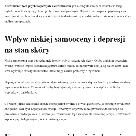
Zrozumienie tych psychologicznych uwarunkowań
jest niezwykle istotne w kontekście
terapii
trądziku oraz towarzyszących mu problemów emocjonalnych. Odpowiednie wsparcie psychologiczne
może pomóc osobom borykającym się z tymi trudnościami lepiej radzić sobie ze stresem i poprawić ich
ogólne samopoczucie.
Wpływ niskiej samooceny i depresji
na stan skóry
Niska samoocena
oraz
depresja
mają istotny wpływ na kondycję skóry. Osoby z niskim poczuciem
własnej wartości często doświadczają przewlekłego stresu, co negatywnie odbija się na ich
cerze
. Taki
stres wywołuje zmiany hormonalne, które mogą nasilać problemy z trądzikiem.
Depresja
dodatkowo osłabia system odpornościowy, przez co skóra staje się bardziej wrażliwa na stany
zapalne oraz infekcje. Dlatego też osoby borykające się z depresją mogą zauważyć wzrost liczby
wyprysków i zaskórników.
Co więcej, niska samoocena sprzyja obsesyjnemu myśleniu o wyglądzie skóry, co potęguje psychiczne
obciążenie. Taki cykl negatywnych emocji i fizycznych objawów może prowadzić do trudnego do
przełamania błędnego koła. Kluczowe jest zrozumienie tego związku dla skutecznej terapii – zarówno w
aspekcie psychologicznym, jak i dermatologicznym.