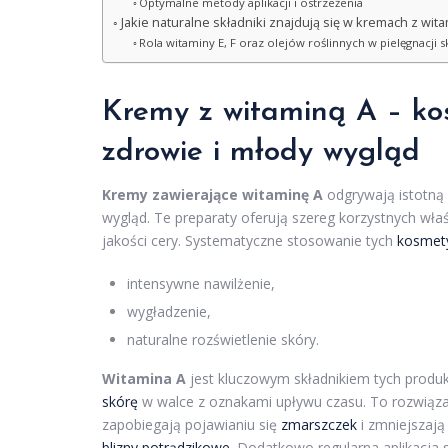
Optymalne metody aplikacji i ostrzeżenia
Jakie naturalne składniki znajdują się w kremach z wit
Rola witaminy E, F oraz olejów roślinnych w pielęgnacji 
Kremy z witaminą A – ko
zdrowie i młody wygląd
Kremy zawierające witaminę A
odgrywają istotną 
wygląd. Te preparaty oferują szereg korzystnych właś
jakości cery. Systematyczne stosowanie tych
kosmet
intensywne nawilżenie,
wygładzenie,
naturalne rozświetlenie skóry.
Witamina A
jest kluczowym składnikiem tych produk
skórę
w walce z oznakami upływu czasu. To rozwiąza
zapobiegają pojawianiu się
zmarszczek
i zmniejszają
blizny potrądzikowe
. Dodatkowo regularna aplikacja 