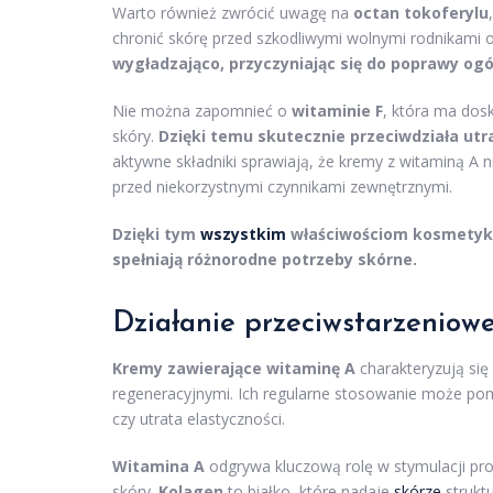
Warto również zwrócić uwagę na
octan tokoferylu
chronić skórę przed szkodliwymi wolnymi rodnikami o
wygładzająco, przyczyniając się do poprawy ogól
Nie można zapomnieć o
witaminie F
, która ma dosk
skóry.
Dzięki temu skutecznie przeciwdziała utr
aktywne składniki sprawiają, że kremy z witaminą A n
przed niekorzystnymi czynnikami zewnętrznymi.
Dzięki tym
wszystkim
właściwościom kosmetyki 
spełniają różnorodne potrzeby skórne.
Działanie przeciwstarzeniowe
Kremy zawierające witaminę A
charakteryzują si
regeneracyjnymi. Ich regularne stosowanie może pom
czy utrata elastyczności.
Witamina A
odgrywa kluczową rolę w stymulacji pro
skóry.
Kolagen
to białko, które nadaje
skórze
struktu