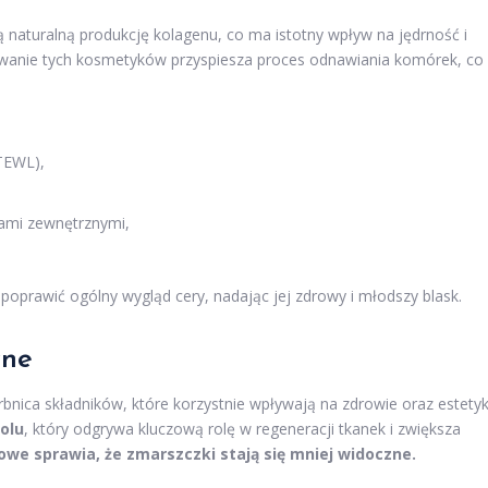
 naturalną produkcję kolagenu, co ma istotny wpływ na jędrność i
owanie tych kosmetyków przyspiesza proces odnawiania komórek, co
(TEWL),
kami zewnętrznymi,
oprawić ogólny wygląd cery, nadając jej zdrowy i młodszy blask.
wne
bnica składników, które korzystnie wpływają na zdrowie oraz estety
olu
, który odgrywa kluczową rolę w regeneracji tkanek i zwiększa
owe sprawia, że zmarszczki stają się mniej widoczne.