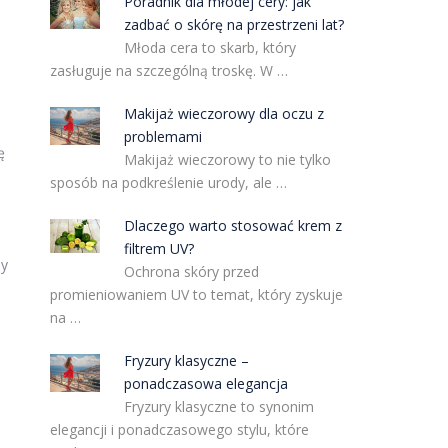
Poradnik dla młodej cery: jak
zadbać o skórę na przestrzeni lat?
Młoda cera to skarb, który
zasługuje na szczególną troskę. W …
Makijaż wieczorowy dla oczu z
problemami
ę
Makijaż wieczorowy to nie tylko
sposób na podkreślenie urody, ale …
Dlaczego warto stosować krem z
filtrem UV?
ny
Ochrona skóry przed
promieniowaniem UV to temat, który zyskuje
na …
Fryzury klasyczne –
ponadczasowa elegancja
Fryzury klasyczne to synonim
elegancji i ponadczasowego stylu, które