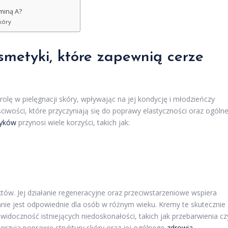
aminą A?
skóry
smetyki, które zapewnią
cerze
rolę w pielęgnacji skóry, wpływając na jej kondycję i młodzieńczy
ciwości, które przyczyniają się do poprawy elastyczności oraz ogólne
yków
przynosi wiele korzyści, takich jak:
tów. Jej działanie regeneracyjne oraz przeciwstarzeniowe wspiera
nie jest odpowiednie dla osób w różnym wieku. Kremy te skutecznie
 widoczność istniejących niedoskonałości, takich jak przebarwienia cz
sprzyja poprawie struktury skóry oraz jej ogólnego
zdrowia
.