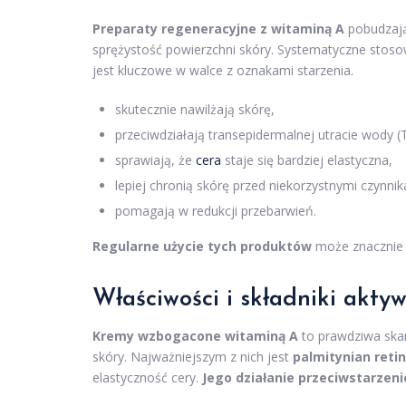
Preparaty regeneracyjne z witaminą A
pobudzają
sprężystość powierzchni skóry. Systematyczne stos
jest kluczowe w walce z oznakami starzenia.
skutecznie nawilżają skórę,
przeciwdziałają transepidermalnej utracie wody 
sprawiają, że
cera
staje się bardziej elastyczna,
lepiej chronią skórę przed niekorzystnymi czynni
pomagają w redukcji przebarwień.
Regularne użycie tych produktów
może znacznie p
Właściwości i
składniki akty
Kremy wzbogacone witaminą A
to prawdziwa skar
skóry. Najważniejszym z nich jest
palmitynian retin
elastyczność cery.
Jego działanie przeciwstarzeni