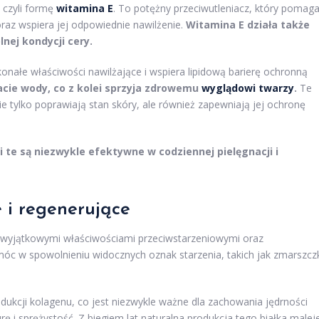
, czyli formę
witamina E
. To potężny przeciwutleniacz, który pomag
raz wspiera jej odpowiednie nawilżenie.
Witamina E działa także
nej kondycji cery.
onałe właściwości nawilżające i wspiera lipidową barierę ochronną
acie wody, co z kolei sprzyja zdrowemu
wyglądowi twarzy
.
Te
ie tylko poprawiają stan skóry, ale również zapewniają jej ochronę
te są niezwykle efektywne w codziennej pielęgnacji i
 i regenerujące
ę wyjątkowymi właściwościami przeciwstarzeniowymi oraz
óc w spowolnieniu widocznych oznak starzenia, takich jak zmarszcz
dukcji kolagenu, co jest niezwykle ważne dla zachowania jędrności
rę i sprężystość. Z biegiem lat naturalna produkcja tego białka malej