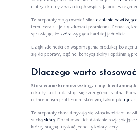
dlatego kremy z witaminą A wspierają proces regenera
Te preparaty mają również silne
działanie nawilżając
temu cera staje się zdrowa i promienna. Ponadto, kr
sprawiając, że
skóra
wygląda bardziej jednolicie.
Dzięki zdolności do wspomagania produkcji kolagenu
się do poprawy ogólnej kondycji skóry i opóźniają pr
Dlaczego warto stosować
Stosowanie kremów wzbogaconych witaminą A
roku życia ich rola staje się szczególnie istotna. P
różnorodnym problemom skórnym, takim jak
trądzik
Te preparaty charakteryzują się właściwościami nawi
suchą
skórą
. Dodatkowo, ich działanie rozjaśniające 
którzy pragną uzyskać jednolity koloryt cery.