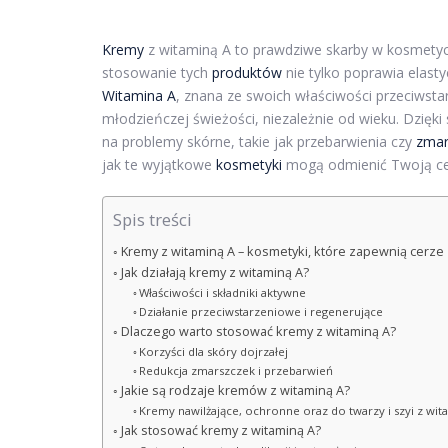
Kremy
z witaminą A to prawdziwe skarby w kosmety
stosowanie tych
produktów
nie tylko poprawia elast
Witamina A
, znana ze swoich właściwości przeciwsta
młodzieńczej świeżości, niezależnie od wieku. Dzięk
na problemy skórne, takie jak przebarwienia czy
zmar
jak te wyjątkowe
kosmetyki
mogą odmienić Twoją ce
Spis treści
Kremy z witaminą A – kosmetyki, które zapewnią cerze
Jak działają kremy z witaminą A?
Właściwości i składniki aktywne
Działanie przeciwstarzeniowe i regenerujące
Dlaczego warto stosować kremy z witaminą A?
Korzyści dla skóry dojrzałej
Redukcja zmarszczek i przebarwień
Jakie są rodzaje kremów z witaminą A?
Kremy nawilżające, ochronne oraz do twarzy i szyi z wit
Jak stosować kremy z witaminą A?