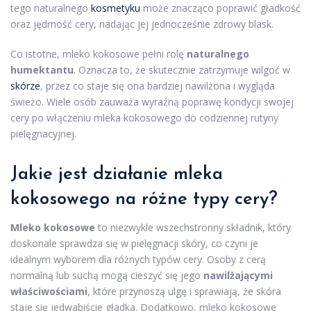
tego naturalnego
kosmetyku
może znacząco poprawić gładkość
oraz jędrność cery, nadając jej jednocześnie zdrowy blask.
Co istotne, mleko kokosowe pełni rolę
naturalnego
humektantu
. Oznacza to, że skutecznie zatrzymuje wilgoć w
skórze
, przez co staje się ona bardziej nawilżona i wygląda
świeżo. Wiele osób zauważa wyraźną poprawę kondycji swojej
cery po włączeniu mleka kokosowego do codziennej rutyny
pielęgnacyjnej.
Jakie jest działanie mleka
kokosowego na różne
typy cery
?
Mleko kokosowe
to niezwykle wszechstronny składnik, który
doskonale sprawdza się w pielęgnacji skóry, co czyni je
idealnym wyborem dla różnych typów cery. Osoby z cerą
normalną lub suchą mogą cieszyć się jego
nawilżającymi
właściwościami
, które przynoszą ulgę i sprawiają, że skóra
staje się jedwabiście gładka. Dodatkowo, mleko kokosowe