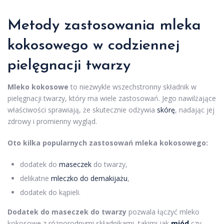
Metody zastosowania mleka
kokosowego w codziennej
pielęgnacji twarzy
Mleko kokosowe
to niezwykle wszechstronny składnik w
pielęgnacji twarzy, który ma wiele zastosowań. Jego nawilżające
właściwości sprawiają, że skutecznie odżywia
skórę
, nadając jej
zdrowy i promienny wygląd.
Oto kilka popularnych zastosowań mleka kokosowego:
dodatek do
maseczek
do twarzy,
delikatne
mleczko do demakijażu
,
dodatek do kąpieli.
Dodatek do maseczek do twarzy
pozwala łączyć mleko
kokosowe z różnorodnymi składnikami, takimi jak
miód
czy