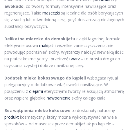
awokado
, co tworzy formuły intensywnie nawilżające oraz
regenerujące. Takie
maseczki
są idealne dla osób borykających
się z suchą lub odwodnioną cerą, gdyż dostarczają niezbędnych
substancji odżywczych.
Delikatne mleczko do demakijażu
dzięki łagodnej formule
efektywnie usuwa
makijaż
i wszelkie zanieczyszczenia, nie
powodując podrażnień skóry. Wystarczy nałożyć niewielką ilość
na płatek kosmetyczny i przetrzeć
twarz
– to prosta droga do
uzyskania czystej i dobrze nawilżonej cery.
Dodatek mleka kokosowego do kąpieli
wzbogaca rytuał
pielęgnacyjny o dodatkowe właściwości nawilżające. W
połączeniu z
olejami
eterycznymi tworzy relaksującą atmosferę
oraz wspiera głębokie
nawodnienie
skóry całego ciała.
Bez wątpienia mleko kokosowe
to doskonały naturalny
produkt
kosmetyczny, który można wykorzystywać na wiele
sposobów – od maseczek przez demakijaż aż po kąpiele –