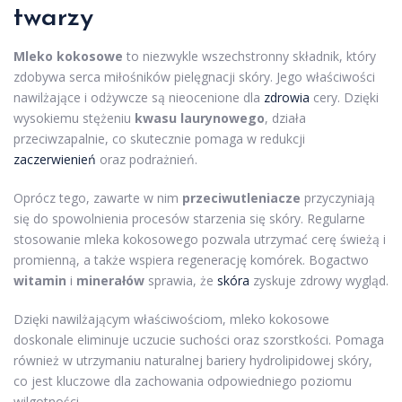
twarzy
Mleko kokosowe
to niezwykle wszechstronny składnik, który
zdobywa serca miłośników pielęgnacji skóry. Jego właściwości
nawilżające i odżywcze są nieocenione dla
zdrowia
cery. Dzięki
wysokiemu stężeniu
kwasu laurynowego
, działa
przeciwzapalnie, co skutecznie pomaga w redukcji
zaczerwienień
oraz podrażnień.
Oprócz tego, zawarte w nim
przeciwutleniacze
przyczyniają
się do spowolnienia procesów starzenia się skóry. Regularne
stosowanie mleka kokosowego pozwala utrzymać cerę świeżą i
promienną, a także wspiera regenerację komórek. Bogactwo
witamin
i
minerałów
sprawia, że
skóra
zyskuje zdrowy wygląd.
Dzięki nawilżającym właściwościom, mleko kokosowe
doskonale eliminuje uczucie suchości oraz szorstkości. Pomaga
również w utrzymaniu naturalnej bariery hydrolipidowej skóry,
co jest kluczowe dla zachowania odpowiedniego poziomu
wilgotności.