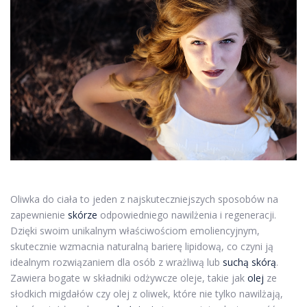
Oliwka do ciała to jeden z najskuteczniejszych sposobów na
zapewnienie
skórze
odpowiedniego nawilżenia i regeneracji.
Dzięki swoim unikalnym właściwościom emoliencyjnym,
skutecznie wzmacnia naturalną barierę lipidową, co czyni ją
idealnym rozwiązaniem dla osób z wrażliwą lub
suchą skórą
.
Zawiera bogate w składniki odżywcze oleje, takie jak
olej
ze
słodkich migdałów czy olej z oliwek, które nie tylko nawilżają,