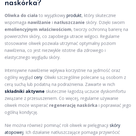
naskórka?
Oliwka do ciała
to wyjątkowy
produkt
, który skutecznie
wspomaga
nawilżanie
i
natłuszczanie
skóry. Dzięki swoim
emoliencyjnym właściwościom
, tworzy ochronną barierę na
powierzchni skóry, co zapobiega utracie wilgoci. Regularne
stosowanie oliwek pozwala utrzymać optymalny poziom
nawilżenia, co jest niezwykle istotne dla zdrowego i
elastycznego wyglądu skóry.
Intensywne nawilżenie wpływa korzystnie na jędrność oraz
ogólny wygląd
cery
. Oliwki szczególnie polecane są osobom z
cerą suchą lub podatną na podrażnienia. Zawarte w nich
składniki aktywne
skutecznie łagodzą uczucie dyskomfortu
związane z przesuszeniem. Co więcej, regularne używanie
oliwek może wspierać
regenerację naskórka
i poprawiać jego
ogólną kondycję.
Nie można również pominąć roli oliwek w pielęgnacji
skóry
atopowej
. Ich działanie natłuszczające pomaga przywrócić