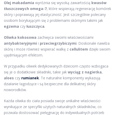
Olej makadamia
wyróżnia się wysoką zawartością
kwasów
tłuszczowych omega-7
, które wspierają regenerację komórek
skóry i poprawiają jej elastyczność. Jest szczególnie polecany
osobom borykającym się z problemami skórnymi takimi jak
egzema
czy
łuszczyca
.
Oliwka kokosowa
zachwyca swoimi właściwościami
antybakteryjnymi
i
przeciwgrzybiczymi
. Doskonale nawilża
skórę i może również wspierać walkę z
cellulitem
dzięki swoim
ujędrniającym efektom.
W przypadku oliwek dedykowanych dzieciom często wzbogaca
się je o dodatkowe składniki, takie jak
wyciąg z nagietka
,
aloes
czy
rumianek
. Te naturalne komponenty wykazują
działanie łagodzące i są bezpieczne dla delikatnej skóry
noworodków.
Każda oliwka do ciała posiada swoje unikalne właściwości
wynikające ze specyfiki użytych naturalnych składników, co
pozwala dostosować pielęgnację do indywidualnych potrzeb