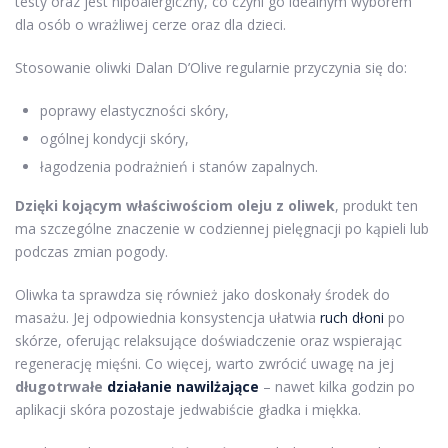
testy oraz jest hipoalergiczny, co czyni go idealnym wyborem
dla osób o wrażliwej cerze oraz dla dzieci.
Stosowanie oliwki Dalan D’Olive regularnie przyczynia się do:
poprawy elastyczności skóry,
ogólnej kondycji skóry,
łagodzenia podrażnień i stanów zapalnych.
Dzięki kojącym właściwościom oleju z oliwek
, produkt ten
ma szczególne znaczenie w codziennej pielęgnacji po kąpieli lub
podczas zmian pogody.
Oliwka ta sprawdza się również jako doskonały środek do
masażu. Jej odpowiednia konsystencja ułatwia
ruch
dłoni
po
skórze, oferując relaksujące doświadczenie oraz wspierając
regenerację mięśni. Co więcej, warto zwrócić uwagę na jej
długotrwałe
działanie nawilżające
– nawet kilka godzin po
aplikacji skóra pozostaje jedwabiście gładka i miękka.