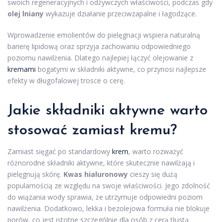
swoich regeneracyjnych i odżywczych właściwości, podczas gdy
olej lniany
wykazuje działanie przeciwzapalne i łagodzące.
Wprowadzenie emolientów do pielęgnacji wspiera naturalną
barierę lipidową oraz sprzyja zachowaniu odpowiedniego
poziomu nawilżenia. Dlatego najlepiej łączyć olejowanie z
kremami
bogatymi w składniki aktywne, co przynosi najlepsze
efekty w długofalowej trosce o cerę.
Jakie składniki aktywne warto
stosować zamiast kremu?
Zamiast sięgać po standardowy
krem
, warto rozważyć
różnorodne składniki aktywne, które skutecznie nawilżają i
pielęgnują skórę.
Kwas hialuronowy
cieszy się dużą
popularnością ze względu na swoje właściwości. Jego zdolność
do wiązania wody sprawia, że utrzymuje odpowiedni poziom
nawilżenia. Dodatkowo, lekka i bezolejowa formuła nie blokuje
porów, co jest istotne szczególnie dla osób z cerą tłustą.