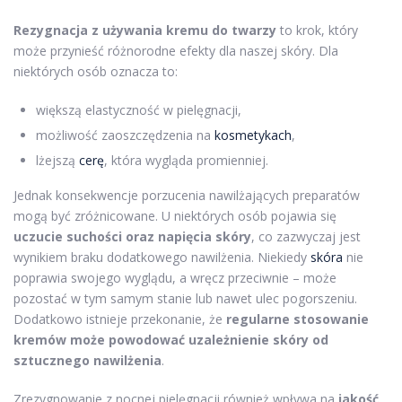
Rezygnacja z używania kremu do twarzy
to krok, który
może przynieść różnorodne efekty dla naszej skóry. Dla
niektórych osób oznacza to:
większą elastyczność w pielęgnacji,
możliwość zaoszczędzenia na
kosmetykach
,
lżejszą
cerę
, która wygląda promienniej.
Jednak konsekwencje porzucenia nawilżających preparatów
mogą być zróżnicowane. U niektórych osób pojawia się
uczucie suchości oraz napięcia skóry
, co zazwyczaj jest
wynikiem braku dodatkowego nawilżenia. Niekiedy
skóra
nie
poprawia swojego wyglądu, a wręcz przeciwnie – może
pozostać w tym samym stanie lub nawet ulec pogorszeniu.
Dodatkowo istnieje przekonanie, że
regularne stosowanie
kremów może powodować uzależnienie skóry od
sztucznego nawilżenia
.
Zrezygnowanie z nocnej pielęgnacji również wpływa na
jakość