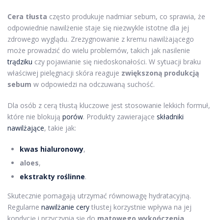
Cera tłusta
często produkuje nadmiar sebum, co sprawia, że
odpowiednie nawilżenie staje się niezwykle istotne dla jej
zdrowego wyglądu. Zrezygnowanie z kremu nawilżającego
może prowadzić do wielu problemów, takich jak nasilenie
trądziku
czy pojawianie się niedoskonałości. W sytuacji braku
właściwej pielęgnacji skóra reaguje
zwiększoną produkcją
sebum
w odpowiedzi na odczuwaną suchość.
Dla osób z cerą tłustą kluczowe jest stosowanie lekkich formuł,
które nie blokują
porów
. Produkty zawierające
składniki
nawilżające
, takie jak:
kwas hialuronowy
,
aloes
,
ekstrakty roślinne
.
Skutecznie pomagają utrzymać równowagę hydratacyjną.
Regularne
nawilżanie cery
tłustej korzystnie wpływa na jej
kondycję i przyczynia się do
matowego wykończenia