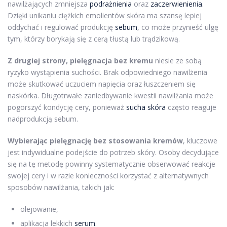
nawilżających zmniejsza
podrażnienia
oraz
zaczerwienienia
.
Dzięki unikaniu ciężkich emolientów skóra ma szansę lepiej
oddychać i regulować produkcję
sebum
, co może przynieść ulgę
tym, którzy borykają się z cerą tłustą lub trądzikową.
Z drugiej strony, pielęgnacja bez kremu
niesie ze sobą
ryzyko wystąpienia suchości. Brak odpowiedniego nawilżenia
może skutkować uczuciem napięcia oraz łuszczeniem się
naskórka. Długotrwałe zaniedbywanie kwestii nawilżania może
pogorszyć kondycję cery, ponieważ
sucha skóra
często reaguje
nadprodukcją sebum.
Wybierając pielęgnację bez stosowania kremów
, kluczowe
jest indywidualne podejście do potrzeb skóry. Osoby decydujące
się na tę metodę powinny systematycznie obserwować reakcje
swojej cery i w razie konieczności korzystać z alternatywnych
sposobów nawilżania, takich jak:
olejowanie,
aplikacja lekkich
serum
.