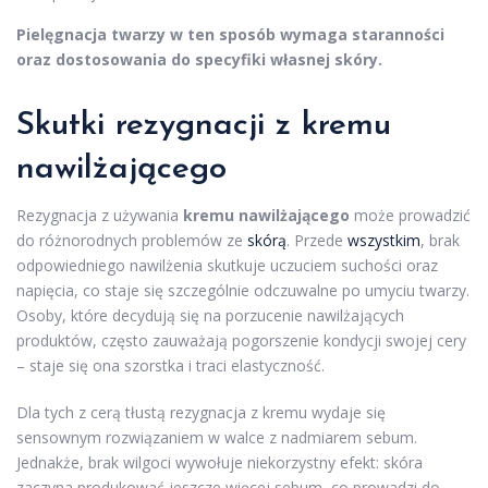
Pielęgnacja twarzy w ten sposób wymaga staranności
oraz dostosowania do specyfiki własnej skóry.
Skutki rezygnacji z kremu
nawilżającego
Rezygnacja z używania
kremu nawilżającego
może prowadzić
do różnorodnych problemów ze
skórą
. Przede
wszystkim
, brak
odpowiedniego nawilżenia skutkuje uczuciem suchości oraz
napięcia, co staje się szczególnie odczuwalne po umyciu twarzy.
Osoby, które decydują się na porzucenie nawilżających
produktów, często zauważają pogorszenie kondycji swojej cery
– staje się ona szorstka i traci elastyczność.
Dla tych z cerą tłustą rezygnacja z kremu wydaje się
sensownym rozwiązaniem w walce z nadmiarem sebum.
Jednakże, brak wilgoci wywołuje niekorzystny efekt: skóra
zaczyna produkować jeszcze więcej sebum, co prowadzi do