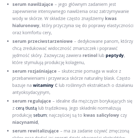
serum nawilżające
– jego głównym zadaniem jest
zapewnienie intensywnego nawilżenia oraz zatrzymywanie
wody w skórze. W składzie często znajdziemy
kwas
hialuronowy
, który przyczynia się do poprawy elastyczności
oraz komfortu cery,
serum przeciwstarzeniowe
– dedykowane panom, którzy
chcą zredukować widoczność zmarszczek i poprawić
jędrność skóry. Zazwyczaj zawiera
retinol
lub
peptydy
,
które stymulują produkcję kolagenu,
serum rozjaśniające
– skutecznie pomaga w walce z
przebarwieniami i przywraca skórze naturalny blask. Często
bazuje na
witaminy
C
lub roślinnych ekstraktach o działaniu
antyoksydacyjnym,
serum regulujące
– idealne dla mężczyzn borykających się
z
cerą tłustą
lub trądzikową. Jego składniki normalizują
produkcję
sebum
; najczęściej są to
kwas salicylowy
czy
niacynamid
,
serum rewitalizujące
– ma za zadanie ożywić zmęczoną
skórę oraz dodać jej energii dzięki obecności ekstraktów