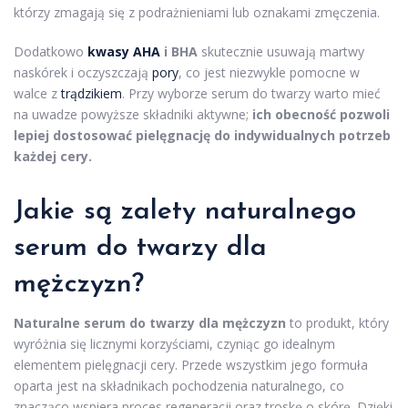
którzy zmagają się z podrażnieniami lub oznakami zmęczenia.
Dodatkowo
kwasy AHA
i BHA
skutecznie usuwają martwy
naskórek i oczyszczają
pory
, co jest niezwykle pomocne w
walce z
trądzikiem
. Przy wyborze serum do twarzy warto mieć
na uwadze powyższe składniki aktywne;
ich obecność pozwoli
lepiej dostosować pielęgnację do indywidualnych potrzeb
każdej cery.
Jakie są zalety naturalnego
serum do twarzy dla
mężczyzn?
Naturalne serum do twarzy dla mężczyzn
to produkt, który
wyróżnia się licznymi korzyściami, czyniąc go idealnym
elementem pielęgnacji cery. Przede wszystkim jego formuła
oparta jest na składnikach pochodzenia naturalnego, co
znacząco wspiera proces regeneracji oraz troskę o skórę. Dzięki