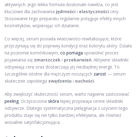
aktywnych. Jego lekka formuła doskonale nawilża, co jest
kluczowe dla zachowania
jędrności
i
elastyczności
cery.
Stosowanie tego preparatu regularnie potęguje efekty innych
kosmetyków, wspierając ich działanie.
Co więcej, serum posiada właściwości rewitalizujące, które
przyczyniają się do poprawy kondycji oraz kolorytu skóry. Działa
na poziomie komórkowym,
co pomaga
spowolnić proces
pojawiania się
zmarszczek
i
przebarwień
. Aktywne składniki
odżywiają cerę oraz dostarczają jej niezbędnej energii. To
szczególnie istotne dla mężczyzn noszących
zarost
— serum
skutecznie zapobiega
swędzeniu
i
suchości
.
Aby zwiększyć skuteczność serum, warto najpierw zastosować
peeling
. Oczyszczona
skóra
lepiej przyswaja cenne składniki
odżywcze. Dlatego systematyczna pielęgnacja z użyciem tego
produktu staje się nie tylko bardziej efektywna, ale również
wizualnie satysfakcjonująca.