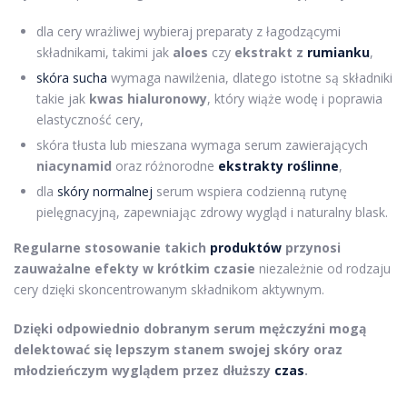
dla cery wrażliwej wybieraj preparaty z łagodzącymi
składnikami, takimi jak
aloes
czy
ekstrakt z
rumianku
,
skóra sucha
wymaga nawilżenia, dlatego istotne są składniki
takie jak
kwas hialuronowy
, który wiąże wodę i poprawia
elastyczność cery,
skóra tłusta lub mieszana wymaga serum zawierających
niacynamid
oraz różnorodne
ekstrakty roślinne
,
dla
skóry normalnej
serum wspiera codzienną rutynę
pielęgnacyjną, zapewniając zdrowy wygląd i naturalny blask.
Regularne stosowanie takich
produktów
przynosi
zauważalne efekty w krótkim czasie
niezależnie od rodzaju
cery dzięki skoncentrowanym składnikom aktywnym.
Dzięki odpowiednio dobranym serum mężczyźni mogą
delektować się lepszym stanem swojej skóry oraz
młodzieńczym wyglądem przez dłuższy
czas
.