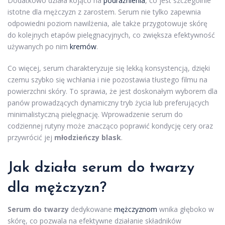
Dodatkowo działa kojąco na
podrażnienia
, co jest szczególnie
istotne dla mężczyzn z zarostem. Serum nie tylko zapewnia
odpowiedni poziom nawilżenia, ale także przygotowuje skórę
do kolejnych etapów pielęgnacyjnych, co zwiększa efektywność
używanych po nim
kremów
.
Co więcej, serum charakteryzuje się lekką konsystencją, dzięki
czemu szybko się wchłania i nie pozostawia tłustego filmu na
powierzchni skóry. To sprawia, że jest doskonałym wyborem dla
panów prowadzących dynamiczny tryb życia lub preferujących
minimalistyczną pielęgnację. Wprowadzenie serum do
codziennej rutyny może znacząco poprawić kondycję cery oraz
przywrócić jej
młodzieńczy blask
.
Jak działa serum do twarzy
dla mężczyzn?
Serum do twarzy
dedykowane
mężczyznom
wnika głęboko w
skórę, co pozwala na efektywne działanie składników