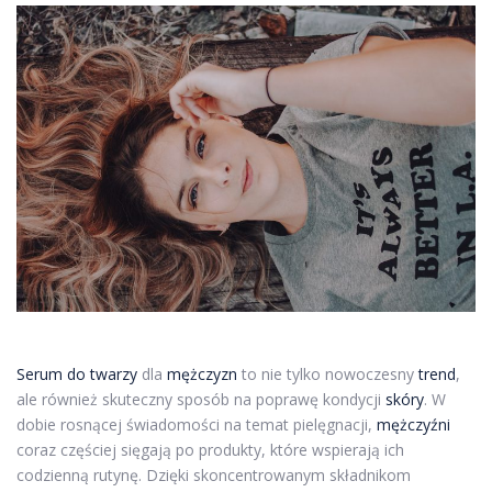
Serum do twarzy
dla
mężczyzn
to nie tylko nowoczesny
trend
,
ale również skuteczny sposób na poprawę kondycji
skóry
. W
dobie rosnącej świadomości na temat pielęgnacji,
mężczyźni
coraz częściej sięgają po produkty, które wspierają ich
codzienną rutynę. Dzięki skoncentrowanym składnikom