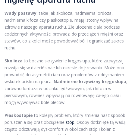
higienę aparatu ruchu
Wady postawy
, takie jak skolioza, nadmierna lordoza,
nadmierna kifoza czy płaskostopie, mają istotny wpływ na
zdrowie naszego aparatu ruchu. Złe ułożenie ciała podczas
codziennych aktywności prowadzi do przeciążeń mięśni oraz
stawów, co z kolei może powodować ból i ograniczać zakres
ruchu.
Skolioza
to boczne skrzywienie kręgosłupa, które zazwyczaj
rozwija się w dzieciństwie lub okresie dojrzewania. Może ona
prowadzić do asymetrii ciała oraz problemów z oddychaniem
wskutek ucisku na płuca.
Nadmierne krzywizny kręgosłupa
,
zarówno lordoza w odcinku lędźwiowym, jak i kifoza w
piersiowym, również wpływają na równowagę całego ciała i
mogą wywoływać bóle pleców.
Płaskostopie
to kolejny problem, który zmienia nasz sposób
poruszania się oraz obciążenie
stóp
. Osoby dotknięte tą wadą
często odczuwają dyskomfort w okolicach stóp i kolan z