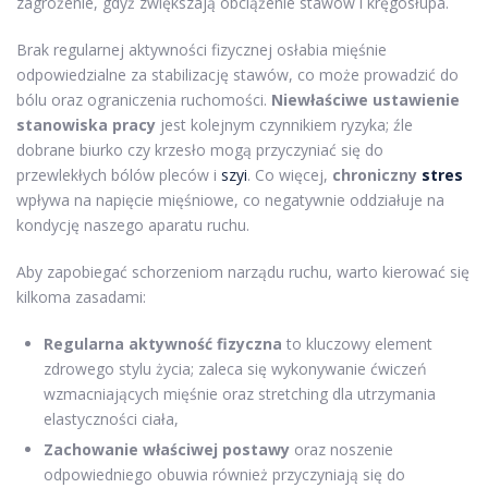
zagrożenie, gdyż zwiększają obciążenie stawów i kręgosłupa.
Brak regularnej aktywności fizycznej osłabia mięśnie
odpowiedzialne za stabilizację stawów, co może prowadzić do
bólu oraz ograniczenia ruchomości.
Niewłaściwe ustawienie
stanowiska pracy
jest kolejnym czynnikiem ryzyka; źle
dobrane biurko czy krzesło mogą przyczyniać się do
przewlekłych bólów pleców i
szyi
. Co więcej,
chroniczny
stres
wpływa na napięcie mięśniowe, co negatywnie oddziałuje na
kondycję naszego aparatu ruchu.
Aby zapobiegać schorzeniom narządu ruchu, warto kierować się
kilkoma zasadami:
Regularna aktywność fizyczna
to kluczowy element
zdrowego stylu życia; zaleca się wykonywanie ćwiczeń
wzmacniających mięśnie oraz stretching dla utrzymania
elastyczności ciała,
Zachowanie właściwej postawy
oraz noszenie
odpowiedniego obuwia również przyczyniają się do