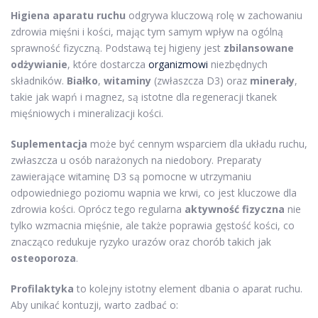
Higiena aparatu ruchu
odgrywa kluczową rolę w zachowaniu
zdrowia mięśni i kości, mając tym samym wpływ na ogólną
sprawność fizyczną. Podstawą tej higieny jest
zbilansowane
odżywianie
, które dostarcza
organizmowi
niezbędnych
składników.
Białko
,
witaminy
(zwłaszcza D3) oraz
minerały
,
takie jak wapń i magnez, są istotne dla regeneracji tkanek
mięśniowych i mineralizacji kości.
Suplementacja
może być cennym wsparciem dla układu ruchu,
zwłaszcza u osób narażonych na niedobory. Preparaty
zawierające witaminę D3 są pomocne w utrzymaniu
odpowiedniego poziomu wapnia we krwi, co jest kluczowe dla
zdrowia kości. Oprócz tego regularna
aktywność fizyczna
nie
tylko wzmacnia mięśnie, ale także poprawia gęstość kości, co
znacząco redukuje ryzyko urazów oraz chorób takich jak
osteoporoza
.
Profilaktyka
to kolejny istotny element dbania o aparat ruchu.
Aby unikać kontuzji, warto zadbać o: