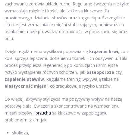
zachowaniu zdrowia układu ruchu. Regularne ćwiczenia nie tylko
wzmacniają mięśnie i kości, ale także są kluczowe dla
prawidłowego działania stawów oraz kręgosłupa. Szczególnie
istotne jest wzmacnianie mięśni stabilizujących, ponieważ ich
osłabienie może prowadzić do trudności w poruszaniu się oraz
bólu.
Dzięki regularnemu wysiłkowi poprawia się
krążenie krwi
, co z
kolei sprzyja lepszemu dotlenieniu tkanek i ich odżywieniu. Taki
proces przyspiesza regenerację po kontuzjach i zmniejsza
ryzyko wystąpienia różnych schorzeń, jak
osteoporoza
czy
zapalenie stawów
. Regularne treningi wpływają także na
elastyczność mięśni
, co zredukowuje ryzyko urazów.
Co więcej, aktywny styl życia ma pozytywny wpływ na naszą
postawę ciała. Ćwiczenia skoncentrowane na wzmocnieniu
mięśni pleców i
brzucha
są kluczowe w zapobieganiu
problemom takim jak:
skolioza,