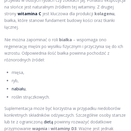
przykład w tłustych rybach czy żółtkach jaj. Ponadto ekspozycja
na słońce jest naturalnym źródłem tej witaminy. Z drugiej
strony
witamina C
jest kluczowa dla produkcji
kolagenu
,
białka, które stanowi fundament budowy kości oraz tkanki
łącznej.
Nie można zapominać o roli
białka
– wspomaga ono
regenerację mięśni po wysiłku fizycznym i przyczynia się do ich
wzrostu. Odpowiednia ilość białka powinna pochodzić z
różnorodnych źródeł:
mięsa,
ryb,
nabiału
,
roślin strączkowych.
Suplementacja może być korzystna w przypadku niedoborów
konkretnych składników odżywczych. Szczególnie osoby starsze
lub te z ograniczoną
dietą
powinny rozważyć dodatkowe
przyjmowanie
wapnia
i
witaminy D3
. Ważne jest jednak