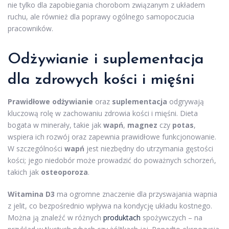
nie tylko dla zapobiegania chorobom związanym z układem
ruchu, ale również dla poprawy ogólnego samopoczucia
pracowników.
Odżywianie i suplementacja
dla zdrowych kości i mięśni
Prawidłowe odżywianie
oraz
suplementacja
odgrywają
kluczową rolę w zachowaniu zdrowia kości i mięśni. Dieta
bogata w minerały, takie jak
wapń
,
magnez
czy
potas
,
wspiera ich rozwój oraz zapewnia prawidłowe funkcjonowanie.
W szczególności
wapń
jest niezbędny do utrzymania gęstości
kości; jego niedobór może prowadzić do poważnych schorzeń,
takich jak
osteoporoza
.
Witamina D3
ma ogromne znaczenie dla przyswajania wapnia
z jelit, co bezpośrednio wpływa na kondycję układu kostnego.
Można ją znaleźć w różnych
produktach
spożywczych – na