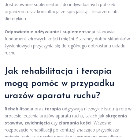
dostosowanie suplementacji do indywidualnych potrzeb
organizmu oraz konsultacja ze specjalistą – lekarzem lub
dietetykiem.
Odpowiednie odżywianie
i
suplementacja
stanowią
fundament zdrowych kości i mięśni. Staranny dobór składników
żywieniowych przyczynia się do ogólnego dobrostanu układu
ruchu.
Jak rehabilitacja i
terapia
mogą pomóc w przypadku
urazów aparatu ruchu?
Rehabilitacja
oraz
terapia
odgrywają niezwykle istotną rolę w
procesie leczenia urazów aparatu ruchu, takich jak
skręcenia
stawów
,
zwichnięcia
czy
złamania kości
. Wczesne
rozpoczęcie rehabilitacji po kontuzji znacząco przyspiesza
gojenie, redukuje ryzyko powikłań i wspomaga prawidłowe