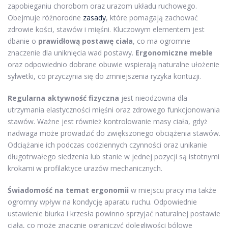
zapobieganiu chorobom oraz urazom układu ruchowego.
Obejmuje różnorodne
zasady
, które pomagają zachować
zdrowie kości, stawów i mięśni. Kluczowym elementem jest
dbanie o
prawidłową postawę ciała
, co ma ogromne
znaczenie dla uniknięcia wad postawy.
Ergonomiczne meble
oraz odpowiednio dobrane obuwie wspierają naturalne ułożenie
sylwetki, co przyczynia się do zmniejszenia ryzyka kontuzji.
Regularna aktywność fizyczna
jest nieodzowna dla
utrzymania elastyczności mięśni oraz zdrowego funkcjonowania
stawów. Ważne jest również kontrolowanie masy ciała, gdyż
nadwaga może prowadzić do zwiększonego obciążenia stawów.
Odciążanie ich podczas codziennych czynności oraz unikanie
długotrwałego siedzenia lub stanie w jednej pozycji są istotnymi
krokami w profilaktyce urazów mechanicznych.
Świadomość na temat ergonomii
w miejscu pracy ma także
ogromny wpływ na kondycję aparatu ruchu. Odpowiednie
ustawienie biurka i krzesła powinno sprzyjać naturalnej postawie
ciała, co może znacznie ograniczyć dolegliwości bólowe